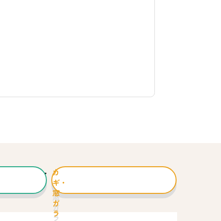
カ
ギ・
窓
ガ
ラ