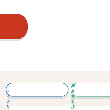
ハ
空
ウ
き
ス
家
ク
管
リ
理