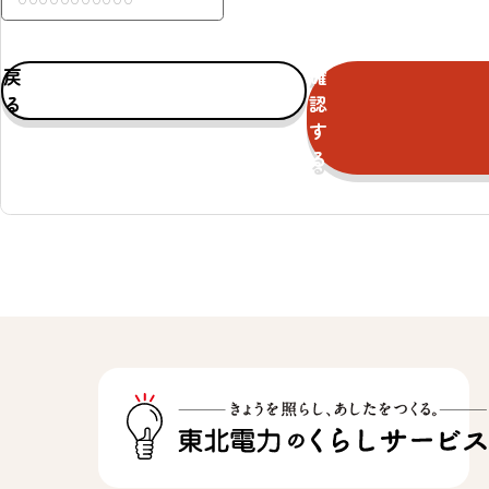
戻
確
る
認
す
る