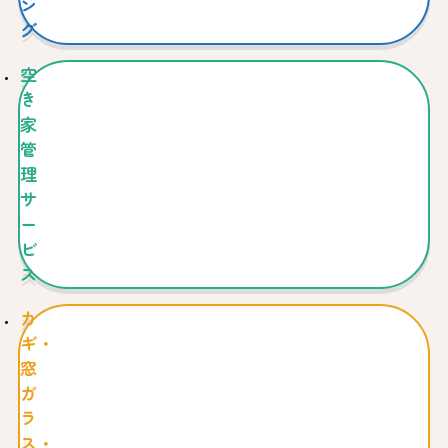
ン
グ
空
き
家
管
理
サ
ー
ビ
ス
カ
ギ・
窓
ガ
ラ
ス・