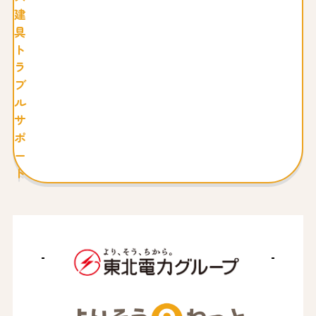
建
具
ト
ラ
ブ
ル
サ
ポ
ー
ト