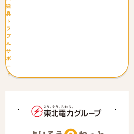
建
具
ト
ラ
ブ
ル
サ
ポ
ー
ト