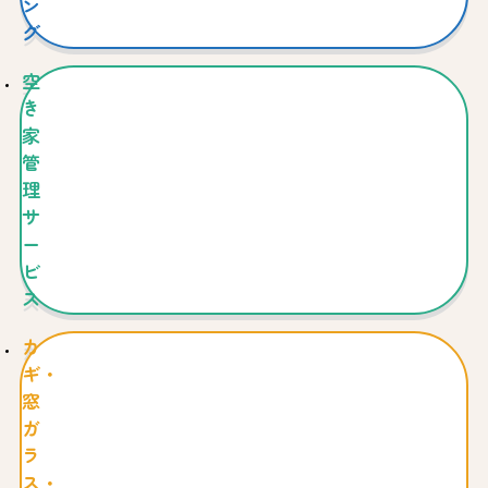
ン
グ
空
き
家
管
理
サ
ー
ビ
ス
カ
ギ・
窓
ガ
ラ
ス・