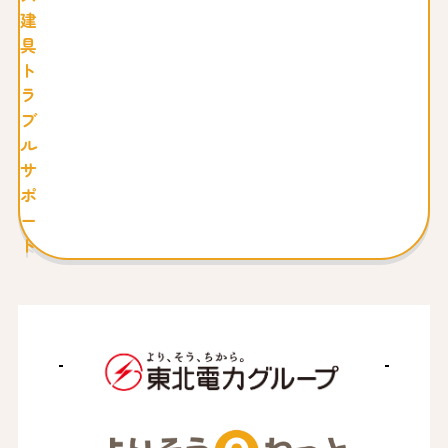
建
具
ト
ラ
ブ
ル
サ
ポ
ー
ト