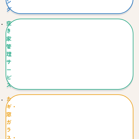
ン
グ
空
き
家
管
理
サ
ー
ビ
ス
カ
ギ・
窓
ガ
ラ
ス・