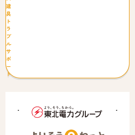
建
具
ト
ラ
ブ
ル
サ
ポ
ー
ト