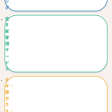
ン
グ
空
き
家
管
理
サ
ー
ビ
ス
カ
ギ・
窓
ガ
ラ
ス・