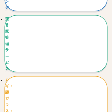
ン
グ
空
き
家
管
理
サ
ー
ビ
ス
カ
ギ・
窓
ガ
ラ
ス・