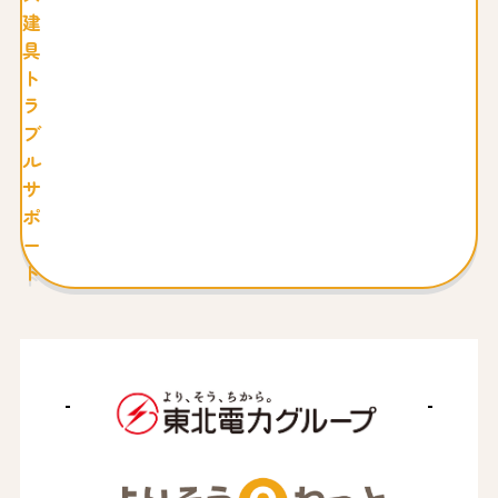
建
具
ト
ラ
ブ
ル
サ
ポ
ー
ト