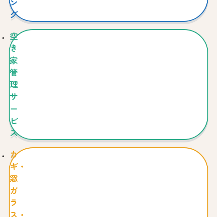
ン
グ
空
き
家
管
理
サ
ー
ビ
ス
カ
ギ・
窓
ガ
ラ
ス・