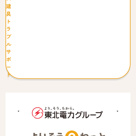
建
具
ト
ラ
ブ
ル
サ
ポ
ー
ト