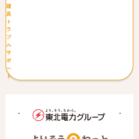
建
具
ト
ラ
ブ
ル
サ
ポ
ー
ト