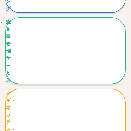
ン
グ
空
き
家
管
理
サ
ー
ビ
ス
カ
ギ・
窓
ガ
ラ
ス・