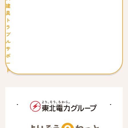
建
具
ト
ラ
ブ
ル
サ
ポ
ー
ト