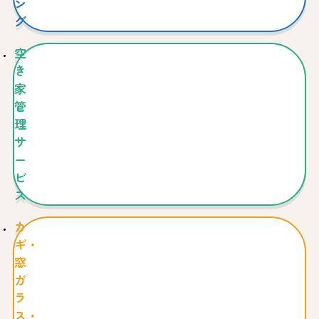
ン
グ
空
き
家
管
理
サ
ー
ビ
ス
カ
ギ・
窓
ガ
ラ
ス・