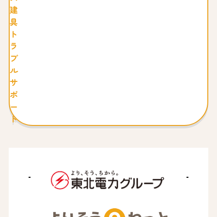
建
具
ト
ラ
ブ
ル
サ
ポ
ー
ト