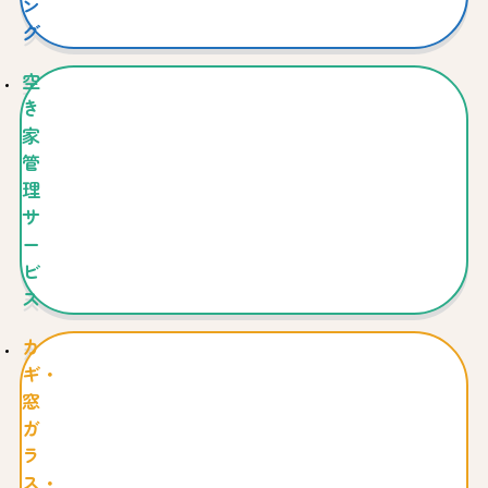
ン
グ
空
き
家
管
理
サ
ー
ビ
ス
カ
ギ・
窓
ガ
ラ
ス・