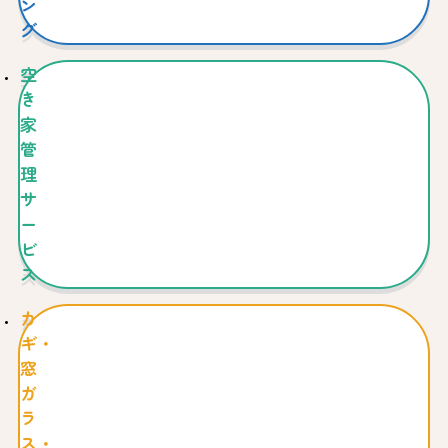
ン
グ
空
き
家
管
理
サ
ー
ビ
ス
カ
ギ・
窓
ガ
ラ
ス・