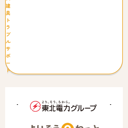
建
具
ト
ラ
ブ
ル
サ
ポ
ー
ト