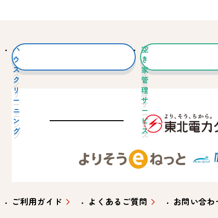
ハ
空
ウ
き
ス
家
ク
管
リ
理
ー
サ
ニ
ー
ン
ビ
グ
ス
ご利用ガイド
よくあるご質問
お問い合わ