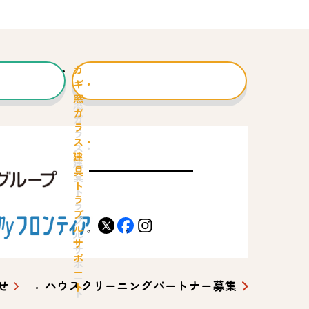
カ
ギ・
窓
ガ
ラ
ス・
建
具
ト
ラ
ブ
X
facebook
instagram
ル
サ
ポ
ー
せ
ハウスクリーニングパートナー募集
ト