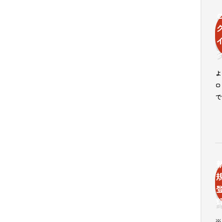
よ
ロ
で
※