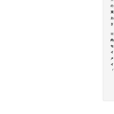
の
東
お
き
※
内
セ
イ
メ
イ
「