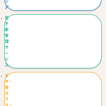
ン
グ
空
き
家
管
理
サ
ー
ビ
ス
カ
ギ・
窓
ガ
ラ
ス・