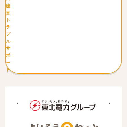
建
具
ト
ラ
ブ
ル
サ
ポ
ー
ト