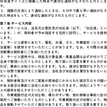
社会員サイト上に掲載した時点で適切な通知がなされたものとしま
す。
３．複数の方法により通知したときは、その中で最も早い通知がなさ
れた時点をもって、適切な通知がなされたものとします。
第７条 サービス内容
１．本サービスは、当社又は委託先の対応員（以下、「対応員」とい
います。）が、契約者が予め指定する住所に訪問し、サービスを提供
します。
２．サービス提供にあたり、電気、水道、ガス、作業場所（シンクや
浴室等）を使用させていただくことがあります。なお、その際の水道
光熱費は契約者にご負担いただきます。
３．サービス提供中は、現金及び貴金属・貴重品類は必ず片付けてご
自身で管理いただくものとします。取り扱いに注意を要するものがあ
れば、事前にお知らせいただきます。なお、適切な管理がなされてい
ない状態で損害が生じた場合は、当社及び対応員は責任を負わないも
のとします。
４．契約者等及びそのご家族が感染症にかかられた場合又はその疑い
がある場合は事前に当社にお知らせいただきます。状況によりサービ
スの提供を控えさせていただくことがあります。
５．作業範囲付近の大切な物、壊れやすい物、割れ物等は事前に別の
場所へご移動いただくものとします。作業範囲付近の状態により、物
品を移動させていただく場合があります。取り扱いに注意を要するも