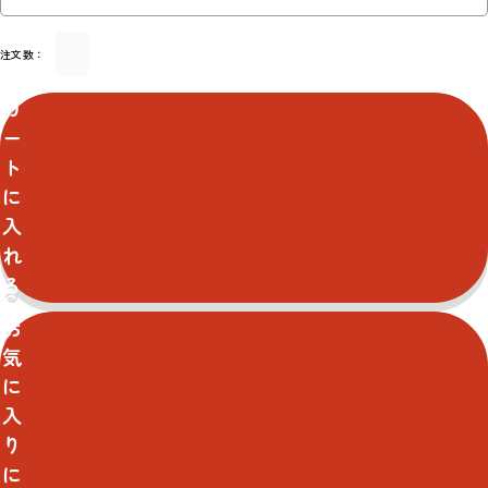
注文数：
カ
ー
ト
に
入
れ
る
お
気
に
入
り
に