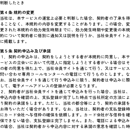
判断したとき
第４条 規約の変更
当社は、本サービスの運営上必要と判断した場合、契約者の了承を得
ることなく、本規約の内容を変更することがあります。この場合、変
更された本規約の効力発生時期までに、効力発生時期や変更後の本規
約について契約者に個別に通知又は説明を行うか、当社会員サイト上
に掲載します。
第５条 契約申込み及び承諾
１．契約の申込みは、契約をしようとする者が本規約に同意し、本サ
ービスの立会いにおいて代理人に指定しようとする者がいる場合はそ
の者の同意を得た上で、当社会員サイトを通じて行う、又はサービス
問い合わせ専用コールセンターへの電話にて行うものとします。な
お、当社会員サイトを通じて行う申込みに限り、契約者は申込みに際
して、電子メールアドレスの登録が必要となります。
２．契約者が当社会員サイトを通じて申込みを行った場合、当社は、
申込内容を確認の上、支払登録が完了した時点で当社所定の方法によ
り契約の承諾をします。ただし、当社の都合等により、契約の承諾を
お待ちいただく場合があります。なお、当社は、契約者の支払登録時
にカード会社へ与信枠の確保を依頼します。カード会社が与信枠を確
保できない場合、支払登録は完了しません。また、電話による申込み
の場合、当社は契約者から申込内容に対する承諾の意思を確認した時