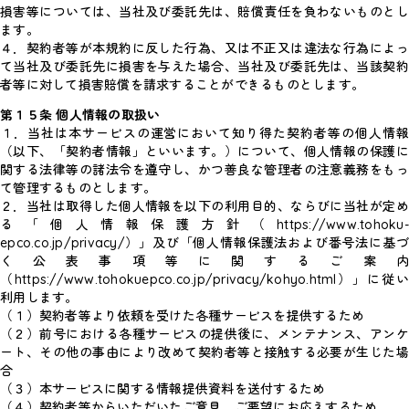
損害等については、当社及び委託先は、賠償責任を負わないものとし
ます。
４．契約者等が本規約に反した行為、又は不正又は違法な行為によっ
て当社及び委託先に損害を与えた場合、当社及び委託先は、当該契約
者等に対して損害賠償を請求することができるものとします。
第１５条 個人情報の取扱い
１．当社は本サービスの運営において知り得た契約者等の個人情報
（以下、「契約者情報」といいます。）について、個人情報の保護に
関する法律等の諸法令を遵守し、かつ善良な管理者の注意義務をもっ
て管理するものとします。
２．当社は取得した個人情報を以下の利用目的、ならびに当社が定め
る「個人情報保護方針（https://www.tohoku-
epco.co.jp/privacy/）」及び「個人情報保護法および番号法に基づ
く公表事項等に関するご案内
（https://www.tohokuepco.co.jp/privacy/kohyo.html）」に従い
利用します。
（１）契約者等より依頼を受けた各種サービスを提供するため
（２）前号における各種サービスの提供後に、メンテナンス、アンケ
ート、その他の事由により改めて契約者等と接触する必要が生じた場
合
（３）本サービスに関する情報提供資料を送付するため
（４）契約者等からいただいたご意見、ご要望にお応えするため