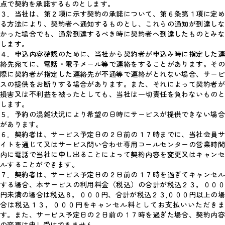
点で契約を承諾するものとします。
３．当社は、第２項に示す契約の承諾について、第６条第１項に定め
る方法により、契約者へ通知するものとし、これらの通知が到達しな
かった場合でも、通常到達するべき時に契約者へ到達したものとみな
します。
４．申込内容確認のために、当社から契約者が申込み時に指定した連
絡先宛てに、電話・電子メール等で連絡をすることがあります。その
際に契約者が指定した連絡先が不通等で連絡がとれない場合、サービ
スの提供をお断りする場合があります。また、それによって契約者が
損害又は不利益を被ったとしても、当社は一切責任を負わないものと
します。
５．予約の混雑状況により希望の日時にサービスが提供できない場合
があります。
６．契約者は、サービス予定日の２日前の１７時までに、当社会員サ
イトを通じて又はサービス問い合わせ専用コールセンターの営業時間
内に電話で当社に申し出ることによって契約内容を変更又はキャンセ
ルすることができます。
７．契約者は、サービス予定日の２日前の１７時を過ぎてキャンセル
する場合、本サービスの利用料金（税込）の合計が税込２３，０００
円未満の場合は税込８，０００円、合計が税込２３,０００円以上の場
合は税込１３，０００円をキャンセル料としてお支払いいただきま
す。また、サービス予定日の２日前の１７時を過ぎた場合、契約内容