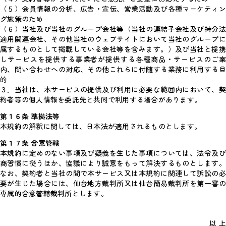
（５）会員情報の分析、広告・宣伝、営業活動及び各種マーケティン
グ施策のため
（６）当社及び当社のグループ会社等（当社の連結子会社及び持分法
適用関連会社、その他当社のウェブサイトにおいて当社のグループに
属するものとして掲載している会社等を含みます。）及び当社と提携
しサービスを提供する事業者が提供する各種商品・サービスのご案
内、問い合わせへの対応、その他これらに付随する業務に利用する目
的
３．当社は、本サービスの提供及び利用に必要な範囲内において、契
約者等の個人情報を委託先と共同で利用する場合があります。
第１６条 準拠法等
本規約の解釈に関しては、日本法が適用されるものとします。
第１７条 合意管轄
本規約に定めのない事項及び疑義を生じた事項については、法令及び
商習慣に従うほか、協議により誠意をもって解決するものとします。
なお、契約者と当社の間で本サービス又は本規約に関連して訴訟の必
要が生じた場合には、仙台地方裁判所又は仙台簡易裁判所を第一審の
専属的合意管轄裁判所とします。
以 上