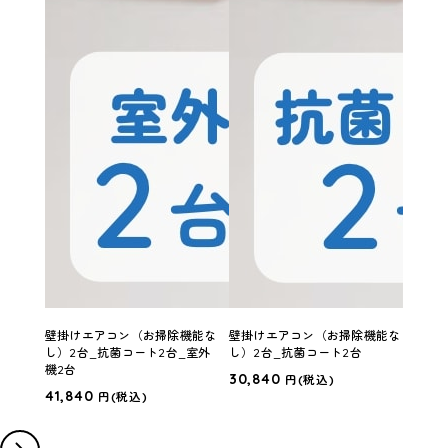
壁掛けエアコン（お掃除機能な
壁掛けエアコン（お掃除機能な
壁掛
し）2台_抗菌コート2台_室外
し）2台_抗菌コート2台
し）2
機2台
30,840
37,
円
(税込)
41,840
円
(税込)