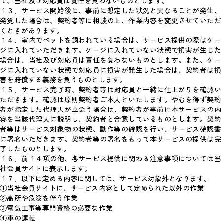
て、当社及び対応員は責任を負わないものとします。
１３．サービス開始後に、事前に想定した状況と異なることが発生、
発覚した場合は、契約者等に相談の上、作業内容を変更させていただ
くときがあります。
１４．室内でペットを飼われている場合は、サービス提供の際はケー
ジに入れていただきます。ケージに入れていない状態で損害が生じた
場合は、当社及び対応員は責任を負わないものとします。また、ケー
ジに入れていない状態で対応員に損害が発生した場合は、契約者は損
害を賠償する義務を負うものとします。
１５．サービス完了時、契約者等は対応員と一緒に仕上がりを確認い
ただきます。確認は原則契約者ご本人といたします。やむを得ず契約
者が指定した代理人が立会う場合は、契約者が事前に本サービスの内
容を当該代理人に説明し、契約者と合意しているものとします。契約
者等はサービス対象物の状態、動作等の確認を行い、サービス確認書
に署名いただきます。契約者等の署名をもって本サービスの提供は完
了したものとします。
１６．前１４項の他、各サービス提供に関わる注意事項については当
社会員サイトに表示します。
１７．以下に定める内容に関しては、サービス対象外となります。
①当社会員サイトに、サービス内容として定められた以外の作業
②高所や危険を伴う作業
③電気工事等専門資格の必要な作業
④車の運転