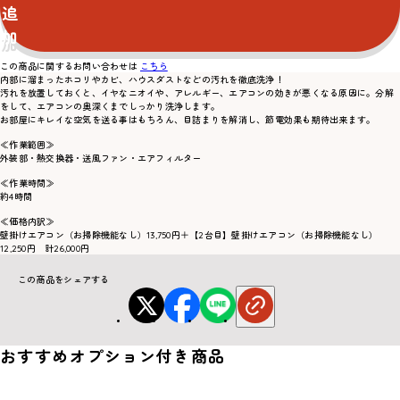
追
加
この商品に関するお問い合わせは
こちら
内部に溜まったホコリやカビ、ハウスダストなどの汚れを徹底洗浄！
汚れを放置しておくと、イヤなニオイや、アレルギー、エアコンの効きが悪くなる原因に。分解
をして、エアコンの奥深くまでしっかり洗浄します。
お部屋にキレイな空気を送る事はもちろん、目詰まりを解消し、節電効果も期待出来ます。
≪作業範囲≫
外装部・熱交換器・送風ファン・エアフィルター
≪作業時間≫
約4時間
≪価格内訳≫
壁掛けエアコン（お掃除機能なし）13,750円＋【2台目】壁掛けエアコン（お掃除機能なし）
12,250円 計26,000円
この商品をシェアする
おすすめオプション付き商品