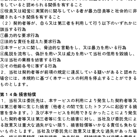
をしていると認められる関係を有すること
⑤役員又は経営に実質的に関与している者が暴力団員等と社会的に非
難されるべき関係を有すること
（２）契約者等が、自ら又は第三者を利用して行う以下のいずれかに
該当する行為
①暴力的な要求行為
②法的な責任を超えた要求行為
③本サービスに関し、脅迫的な言動をし、又は暴力を用いる行為
④風説を流布し、偽計を用い又は威力を用いて当社の信用を毀損し、
又は当社の業務を妨害する行為
⑤その他前各号に準ずる行為
２．当社は契約者等が前項の規定に違反している疑いがあると認めた
場合には、本規約に基づく本サービスの利用を停止することができる
ものとします。
第１４条 損害賠償
１．当社又は委託先は、本サービスの利用により発生した契約者等又
は第三者等に生じた損害（他者との間で生じたトラブルに起因する損
害を含みます。）及び本サービスを利用できなかったことにより発生
した契約者等又は第三者等に生じた損害に対し、当社及び委託先によ
る故意又は重大な過失がない限り、損害賠償等いかなる責任も負わな
いものとします。当社及び委託先に故意又は重大な過失があった場