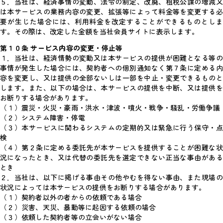
５．当社は、経済事情の変動、法令の制定、改廃、租税公課の増減又
は本サービスの業務内容の変更、拡張等によって料金等を変更する必
要が生じた場合には、利用料金を改定することができるものとしま
す。その際は、改定した金額を当社会員サイトに表示します。
第１０条 サービス内容の変更・停止等
１．当社は、経済情勢の変動又は本サービスの提供が困難となる等の
事情が発生した場合には、契約者への個別通知なく第７条に定める内
容を変更し、又は提供の全部ないしは一部を中止・変更できるものと
します。また、以下の場合は、本サービスの提供を中断、又は提供を
お断りする場合があります。
（１）震災・火災・豪雨・洪水・津波・噴火・戦争・騒乱・労働争議
（２）システム障害・停電
（３）本サービスに関わるシステムの定期的又は緊急に行う保守・点
検
（４）第２条に定める委託先が本サービスを提供することが困難な状
況になったとき、又は代替の委託先を選定できない正当な事由がある
とき
２．当社は、以下に掲げる事由その他やむを得ない事由、また現場の
状況によっては本サービスの提供をお断りする場合があります。
（１）契約者以外の者からの依頼である場合
（２）災害、天災、暴動等に起因する依頼の場合
（３）依頼した契約者等の立会いがない場合