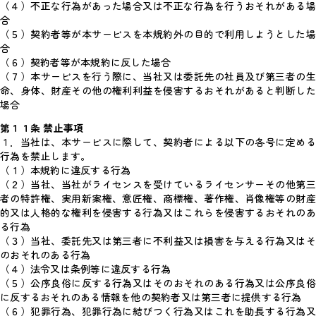
（４）不正な行為があった場合又は不正な行為を行うおそれがある場
合
（５）契約者等が本サービスを本規約外の目的で利用しようとした場
合
（６）契約者等が本規約に反した場合
（７）本サービスを行う際に、当社又は委託先の社員及び第三者の生
命、身体、財産その他の権利利益を侵害するおそれがあると判断した
場合
第１１条 禁止事項
１．当社は、本サービスに際して、契約者による以下の各号に定める
行為を禁止します。
（１）本規約に違反する行為
（２）当社、当社がライセンスを受けているライセンサーその他第三
者の特許権、実用新案権、意匠権、商標権、著作権、肖像権等の財産
的又は人格的な権利を侵害する行為又はこれらを侵害するおそれのあ
る行為
（３）当社、委託先又は第三者に不利益又は損害を与える行為又はそ
のおそれのある行為
（４）法令又は条例等に違反する行為
（５）公序良俗に反する行為又はそのおそれのある行為又は公序良俗
に反するおそれのある情報を他の契約者又は第三者に提供する行為
（６）犯罪行為、犯罪行為に結びつく行為又はこれを助長する行為又