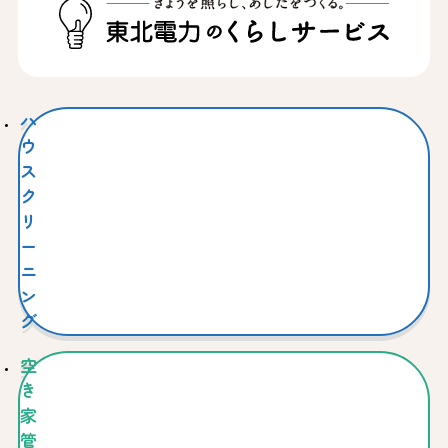
ハ
ウ
ス
ク
リ
ー
ニ
ン
グ
空
き
家
管