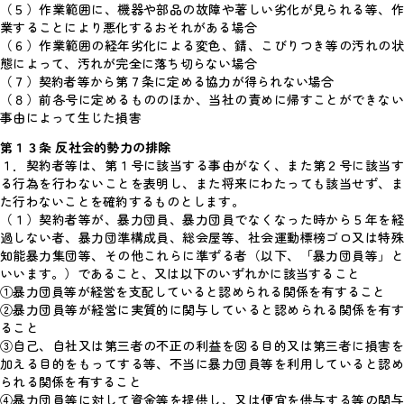
（５）作業範囲に、機器や部品の故障や著しい劣化が見られる等、作
業することにより悪化するおそれがある場合
（６）作業範囲の経年劣化による変色、錆、こびりつき等の汚れの状
態によって、汚れが完全に落ち切らない場合
（７）契約者等から第７条に定める協力が得られない場合
（８）前各号に定めるもののほか、当社の責めに帰すことができない
事由によって生じた損害
第１３条 反社会的勢力の排除
１．契約者等は、第１号に該当する事由がなく、また第２号に該当す
る行為を行わないことを表明し、また将来にわたっても該当せず、ま
た行わないことを確約するものとします。
（１）契約者等が、暴力団員、暴力団員でなくなった時から５年を経
過しない者、暴力団準構成員、総会屋等、社会運動標榜ゴロ又は特殊
知能暴力集団等、その他これらに準ずる者（以下、「暴力団員等」と
いいます。）であること、又は以下のいずれかに該当すること
①暴力団員等が経営を支配していると認められる関係を有すること
②暴力団員等が経営に実質的に関与していると認められる関係を有す
ること
③自己、自社又は第三者の不正の利益を図る目的又は第三者に損害を
加える目的をもってする等、不当に暴力団員等を利用していると認め
られる関係を有すること
④暴力団員等に対して資金等を提供し、又は便宜を供与する等の関与