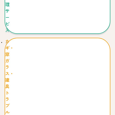
理
サ
ー
ビ
ス
カ
ギ・
窓
ガ
ラ
ス・
建
具
ト
ラ
ブ
ル