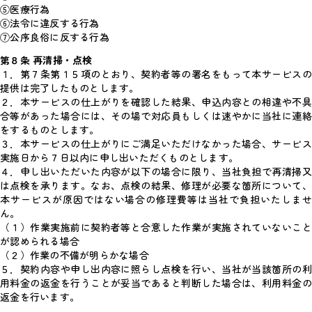
⑤医療行為
⑥法令に違反する行為
⑦公序良俗に反する行為
第８条 再清掃・点検
１．第７条第１５項のとおり、契約者等の署名をもって本サービスの
提供は完了したものとします。
２．本サービスの仕上がりを確認した結果、申込内容との相違や不具
合等があった場合には、その場で対応員もしくは速やかに当社に連絡
をするものとします。
３．本サービスの仕上がりにご満足いただけなかった場合、サービス
実施日から７日以内に申し出いただくものとします。
４．申し出いただいた内容が以下の場合に限り、当社負担で再清掃又
は点検を承ります。なお、点検の結果、修理が必要な箇所について、
本サービスが原因ではない場合の修理費等は当社で負担いたしませ
ん。
（１）作業実施前に契約者等と合意した作業が実施されていないこと
が認められる場合
（２）作業の不備が明らかな場合
５．契約内容や申し出内容に照らし点検を行い、当社が当該箇所の利
用料金の返金を行うことが妥当であると判断した場合は、利用料金の
返金を行います。