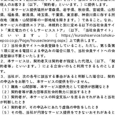
個人のお客さま（以下、「契約者」といいます。）に提供します。
（１）本サービス提供場所が青森県、岩手県、秋田県、宮城県、山形
県、福島県、新潟県、埼玉県、千葉県、東京都、神奈川県に存する所
在地（離島・山間部等の一部地域を除きます。）であること。なお、
本サービスの提供エリアは、本規約と別に定める以下の当社会員サイ
ト「東北電力のくらしサービスストア」（以下、「当社会員サイト」
といいます。）［https://kurashiservice.tohoku-
epco.co.jp/Page/housecleaning.aspx］上で表示します。
（２）当社会員サイトへ会員登録をしていること。ただし、第５条第
１項に定める電話による申込みの場合に限り、当社会員サイトへの会
員登録は不要といたします。
２．本サービスは、契約者又は契約者が指定した代理人（以下、「契
約者等」といいます。）による立会いのもと利用できるものとしま
す。
３．当社が、次の各号に該当する事由があると判断した場合は、契約
の申込みをお断りし、本サービスの提供を行いません。
（１）離島・山間部等、本サービス提供先として提供が困難なとき
（２）契約者等が暴力団等反社会的勢力に該当するとき
（３）契約者が、本サービスの料金支払いを怠るおそれがあると当社
が判断したとき
（４）契約者が、その申込みにあたり虚偽の申告をしたとき
（５）その他、当社が円滑なサービス提供をできないおそれがあると