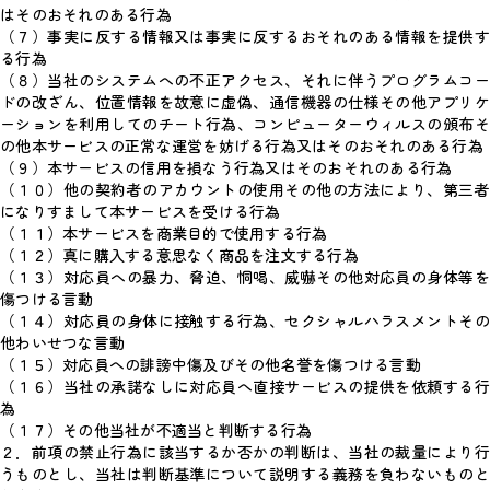
はそのおそれのある行為
（７）事実に反する情報又は事実に反するおそれのある情報を提供す
る行為
（８）当社のシステムへの不正アクセス、それに伴うプログラムコー
ドの改ざん、位置情報を故意に虚偽、通信機器の仕様その他アプリケ
ーションを利用してのチート行為、コンピューターウィルスの頒布そ
の他本サービスの正常な運営を妨げる行為又はそのおそれのある行為
（９）本サービスの信用を損なう行為又はそのおそれのある行為
（１０）他の契約者のアカウントの使用その他の方法により、第三者
になりすまして本サービスを受ける行為
（１１）本サービスを商業目的で使用する行為
（１２）真に購入する意思なく商品を注文する行為
（１３）対応員への暴力、脅迫、恫喝、威嚇その他対応員の身体等を
傷つける言動
（１４）対応員の身体に接触する行為、セクシャルハラスメントその
他わいせつな言動
（１５）対応員への誹謗中傷及びその他名誉を傷つける言動
（１６）当社の承諾なしに対応員へ直接サービスの提供を依頼する行
為
（１７）その他当社が不適当と判断する行為
２．前項の禁止行為に該当するか否かの判断は、当社の裁量により行
うものとし、当社は判断基準について説明する義務を負わないものと