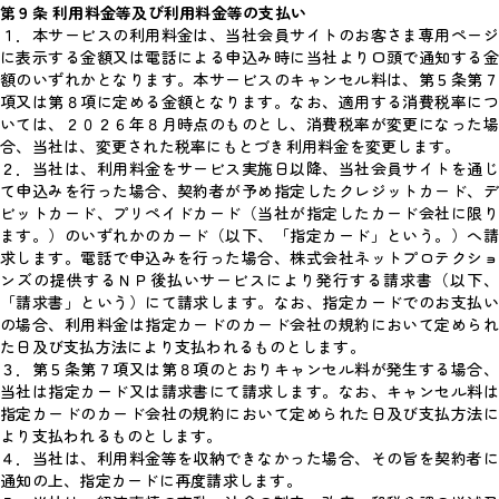
第９条 利用料金等及び利用料金等の支払い
１．本サービスの利用料金は、当社会員サイトのお客さま専用ページ
に表示する金額又は電話による申込み時に当社より口頭で通知する金
額のいずれかとなります。本サービスのキャンセル料は、第５条第７
項又は第８項に定める金額となります。なお、適用する消費税率につ
いては、２０２６年８月時点のものとし、消費税率が変更になった場
合、当社は、変更された税率にもとづき利用料金を変更します。
２．当社は、利用料金をサービス実施日以降、当社会員サイトを通じ
て申込みを行った場合、契約者が予め指定したクレジットカード、デ
ビットカード、プリペイドカード（当社が指定したカード会社に限り
ます。）のいずれかのカード（以下、「指定カード」という。）へ請
求します。電話で申込みを行った場合、株式会社ネットプロテクショ
ンズの提供するＮＰ後払いサービスにより発行する請求書（以下、
「請求書」という）にて請求します。なお、指定カードでのお支払い
の場合、利用料金は指定カードのカード会社の規約において定められ
た日及び支払方法により支払われるものとします。
３．第５条第７項又は第８項のとおりキャンセル料が発生する場合、
当社は指定カード又は請求書にて請求します。なお、キャンセル料は
指定カードのカード会社の規約において定められた日及び支払方法に
より支払われるものとします。
４．当社は、利用料金等を収納できなかった場合、その旨を契約者に
通知の上、指定カードに再度請求します。