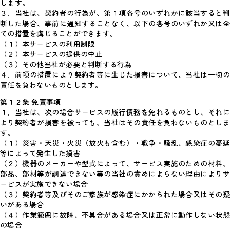
します。
３．当社は、契約者の行為が、第１項各号のいずれかに該当すると判
断した場合、事前に通知することなく、以下の各号のいずれか又は全
ての措置を講じることができます。
（１）本サービスの利用制限
（２）本サービスの提供の中止
（３）その他当社が必要と判断する行為
４．前項の措置により契約者等に生じた損害について、当社は一切の
責任を負わないものとします。
第１２条 免責事項
１．当社は、次の場合サービスの履行債務を免れるものとし、それに
より契約者が損害を被っても、当社はその責任を負わないものとしま
す。
（１）災害・天災・火災（放火も含む）・戦争・騒乱、感染症の蔓延
等によって発生した損害
（２）機器のメーカーや型式によって、サービス実施のための材料、
部品、部材等が調達できない等の当社の責めによらない理由によりサ
ービスが実施できない場合
（３）契約者等及びそのご家族が感染症にかかられた場合又はその疑
いがある場合
（４）作業範囲に故障、不具合がある場合又は正常に動作しない状態
の場合