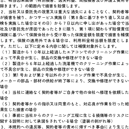
合、相当因果関係（特別損害、逸失利益、間接損害及び弁護士費用を
除きます。）の範囲内で損害を賠償します。
２．当社又は委託先の故意又は重大な過失によることなく、契約者等
が損害を被り、かつサービス実施日（第８条に基づきやり直し又は点
検を実施した場合はその日）から７日以内に申し出があった場合で当
社及び委託先が原因であったときに限り、第１項に関わらず賠償責任
保険に基づいて保険会社から受け取った保険金額を限度で損害を補償
します。保険の適用外である場合は、利用料金相当額を限度としま
す。ただし、以下に定める内容に関しては補償対象外とします。
（１）製造から１０年以上経過したエアコンでのクリーニング作業に
よって不具合が生じ、部品の交換や修理ができない場合
（２）製造から６年以上経過した洗濯機でのクリーニング作業によっ
て不具合が生じ、部品の交換や修理ができない場合
（３）第1 号および第２号以外のクリーニング作業で不具合が生じ、
メーカーの部品・部材の供給が終了等により、交換や修理ができない
場合
（４）当社に連絡なく契約者等がご自身で他の会社へ修理を依頼した
場合
（５）契約者等からの指示又は同意のもと、対応員が作業を行った結
果生じた損害の場合
（６）事前に当社からのクリーニング工程に生じる損傷等のリスクに
関する説明に対して承諾をされている場合（塗装の剥がれ等）
３．本規約への違反等、契約者等の責めに帰すべき事由により生じた