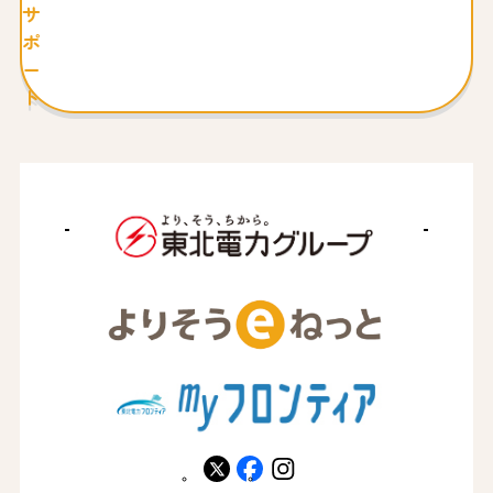
サ
ポ
ー
ト
X
facebook
instagram