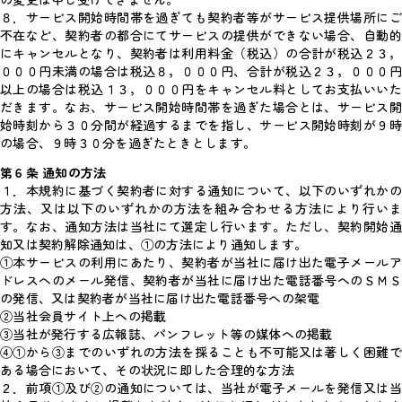
の変更は申し受けできません。
８．サービス開始時間帯を過ぎても契約者等がサービス提供場所にご
不在など、契約者の都合にてサービスの提供ができない場合、自動的
にキャンセルとなり、契約者は利用料金（税込）の合計が税込２３，
０００円未満の場合は税込８，０００円、合計が税込２３，０００円
以上の場合は税込１３，０００円をキャンセル料としてお支払いいた
だきます。なお、サービス開始時間帯を過ぎた場合とは、サービス開
始時刻から３０分間が経過するまでを指し、サービス開始時刻が９時
の場合、９時３０分を過ぎたときとします。
第６条 通知の方法
１．本規約に基づく契約者に対する通知について、以下のいずれかの
方法、又は以下のいずれかの方法を組み合わせる方法により行いま
す。なお、通知方法は当社にて選定し行います。ただし、契約開始通
知又は契約解除通知は、①の方法により通知します。
①本サービスの利用にあたり、契約者が当社に届け出た電子メールア
ドレスへのメール発信、契約者が当社に届け出た電話番号へのＳＭＳ
の発信、又は契約者が当社に届け出た電話番号への架電
②当社会員サイト上への掲載
③当社が発行する広報誌、パンフレット等の媒体への掲載
④①から③までのいずれの方法を採ることも不可能又は著しく困難で
ある場合において、その状況に即した合理的な方法
２．前項①及び②の通知については、当社が電子メールを発信又は当