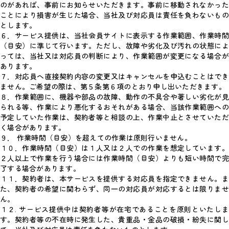
のがあれば、事前にお知らせいただきます。事前に移動されなかった
ことにより損害が生じた場合、当社及び対応員は責任を負わないもの
とします。
６．サービス提供は、当社会員サイトに表示する作業範囲、作業時間
（目安）に準じて行います。ただし、故障や劣化及び汚れの状態によ
っては、当社又は対応員の判断により、作業範囲が変更になる場合が
あります。
７．対応員へ直接契約内容の変更又はキャンセルを申込むことはでき
ません。ご希望の際は、第５条第６項のとおり申し出いただきます。
８．作業範囲に、機器や部品の故障、動作の不具合や著しい劣化が見
られる等、作業により悪化するおそれがある場合、当該作業範囲への
予定していた作業は、契約者等と相談の上、作業中止とさせていただ
く場合があります。
９． 作業時間（目安）を超えての作業は原則行いません。
１０．作業時間（目安）は１人又は２人での作業を想定しています。
２人以上で作業を行う場合には作業時間（目安）よりも短い時間で完
了する場合があります。
１１．契約者は、本サービスを提供する対応員を指定できません。ま
た、契約者の希望に関わらず、同一の対応員が対応するとは限りませ
ん。
１２. サービス提供中は契約者等が在宅であることを原則といたしま
す。契約者等の不在時に発生した、貴重品・金品の破損・紛失に関し