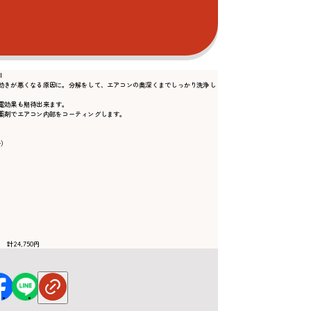
！
効きが悪くなる原因に。分解をして、エアコンの奥深くまでしっかり洗浄し
電効果も期待出来ます。
薬剤でエアコン内部をコーティングします。
浄）
計24,750円