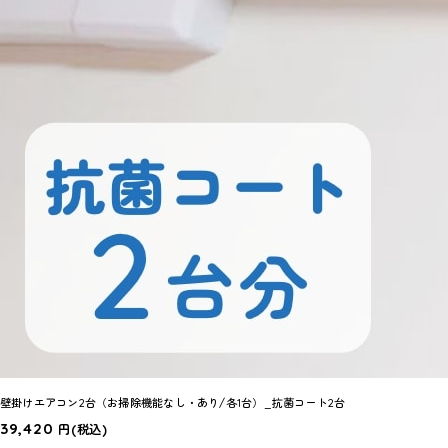
壁掛けエアコン2台（お掃除機能なし・あり/各1台）_抗菌コート2台
39,420
円
(税込)