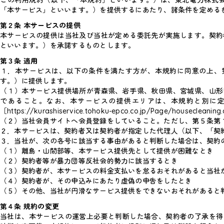
「本サービス」といいます。）を提供するにあたり、諸条件を定める
第２条 本サービスの提供
本サービスの提供は当社及び当社が定める委託先が実施します。契約
といいます。）を承諾するものとします。
第３条 適用
１．
本サービスは、以下の条件を満たす方が、本規約に同意の上、
す。）に提供します。
（１）本サービス提供場所が青森県、岩手県、秋田県、宮城県、山形
であること。なお、本サービスの提供エリアは、本規約と別に
［https://kurashiservice.tohoku-epco.co.jp/Page/housecl
（２）当社会員サイトへ会員登録をしていること。ただし、第５条第
２．本サービスは、契約者又は契約者が指定した代理人（以下、「契
３．当社が、次の各号に該当する事由があると判断した場合は、契約
（１）離島・山間部等、本サービス提供先として提供が困難なとき
（２）契約者等が暴力団等反社会的勢力に該当するとき
（３）契約者が、本サービスの料金支払いを怠るおそれがあると当社
（４）契約者が、その申込みにあたり虚偽の申告をしたとき
（５）その他、当社が円滑なサービス提供をできないおそれがあると
第４条 規約の変更
当社は、本サービスの運営上必要と判断した場合、契約者の了承を得