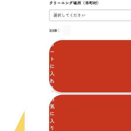
クリーニング場所（市町村）
注文数：
カ
ー
ト
に
入
れ
る
お
気
に
入
り