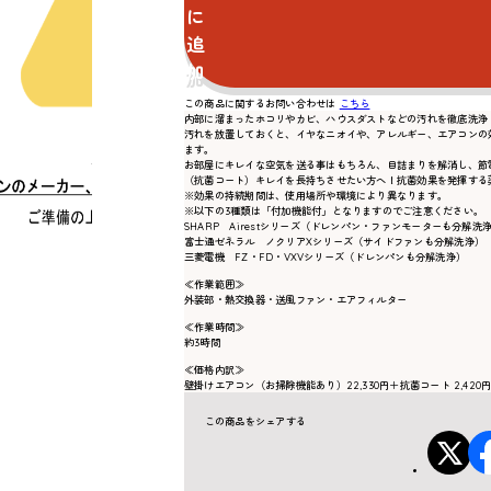
に
追
加
この商品に関するお問い合わせは
こちら
内部に溜まったホコリやカビ、ハウスダストなどの汚れを徹底洗浄
汚れを放置しておくと、イヤなニオイや、アレルギー、エアコンの
ます。
お部屋にキレイな空気を送る事はもちろん、目詰まりを解消し、節
（抗菌コート）キレイを長持ちさせたい方へ！抗菌効果を発揮する
※効果の持続期間は、使用場所や環境により異なります。
※以下の3種類は「付加機能付」となりますのでご注意ください。
SHARP Airestシリーズ（ドレンパン・ファンモーターも分解洗
富士通ゼネラル ノクリアXシリーズ（サイドファンも分解洗浄）
三菱電機 FZ・FD・VXVシリーズ（ドレンパンも分解洗浄）
≪作業範囲≫
外装部・熱交換器・送風ファン・エアフィルター
≪作業時間≫
約3時間
≪価格内訳≫
壁掛けエアコン（お掃除機能あり）22,330円＋抗菌コート 2,420円 
この商品をシェアする