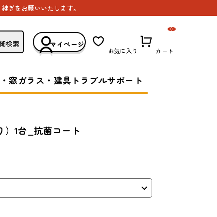
き継ぎをお願いいたします。
0
細検索
マイページ
お気に入り
カート
・窓ガラス・建具トラブルサポート
）1台_抗菌コート