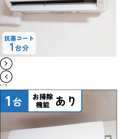
1
/
3