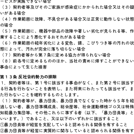
ービスが実施できない場合
（３）契約者等及びそのご家族が感染症にかかられた場合又はその疑
いがある場合
（４）作業範囲に故障、不具合がある場合又は正常に動作しない状態
の場合
（５）作業範囲に、機器や部品の故障や著しい劣化が見られる等、作
業することにより悪化するおそれがある場合
（６）作業範囲の経年劣化による変色、錆、こびりつき等の汚れの状
態によって、汚れが完全に落ち切らない場合
（７）契約者等から第７条に定める協力が得られない場合
（８）前各号に定めるもののほか、当社の責めに帰すことができない
事由によって生じた損害
第１３条 反社会的勢力の排除
１．契約者等は、第１号に該当する事由がなく、また第２号に該当す
る行為を行わないことを表明し、また将来にわたっても該当せず、ま
た行わないことを確約するものとします。
（１）契約者等が、暴力団員、暴力団員でなくなった時から５年を経
過しない者、暴力団準構成員、総会屋等、社会運動標榜ゴロ又は特殊
知能暴力集団等、その他これらに準ずる者（以下、「暴力団員等」と
いいます。）であること、又は以下のいずれかに該当すること
①暴力団員等が経営を支配していると認められる関係を有すること
②暴力団員等が経営に実質的に関与していると認められる関係を有す