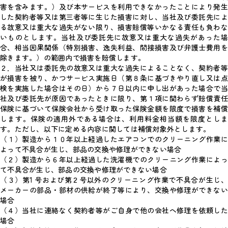
害を含みます。）及び本サービスを利用できなかったことにより発生
した契約者等又は第三者等に生じた損害に対し、当社及び委託先によ
る故意又は重大な過失がない限り、損害賠償等いかなる責任も負わな
いものとします。当社及び委託先に故意又は重大な過失があった場
合、相当因果関係（特別損害、逸失利益、間接損害及び弁護士費用を
除きます。）の範囲内で損害を賠償します。
２．当社又は委託先の故意又は重大な過失によることなく、契約者等
が損害を被り、かつサービス実施日（第８条に基づきやり直し又は点
検を実施した場合はその日）から７日以内に申し出があった場合で当
社及び委託先が原因であったときに限り、第１項に関わらず賠償責任
保険に基づいて保険会社から受け取った保険金額を限度で損害を補償
します。保険の適用外である場合は、利用料金相当額を限度としま
す。ただし、以下に定める内容に関しては補償対象外とします。
（１）製造から１０年以上経過したエアコンでのクリーニング作業に
よって不具合が生じ、部品の交換や修理ができない場合
（２）製造から６年以上経過した洗濯機でのクリーニング作業によっ
て不具合が生じ、部品の交換や修理ができない場合
（３）第1 号および第２号以外のクリーニング作業で不具合が生じ、
メーカーの部品・部材の供給が終了等により、交換や修理ができない
場合
（４）当社に連絡なく契約者等がご自身で他の会社へ修理を依頼した
場合