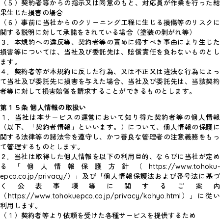
（５）契約者等からの指示又は同意のもと、対応員が作業を行った結
果生じた損害の場合
（６）事前に当社からのクリーニング工程に生じる損傷等のリスクに
関する説明に対して承諾をされている場合（塗装の剥がれ等）
３．本規約への違反等、契約者等の責めに帰すべき事由により生じた
損害等については、当社及び委託先は、賠償責任を負わないものとし
ます。
４．契約者等が本規約に反した行為、又は不正又は違法な行為によっ
て当社及び委託先に損害を与えた場合、当社及び委託先は、当該契約
者等に対して損害賠償を請求することができるものとします。
第１５条 個人情報の取扱い
１．当社は本サービスの運営において知り得た契約者等の個人情報
（以下、「契約者情報」といいます。）について、個人情報の保護に
関する法律等の諸法令を遵守し、かつ善良な管理者の注意義務をもっ
て管理するものとします。
２．当社は取得した個人情報を以下の利用目的、ならびに当社が定め
る「個人情報保護方針（https://www.tohoku-
epco.co.jp/privacy/）」及び「個人情報保護法および番号法に基づ
く公表事項等に関するご案内
（https://www.tohokuepco.co.jp/privacy/kohyo.html）」に従い
利用します。
（１）契約者等より依頼を受けた各種サービスを提供するため