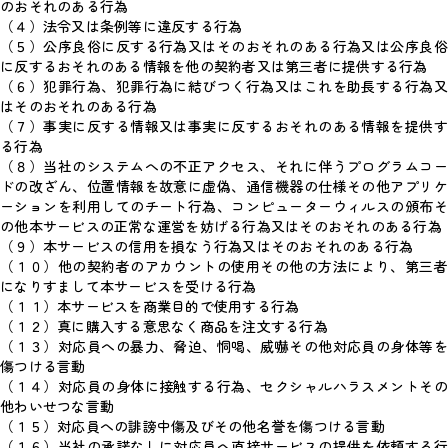
のおそれのある行為
（４）法令又は条例等に違反する行為
（５）公序良俗に反する行為又はそのおそれのある行為又は公序良俗
に反するおそれのある情報を他の契約者又は第三者に提供する行為
（６）犯罪行為、犯罪行為に結びつく行為又はこれを助長する行為又
はそのおそれのある行為
（７）事実に反する情報又は事実に反するおそれのある情報を提供す
る行為
（８）当社のシステムへの不正アクセス、それに伴うプログラムコー
ドの改ざん、位置情報を故意に虚偽、通信機器の仕様その他アプリケ
ーションを利用してのチート行為、コンピューターウィルスの頒布そ
の他本サービスの正常な運営を妨げる行為又はそのおそれのある行為
（９）本サービスの信用を損なう行為又はそのおそれのある行為
（１０）他の契約者のアカウントの使用その他の方法により、第三者
になりすまして本サービスを受ける行為
（１１）本サービスを商業目的で使用する行為
（１２）真に購入する意思なく商品を注文する行為
（１３）対応員への暴力、脅迫、恫喝、威嚇その他対応員の身体等を
傷つける言動
（１４）対応員の身体に接触する行為、セクシャルハラスメントその
他わいせつな言動
（１５）対応員への誹謗中傷及びその他名誉を傷つける言動
（１６）当社の承諾なしに対応員へ直接サービスの提供を依頼する行