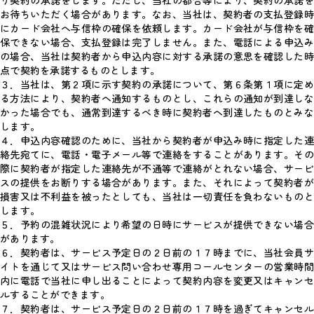
り契約の承諾をします。ただし、当社の都合等により、契約の承諾を
お待ちいただく場合があります。なお、当社は、契約者の支払登録時
にカード会社へ与信枠の確保を依頼します。カード会社が与信枠を確
保できない場合、支払登録は完了しません。また、電話による申込み
の場合、当社は契約者から申込内容に対する承諾の意思を確認した時
点で契約を承諾するものとします。
３．当社は、第２項に示す契約の承諾について、第６条第１項に定め
る方法により、契約者へ通知するものとし、これらの通知が到達しな
かった場合でも、通常到達するべき時に契約者へ到達したものとみな
します。
４．申込内容確認のために、当社から契約者が申込み時に指定した連
絡先宛てに、電話・電子メール等で連絡をすることがあります。その
際に契約者が指定した連絡先が不通等で連絡がとれない場合、サービ
スの提供をお断りする場合があります。また、それによって契約者が
損害又は不利益を被ったとしても、当社は一切責任を負わないものと
します。
５．予約の混雑状況により希望の日時にサービスが提供できない場合
があります。
６．契約者は、サービス予定日の２日前の１７時までに、当社会員サ
イトを通じて又はサービス問い合わせ専用コールセンターの営業時間
内に電話で当社に申し出ることによって契約内容を変更又はキャンセ
ルすることができます。
７．契約者は、サービス予定日の２日前の１７時を過ぎてキャンセル