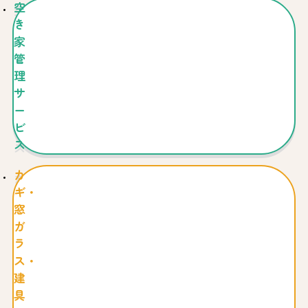
空
き
家
管
理
サ
ー
ビ
ス
カ
ギ・
窓
ガ
ラ
ス・
建
具