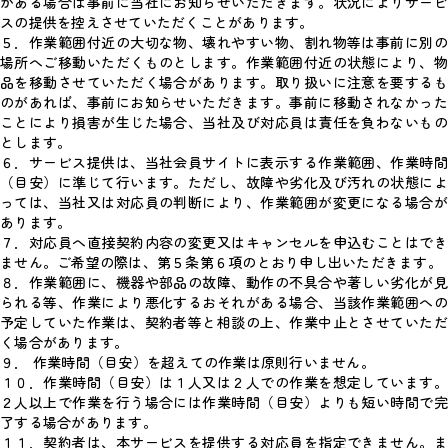
がある場合は事前に当社にお知らせいただきます。状況によりサービ
スの提供を控えさせていただくことがあります。
５．作業範囲付近の大切な物、壊れやすい物、割れ物等は事前に別の
場所へご移動いただくものとします。作業範囲付近の状態により、物
品を移動させていただく場合があります。取り扱いに注意を要するも
のがあれば、事前にお知らせいただきます。事前に移動されなかった
ことにより損害が生じた場合、当社及び対応員は責任を負わないもの
とします。
６．サービス提供は、当社会員サイトに表示する作業範囲、作業時間
（目安）に準じて行います。ただし、故障や劣化及び汚れの状態によ
っては、当社又は対応員の判断により、作業範囲が変更になる場合が
あります。
７．対応員へ直接契約内容の変更又はキャンセルを申込むことはでき
ません。ご希望の際は、第５条第６項のとおり申し出いただきます。
８．作業範囲に、機器や部品の故障、動作の不具合や著しい劣化が見
られる等、作業により悪化するおそれがある場合、当該作業範囲への
予定していた作業は、契約者等と相談の上、作業中止とさせていただ
く場合があります。
９． 作業時間（目安）を超えての作業は原則行いません。
１０．作業時間（目安）は１人又は２人での作業を想定しています。
２人以上で作業を行う場合には作業時間（目安）よりも短い時間で完
了する場合があります。
１１．契約者は、本サービスを提供する対応員を指定できません。ま