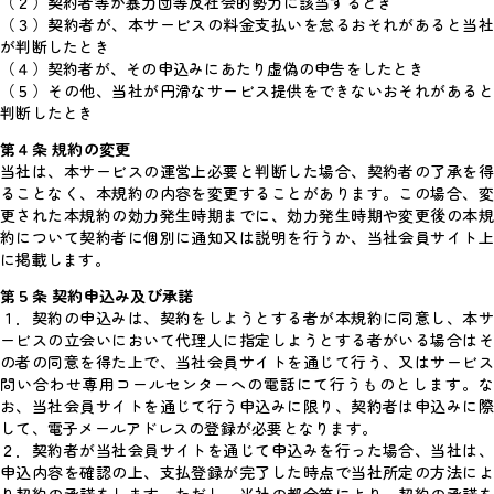
（２）契約者等が暴力団等反社会的勢力に該当するとき
（３）契約者が、本サービスの料金支払いを怠るおそれがあると当社
が判断したとき
（４）契約者が、その申込みにあたり虚偽の申告をしたとき
（５）その他、当社が円滑なサービス提供をできないおそれがあると
判断したとき
第４条 規約の変更
当社は、本サービスの運営上必要と判断した場合、契約者の了承を得
ることなく、本規約の内容を変更することがあります。この場合、変
更された本規約の効力発生時期までに、効力発生時期や変更後の本規
約について契約者に個別に通知又は説明を行うか、当社会員サイト上
に掲載します。
第５条 契約申込み及び承諾
１．契約の申込みは、契約をしようとする者が本規約に同意し、本サ
ービスの立会いにおいて代理人に指定しようとする者がいる場合はそ
の者の同意を得た上で、当社会員サイトを通じて行う、又はサービス
問い合わせ専用コールセンターへの電話にて行うものとします。な
お、当社会員サイトを通じて行う申込みに限り、契約者は申込みに際
して、電子メールアドレスの登録が必要となります。
２．契約者が当社会員サイトを通じて申込みを行った場合、当社は、
申込内容を確認の上、支払登録が完了した時点で当社所定の方法によ