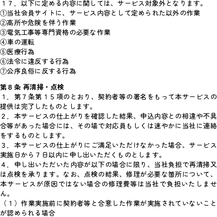
１７．以下に定める内容に関しては、サービス対象外となります。
①当社会員サイトに、サービス内容として定められた以外の作業
②高所や危険を伴う作業
③電気工事等専門資格の必要な作業
④車の運転
⑤医療行為
⑥法令に違反する行為
⑦公序良俗に反する行為
第８条 再清掃・点検
１．第７条第１５項のとおり、契約者等の署名をもって本サービスの
提供は完了したものとします。
２．本サービスの仕上がりを確認した結果、申込内容との相違や不具
合等があった場合には、その場で対応員もしくは速やかに当社に連絡
をするものとします。
３．本サービスの仕上がりにご満足いただけなかった場合、サービス
実施日から７日以内に申し出いただくものとします。
４．申し出いただいた内容が以下の場合に限り、当社負担で再清掃又
は点検を承ります。なお、点検の結果、修理が必要な箇所について、
本サービスが原因ではない場合の修理費等は当社で負担いたしませ
ん。
（１）作業実施前に契約者等と合意した作業が実施されていないこと
が認められる場合