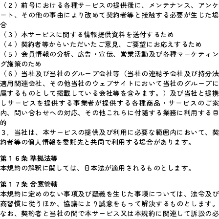
（２）前号における各種サービスの提供後に、メンテナンス、アンケ
ート、その他の事由により改めて契約者等と接触する必要が生じた場
合
（３）本サービスに関する情報提供資料を送付するため
（４）契約者等からいただいたご意見、ご要望にお応えするため
（５）会員情報の分析、広告・宣伝、営業活動及び各種マーケティン
グ施策のため
（６）当社及び当社のグループ会社等（当社の連結子会社及び持分法
適用関連会社、その他当社のウェブサイトにおいて当社のグループに
属するものとして掲載している会社等を含みます。）及び当社と提携
しサービスを提供する事業者が提供する各種商品・サービスのご案
内、問い合わせへの対応、その他これらに付随する業務に利用する目
的
３．当社は、本サービスの提供及び利用に必要な範囲内において、契
約者等の個人情報を委託先と共同で利用する場合があります。
第１６条 準拠法等
本規約の解釈に関しては、日本法が適用されるものとします。
第１７条 合意管轄
本規約に定めのない事項及び疑義を生じた事項については、法令及び
商習慣に従うほか、協議により誠意をもって解決するものとします。
なお、契約者と当社の間で本サービス又は本規約に関連して訴訟の必