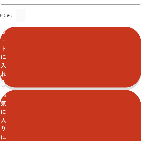
注文数：
カ
ー
ト
に
入
れ
る
お
気
に
入
り
に