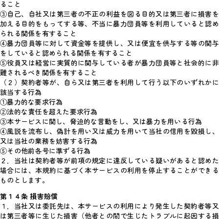
ること
③自己、自社又は第三者の不正の利益を図る目的又は第三者に損害を
加える目的をもってする等、不当に暴力団員等を利用していると認め
られる関係を有すること
④暴力団員等に対して資金等を提供し、又は便宜を供与する等の関与
をしていると認められる関係を有すること
⑤役員又は経営に実質的に関与している者が暴力団員等と社会的に非
難されるべき関係を有すること
（２）契約者等が、自ら又は第三者を利用して行う以下のいずれかに
該当する行為
①暴力的な要求行為
②法的な責任を超えた要求行為
③本サービスに関し、脅迫的な言動をし、又は暴力を用いる行為
④風説を流布し、偽計を用い又は威力を用いて当社の信用を毀損し、
又は当社の業務を妨害する行為
⑤その他前各号に準ずる行為
２．当社は契約者等が前項の規定に違反している疑いがあると認めた
場合には、本規約に基づく本サービスの利用を停止することができる
ものとします。
第１４条 損害賠償
１．当社又は委託先は、本サービスの利用により発生した契約者等又
は第三者等に生じた損害（他者との間で生じたトラブルに起因する損