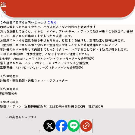
追
加
この商品に関するお問い合わせは
こちら
内部に溜まったホコリやカビ、ハウスダストなどの汚れを徹底洗浄！
汚れを放置しておくと、イヤなニオイや、アレルギー、エアコンの効きが悪くなる原因に。分解
をして、エアコンの奥深くまでしっかり洗浄します。
お部屋にキレイな空気を送る事はもちろん、目詰まりを解消し、節電効果も期待出来ます。
（室外機）エアコン本体と合わせて室外機までキレイすると節電効果がさらにアップ！
室外機のカバーを外して内部までしっかりクリーニングすることで省エネ効果が得られます。
※以下の3種類は「付加機能付」となりますのでご注意ください。
SHARP Airestシリーズ（ドレンパン・ファンモーターも分解洗浄）
富士通ゼネラル ノクリアXシリーズ（サイドファンも分解洗浄）
三菱電機 FZ・FD・VXVシリーズ（ドレンパンも分解洗浄）
≪作業範囲≫
外装部・熱交換器・送風ファン・エアフィルター
≪作業時間≫
約3時間40分
≪価格内訳≫
壁掛けエアコン（お掃除機能あり）22,330円＋室外機 5,500円 計27,830円
この商品をシェアする