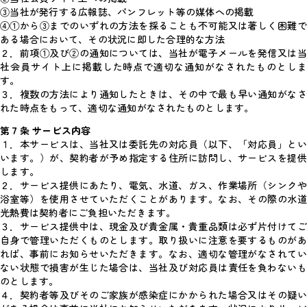
③当社が発行する広報誌、パンフレット等の媒体への掲載
④①から③までのいずれの方法を採ることも不可能又は著しく困難で
ある場合において、その状況に即した合理的な方法
２．前項①及び②の通知については、当社が電子メールを発信又は当
社会員サイト上に掲載した時点で適切な通知がなされたものとしま
す。
３．複数の方法により通知したときは、その中で最も早い通知がなさ
れた時点をもって、適切な通知がなされたものとします。
第７条 サービス内容
１．本サービスは、当社又は委託先の対応員（以下、「対応員」とい
います。）が、契約者が予め指定する住所に訪問し、サービスを提供
します。
２．サービス提供にあたり、電気、水道、ガス、作業場所（シンクや
浴室等）を使用させていただくことがあります。なお、その際の水道
光熱費は契約者にご負担いただきます。
３．サービス提供中は、現金及び貴金属・貴重品類は必ず片付けてご
自身で管理いただくものとします。取り扱いに注意を要するものがあ
れば、事前にお知らせいただきます。なお、適切な管理がなされてい
ない状態で損害が生じた場合は、当社及び対応員は責任を負わないも
のとします。
４．契約者等及びそのご家族が感染症にかかられた場合又はその疑い