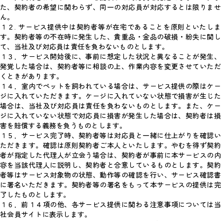
た、契約者の希望に関わらず、同一の対応員が対応するとは限りませ
ん。
１２. サービス提供中は契約者等が在宅であることを原則といたしま
す。契約者等の不在時に発生した、貴重品・金品の破損・紛失に関し
て、当社及び対応員は責任を負わないものとします。
１３．サービス開始後に、事前に想定した状況と異なることが発生、
発覚した場合は、契約者等に相談の上、作業内容を変更させていただ
くときがあります。
１４．室内でペットを飼われている場合は、サービス提供の際はケー
ジに入れていただきます。ケージに入れていない状態で損害が生じた
場合は、当社及び対応員は責任を負わないものとします。また、ケー
ジに入れていない状態で対応員に損害が発生した場合は、契約者は損
害を賠償する義務を負うものとします。
１５．サービス完了時、契約者等は対応員と一緒に仕上がりを確認い
ただきます。確認は原則契約者ご本人といたします。やむを得ず契約
者が指定した代理人が立会う場合は、契約者が事前に本サービスの内
容を当該代理人に説明し、契約者と合意しているものとします。契約
者等はサービス対象物の状態、動作等の確認を行い、サービス確認書
に署名いただきます。契約者等の署名をもって本サービスの提供は完
了したものとします。
１６．前１４項の他、各サービス提供に関わる注意事項については当
社会員サイトに表示します。