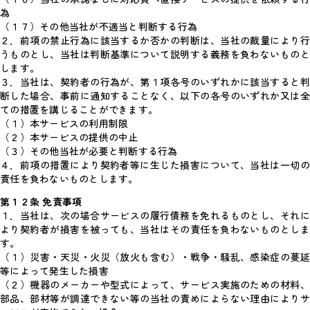
為
（１７）その他当社が不適当と判断する行為
２．前項の禁止行為に該当するか否かの判断は、当社の裁量により行
うものとし、当社は判断基準について説明する義務を負わないものと
します。
３．当社は、契約者の行為が、第１項各号のいずれかに該当すると判
断した場合、事前に通知することなく、以下の各号のいずれか又は全
ての措置を講じることができます。
（１）本サービスの利用制限
（２）本サービスの提供の中止
（３）その他当社が必要と判断する行為
４．前項の措置により契約者等に生じた損害について、当社は一切の
責任を負わないものとします。
第１２条 免責事項
１．当社は、次の場合サービスの履行債務を免れるものとし、それに
より契約者が損害を被っても、当社はその責任を負わないものとしま
す。
（１）災害・天災・火災（放火も含む）・戦争・騒乱、感染症の蔓延
等によって発生した損害
（２）機器のメーカーや型式によって、サービス実施のための材料、
部品、部材等が調達できない等の当社の責めによらない理由によりサ