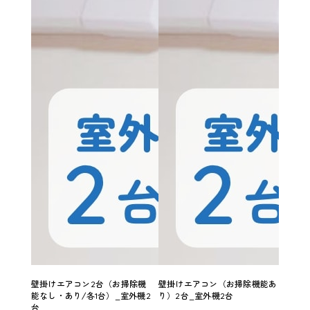
壁掛けエアコン2台（お掃除機
壁掛けエアコン（お掃除機能あ
壁掛
能なし・あり/各1台）_室外機2
り）2台_室外機2台
り）2
台
機2台