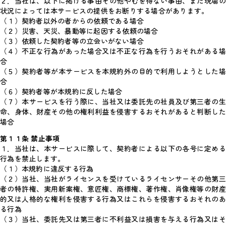
２．当社は、以下に掲げる事由その他やむを得ない事由、また現場の
状況によっては本サービスの提供をお断りする場合があります。
（１）契約者以外の者からの依頼である場合
（２）災害、天災、暴動等に起因する依頼の場合
（３）依頼した契約者等の立会いがない場合
（４）不正な行為があった場合又は不正な行為を行うおそれがある場
合
（５）契約者等が本サービスを本規約外の目的で利用しようとした場
合
（６）契約者等が本規約に反した場合
（７）本サービスを行う際に、当社又は委託先の社員及び第三者の生
命、身体、財産その他の権利利益を侵害するおそれがあると判断した
場合
第１１条 禁止事項
１．当社は、本サービスに際して、契約者による以下の各号に定める
行為を禁止します。
（１）本規約に違反する行為
（２）当社、当社がライセンスを受けているライセンサーその他第三
者の特許権、実用新案権、意匠権、商標権、著作権、肖像権等の財産
的又は人格的な権利を侵害する行為又はこれらを侵害するおそれのあ
る行為
（３）当社、委託先又は第三者に不利益又は損害を与える行為又はそ