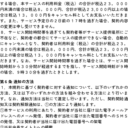
する場合、本サービスの利用料金（税込）の合計が税込２３，０００
円未満の場合は税込８，０００円、合計が税込２３,０００円以上の場
合は税込１３，０００円をキャンセル料としてお支払いいただきま
す。また、サービス予定日の２日前の１７時を過ぎた場合、契約内容
の変更は申し受けできません。
８．サービス開始時間帯を過ぎても契約者等がサービス提供場所にご
不在など、契約者の都合にてサービスの提供ができない場合、自動的
にキャンセルとなり、契約者は利用料金（税込）の合計が税込２３，
０００円未満の場合は税込８，０００円、合計が税込２３，０００円
以上の場合は税込１３，０００円をキャンセル料としてお支払いいた
だきます。なお、サービス開始時間帯を過ぎた場合とは、サービス開
始時刻から３０分間が経過するまでを指し、サービス開始時刻が９時
の場合、９時３０分を過ぎたときとします。
第６条 通知の方法
１．本規約に基づく契約者に対する通知について、以下のいずれかの
方法、又は以下のいずれかの方法を組み合わせる方法により行いま
す。なお、通知方法は当社にて選定し行います。ただし、契約開始通
知又は契約解除通知は、①の方法により通知します。
①本サービスの利用にあたり、契約者が当社に届け出た電子メールア
ドレスへのメール発信、契約者が当社に届け出た電話番号へのＳＭＳ
の発信、又は契約者が当社に届け出た電話番号への架電
②当社会員サイト上への掲載