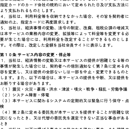
指定カードのカード会社の規約において定められた日及び支払方法に
より支払われるものとします。
４．当社は、利用料金等を収納できなかった場合、その旨を契約者に
通知の上、指定カードに再度請求します。
５．当社は、経済事情の変動、法令の制定、改廃、租税公課の増減又
は本サービスの業務内容の変更、拡張等によって料金等を変更する必
要が生じた場合には、利用料金を改定することができるものとしま
す。その際は、改定した金額を当社会員サイトに表示します。
第１０条 サービス内容の変更・停止等
１．当社は、経済情勢の変動又は本サービスの提供が困難となる等の
事情が発生した場合には、契約者への個別通知なく第７条に定める内
容を変更し、又は提供の全部ないしは一部を中止・変更できるものと
します。また、以下の場合は、本サービスの提供を中断、又は提供を
お断りする場合があります。
（１）震災・火災・豪雨・洪水・津波・噴火・戦争・騒乱・労働争議
（２）システム障害・停電
（３）本サービスに関わるシステムの定期的又は緊急に行う保守・点
検
（４）第２条に定める委託先が本サービスを提供することが困難な状
況になったとき、又は代替の委託先を選定できない正当な事由がある
とき