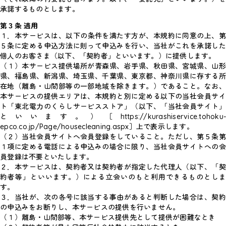
承諾するものとします。
第３条 適用
１．
本サービスは、以下の条件を満たす方が、本規約に同意の上、
５条に定める申込方法に則って申込みを行い、当社がこれを承諾した
個人のお客さま（以下、「契約者」といいます。）に提供します。
（１）本サービス提供場所が青森県、岩手県、秋田県、宮城県、山形
県、福島県、新潟県、埼玉県、千葉県、東京都、神奈川県に存する所
在地（離島・山間部等の一部地域を除きます。）であること。なお、
本サービスの提供エリアは、本規約と別に定める以下の当社会員サイ
ト「東北電力のくらしサービスストア」（以下、「当社会員サイト」
といいます。）［https://kurashiservice.tohoku-
epco.co.jp/Page/housecleaning.aspx］上で表示します。
（２）当社会員サイトへ会員登録をしていること。ただし、第５条第
１項に定める電話による申込みの場合に限り、当社会員サイトへの会
員登録は不要といたします。
２．本サービスは、契約者又は契約者が指定した代理人（以下、「契
約者等」といいます。）による立会いのもと利用できるものとしま
す。
３．当社が、次の各号に該当する事由があると判断した場合は、契約
の申込みをお断りし、本サービスの提供を行いません。
（１）離島・山間部等、本サービス提供先として提供が困難なとき