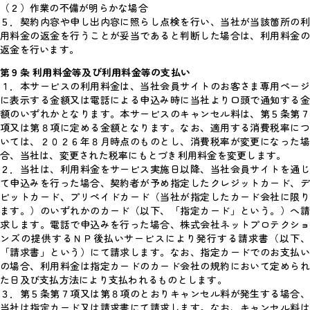
（２）作業の不備が明らかな場合
５．契約内容や申し出内容に照らし点検を行い、当社が当該箇所の利
用料金の返金を行うことが妥当であると判断した場合は、利用料金の
返金を行います。
第９条 利用料金等及び利用料金等の支払い
１．本サービスの利用料金は、当社会員サイトのお客さま専用ページ
に表示する金額又は電話による申込み時に当社より口頭で通知する金
額のいずれかとなります。本サービスのキャンセル料は、第５条第７
項又は第８項に定める金額となります。なお、適用する消費税率につ
いては、２０２６年８月時点のものとし、消費税率が変更になった場
合、当社は、変更された税率にもとづき利用料金を変更します。
２．当社は、利用料金をサービス実施日以降、当社会員サイトを通じ
て申込みを行った場合、契約者が予め指定したクレジットカード、デ
ビットカード、プリペイドカード（当社が指定したカード会社に限り
ます。）のいずれかのカード（以下、「指定カード」という。）へ請
求します。電話で申込みを行った場合、株式会社ネットプロテクショ
ンズの提供するＮＰ後払いサービスにより発行する請求書（以下、
「請求書」という）にて請求します。なお、指定カードでのお支払い
の場合、利用料金は指定カードのカード会社の規約において定められ
た日及び支払方法により支払われるものとします。
３．第５条第７項又は第８項のとおりキャンセル料が発生する場合、
当社は指定カード又は請求書にて請求します。なお、キャンセル料は