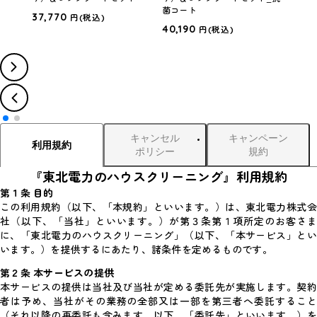
菌コート
外機
37,770
円
(税込)
40,190
43,
円
(税込)
キャンセル
キャンペーン
利用規約
ポリシー
規約
『東北電力のハウスクリーニング』利用規約
第１条 目的
この利用規約（以下、「本規約」といいます。）は、東北電力株式会
社（以下、「当社」といいます。）が第３条第１項所定のお客さま
に、「東北電力のハウスクリーニング」（以下、「本サービス」とい
います。）を提供するにあたり、諸条件を定めるものです。
第２条 本サービスの提供
本サービスの提供は当社及び当社が定める委託先が実施します。契約
者は予め、当社がその業務の全部又は一部を第三者へ委託すること
（それ以降の再委託も含みます。以下、「委託先」といいます。）を