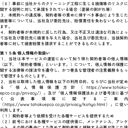
（６）事前に当社からのクリーニング工程に生じる損傷等のリスクに
関する説明に対して承諾をされている場合（塗装の剥がれ等）
３．本規約への違反等、契約者等の責めに帰すべき事由により生じた
損害等については、当社及び委託先は、賠償責任を負わないものとし
ます。
４．契約者等が本規約に反した行為、又は不正又は違法な行為によっ
て当社及び委託先に損害を与えた場合、当社及び委託先は、当該契約
者等に対して損害賠償を請求することができるものとします。
第１５条 個人情報の取扱い
１．当社は本サービスの運営において知り得た契約者等の個人情報
（以下、「契約者情報」といいます。）について、個人情報の保護に
関する法律等の諸法令を遵守し、かつ善良な管理者の注意義務をもっ
て管理するものとします。
２．当社は取得した個人情報を以下の利用目的、ならびに当社が定め
る「個人情報保護方針（https://www.tohoku-
epco.co.jp/privacy/）」及び「個人情報保護法および番号法に基づ
く公表事項等に関するご案内
（https://www.tohokuepco.co.jp/privacy/kohyo.html）」に従い
利用します。
（１）契約者等より依頼を受けた各種サービスを提供するため
（２）前号における各種サービスの提供後に、メンテナンス、アンケ
ート、その他の事由により改めて契約者等と接触する必要が生じた場