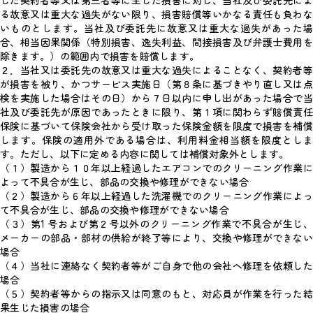
した契約者等又は第三者等に生じた損害に対し、当社及び委託先によ
る故意又は重大な過失がない限り、損害賠償等いかなる責任も負わな
いものとします。当社及び委託先に故意又は重大な過失があった場
合、相当因果関係（特別損害、逸失利益、間接損害及び弁護士費用を
除きます。）の範囲内で損害を賠償します。
２．当社又は委託先の故意又は重大な過失によることなく、契約者等
が損害を被り、かつサービス実施日（第８条に基づきやり直し又は点
検を実施した場合はその日）から７日以内に申し出があった場合で当
社及び委託先が原因であったときに限り、第１項に関わらず賠償責任
保険に基づいて保険会社から受け取った保険金額を限度で損害を補償
します。保険の適用外である場合は、利用料金相当額を限度としま
す。ただし、以下に定める内容に関しては補償対象外とします。
（１）製造から１０年以上経過したエアコンでのクリーニング作業に
よって不具合が生じ、部品の交換や修理ができない場合
（２）製造から６年以上経過した洗濯機でのクリーニング作業によっ
て不具合が生じ、部品の交換や修理ができない場合
（３）第1 号および第２号以外のクリーニング作業で不具合が生じ、
メーカーの部品・部材の供給が終了等により、交換や修理ができない
場合
（４）当社に連絡なく契約者等がご自身で他の会社へ修理を依頼した
場合
（５）契約者等からの指示又は同意のもと、対応員が作業を行った結
果生じた損害の場合