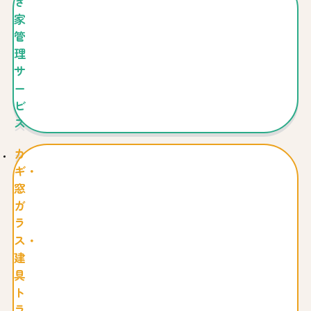
き
家
管
理
サ
ー
ビ
ス
カ
ギ・
窓
ガ
ラ
ス・
建
具
ト
ラ