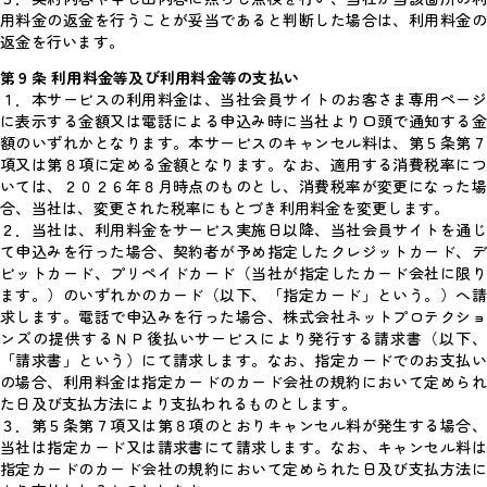
用料金の返金を行うことが妥当であると判断した場合は、利用料金の
返金を行います。
第９条 利用料金等及び利用料金等の支払い
１．本サービスの利用料金は、当社会員サイトのお客さま専用ページ
に表示する金額又は電話による申込み時に当社より口頭で通知する金
額のいずれかとなります。本サービスのキャンセル料は、第５条第７
項又は第８項に定める金額となります。なお、適用する消費税率につ
いては、２０２６年８月時点のものとし、消費税率が変更になった場
合、当社は、変更された税率にもとづき利用料金を変更します。
２．当社は、利用料金をサービス実施日以降、当社会員サイトを通じ
て申込みを行った場合、契約者が予め指定したクレジットカード、デ
ビットカード、プリペイドカード（当社が指定したカード会社に限り
ます。）のいずれかのカード（以下、「指定カード」という。）へ請
求します。電話で申込みを行った場合、株式会社ネットプロテクショ
ンズの提供するＮＰ後払いサービスにより発行する請求書（以下、
「請求書」という）にて請求します。なお、指定カードでのお支払い
の場合、利用料金は指定カードのカード会社の規約において定められ
た日及び支払方法により支払われるものとします。
３．第５条第７項又は第８項のとおりキャンセル料が発生する場合、
当社は指定カード又は請求書にて請求します。なお、キャンセル料は
指定カードのカード会社の規約において定められた日及び支払方法に