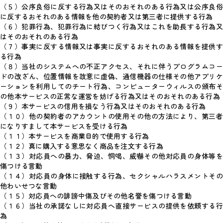
（５）公序良俗に反する行為又はそのおそれのある行為又は公序良俗
に反するおそれのある情報を他の契約者又は第三者に提供する行為
（６）犯罪行為、犯罪行為に結びつく行為又はこれを助長する行為又
はそのおそれのある行為
（７）事実に反する情報又は事実に反するおそれのある情報を提供す
る行為
（８）当社のシステムへの不正アクセス、それに伴うプログラムコー
ドの改ざん、位置情報を故意に虚偽、通信機器の仕様その他アプリケ
ーションを利用してのチート行為、コンピューターウィルスの頒布そ
の他本サービスの正常な運営を妨げる行為又はそのおそれのある行為
（９）本サービスの信用を損なう行為又はそのおそれのある行為
（１０）他の契約者のアカウントの使用その他の方法により、第三者
になりすまして本サービスを受ける行為
（１１）本サービスを商業目的で使用する行為
（１２）真に購入する意思なく商品を注文する行為
（１３）対応員への暴力、脅迫、恫喝、威嚇その他対応員の身体等を
傷つける言動
（１４）対応員の身体に接触する行為、セクシャルハラスメントその
他わいせつな言動
（１５）対応員への誹謗中傷及びその他名誉を傷つける言動
（１６）当社の承諾なしに対応員へ直接サービスの提供を依頼する行
為