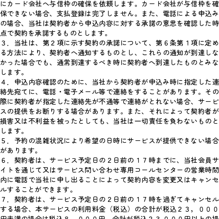
にカード会社へ与信枠の確保を依頼します。カード会社が与信枠を確
保できない場合、支払登録は完了しません。また、電話による申込み
の場合、当社は契約者から申込内容に対する承諾の意思を確認した時
点で契約を承諾するものとします。
３．当社は、第２項に示す契約の承諾について、第６条第１項に定め
る方法により、契約者へ通知するものとし、これらの通知が到達しな
かった場合でも、通常到達するべき時に契約者へ到達したものとみな
します。
４．申込内容確認のために、当社から契約者が申込み時に指定した連
絡先宛てに、電話・電子メール等で連絡をすることがあります。その
際に契約者が指定した連絡先が不通等で連絡がとれない場合、サービ
スの提供をお断りする場合があります。また、それによって契約者が
損害又は不利益を被ったとしても、当社は一切責任を負わないものと
します。
５．予約の混雑状況により希望の日時にサービスが提供できない場合
があります。
６．契約者は、サービス予定日の２日前の１７時までに、当社会員サ
イトを通じて又はサービス問い合わせ専用コールセンターの営業時間
内に電話で当社に申し出ることによって契約内容を変更又はキャンセ
ルすることができます。
７．契約者は、サービス予定日の２日前の１７時を過ぎてキャンセル
する場合、本サービスの利用料金（税込）の合計が税込２３，０００