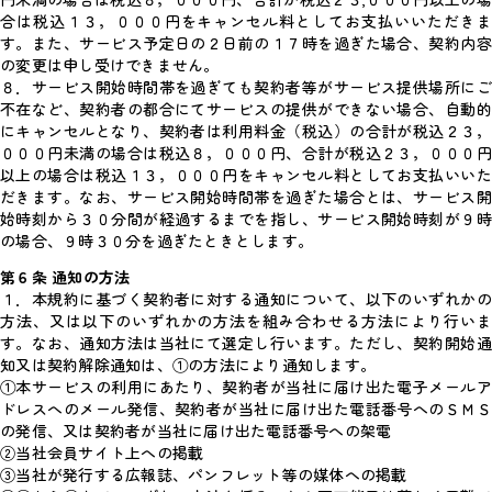
円未満の場合は税込８，０００円、合計が税込２３,０００円以上の場
合は税込１３，０００円をキャンセル料としてお支払いいただきま
す。また、サービス予定日の２日前の１７時を過ぎた場合、契約内容
の変更は申し受けできません。
８．サービス開始時間帯を過ぎても契約者等がサービス提供場所にご
不在など、契約者の都合にてサービスの提供ができない場合、自動的
にキャンセルとなり、契約者は利用料金（税込）の合計が税込２３，
０００円未満の場合は税込８，０００円、合計が税込２３，０００円
以上の場合は税込１３，０００円をキャンセル料としてお支払いいた
だきます。なお、サービス開始時間帯を過ぎた場合とは、サービス開
始時刻から３０分間が経過するまでを指し、サービス開始時刻が９時
の場合、９時３０分を過ぎたときとします。
第６条 通知の方法
１．本規約に基づく契約者に対する通知について、以下のいずれかの
方法、又は以下のいずれかの方法を組み合わせる方法により行いま
す。なお、通知方法は当社にて選定し行います。ただし、契約開始通
知又は契約解除通知は、①の方法により通知します。
①本サービスの利用にあたり、契約者が当社に届け出た電子メールア
ドレスへのメール発信、契約者が当社に届け出た電話番号へのＳＭＳ
の発信、又は契約者が当社に届け出た電話番号への架電
②当社会員サイト上への掲載
③当社が発行する広報誌、パンフレット等の媒体への掲載