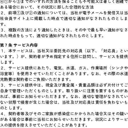
④①から③までのいずれの方法を採ることも不可能又は著しく困難で
ある場合において、その状況に即した合理的な方法
２．前項①及び②の通知については、当社が電子メールを発信又は当
社会員サイト上に掲載した時点で適切な通知がなされたものとしま
す。
３．複数の方法により通知したときは、その中で最も早い通知がなさ
れた時点をもって、適切な通知がなされたものとします。
第７条 サービス内容
１．本サービスは、当社又は委託先の対応員（以下、「対応員」とい
います。）が、契約者が予め指定する住所に訪問し、サービスを提供
します。
２．サービス提供にあたり、電気、水道、ガス、作業場所（シンクや
浴室等）を使用させていただくことがあります。なお、その際の水道
光熱費は契約者にご負担いただきます。
３．サービス提供中は、現金及び貴金属・貴重品類は必ず片付けてご
自身で管理いただくものとします。取り扱いに注意を要するものがあ
れば、事前にお知らせいただきます。なお、適切な管理がなされてい
ない状態で損害が生じた場合は、当社及び対応員は責任を負わないも
のとします。
４．契約者等及びそのご家族が感染症にかかられた場合又はその疑い
がある場合は事前に当社にお知らせいただきます。状況によりサービ
スの提供を控えさせていただくことがあります。