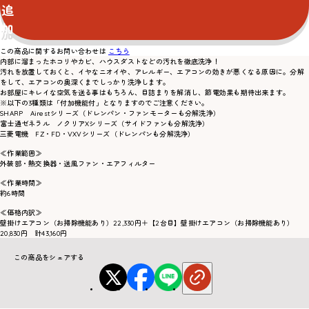
追
加
この商品に関するお問い合わせは
こちら
内部に溜まったホコリやカビ、ハウスダストなどの汚れを徹底洗浄！
汚れを放置しておくと、イヤなニオイや、アレルギー、エアコンの効きが悪くなる原因に。分解
をして、エアコンの奥深くまでしっかり洗浄します。
お部屋にキレイな空気を送る事はもちろん、目詰まりを解消し、節電効果も期待出来ます。
※以下の3種類は「付加機能付」となりますのでご注意ください。
SHARP Airestシリーズ（ドレンパン・ファンモーターも分解洗浄）
富士通ゼネラル ノクリアXシリーズ（サイドファンも分解洗浄）
三菱電機 FZ・FD・VXVシリーズ（ドレンパンも分解洗浄）
≪作業範囲≫
外装部・熱交換器・送風ファン・エアフィルター
≪作業時間≫
約6時間
≪価格内訳≫
壁掛けエアコン（お掃除機能あり）22,330円＋【2台目】壁掛けエアコン（お掃除機能あり）
20,830円 計43,160円
この商品をシェアする