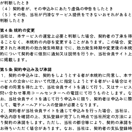
が判断したとき
（４）契約者が、その申込みにあたり虚偽の申告をしたとき
（５）その他、当社が円滑なサービス提供をできないおそれがあると
判断したとき
第４条 規約の変更
当社は、本サービスの運営上必要と判断した場合、契約者の了承を得
ることなく、本規約の内容を変更することがあります。この場合、変
更された本規約の効力発生時期までに、効力発生時期や変更後の本規
約について契約者に個別に通知又は説明を行うか、当社会員サイト上
に掲載します。
第５条 契約申込み及び承諾
１．契約の申込みは、契約をしようとする者が本規約に同意し、本サ
ービスの立会いにおいて代理人に指定しようとする者がいる場合はそ
の者の同意を得た上で、当社会員サイトを通じて行う、又はサービス
問い合わせ専用コールセンターへの電話にて行うものとします。な
お、当社会員サイトを通じて行う申込みに限り、契約者は申込みに際
して、電子メールアドレスの登録が必要となります。
２．契約者が当社会員サイトを通じて申込みを行った場合、当社は、
申込内容を確認の上、支払登録が完了した時点で当社所定の方法によ
り契約の承諾をします。ただし、当社の都合等により、契約の承諾を
お待ちいただく場合があります。なお、当社は、契約者の支払登録時