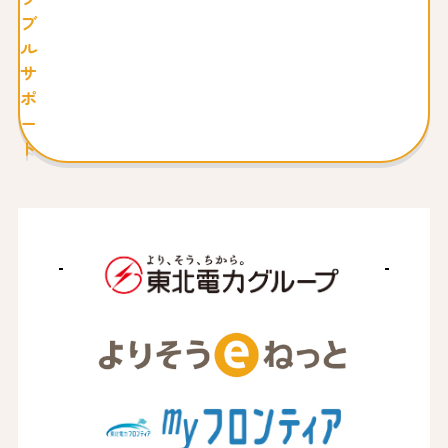
ブ
ル
サ
ポ
ー
ト