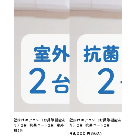
壁掛けエアコン（お掃除機能あ
壁掛けエアコン（お掃除機能あ
壁掛
り）2台_抗菌コート2台_室外
り）2台_抗菌コート2台
り）2
機2台
48,000
54,1
円
(税込)