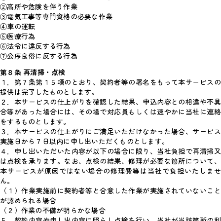
②高所や危険を伴う作業
③電気工事等専門資格の必要な作業
④車の運転
⑤医療行為
⑥法令に違反する行為
⑦公序良俗に反する行為
第８条 再清掃・点検
１．第７条第１５項のとおり、契約者等の署名をもって本サービスの
提供は完了したものとします。
２．本サービスの仕上がりを確認した結果、申込内容との相違や不具
合等があった場合には、その場で対応員もしくは速やかに当社に連絡
をするものとします。
３．本サービスの仕上がりにご満足いただけなかった場合、サービス
実施日から７日以内に申し出いただくものとします。
４．申し出いただいた内容が以下の場合に限り、当社負担で再清掃又
は点検を承ります。なお、点検の結果、修理が必要な箇所について、
本サービスが原因ではない場合の修理費等は当社で負担いたしませ
ん。
（１）作業実施前に契約者等と合意した作業が実施されていないこと
が認められる場合
（２）作業の不備が明らかな場合
５．契約内容や申し出内容に照らし点検を行い、当社が当該箇所の利