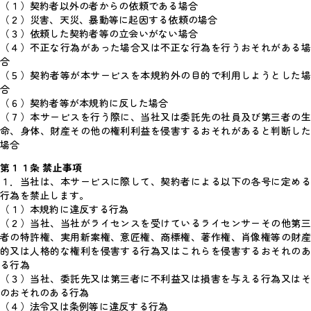
（１）契約者以外の者からの依頼である場合
（２）災害、天災、暴動等に起因する依頼の場合
（３）依頼した契約者等の立会いがない場合
（４）不正な行為があった場合又は不正な行為を行うおそれがある場
合
（５）契約者等が本サービスを本規約外の目的で利用しようとした場
合
（６）契約者等が本規約に反した場合
（７）本サービスを行う際に、当社又は委託先の社員及び第三者の生
命、身体、財産その他の権利利益を侵害するおそれがあると判断した
場合
第１１条 禁止事項
１．当社は、本サービスに際して、契約者による以下の各号に定める
行為を禁止します。
（１）本規約に違反する行為
（２）当社、当社がライセンスを受けているライセンサーその他第三
者の特許権、実用新案権、意匠権、商標権、著作権、肖像権等の財産
的又は人格的な権利を侵害する行為又はこれらを侵害するおそれのあ
る行為
（３）当社、委託先又は第三者に不利益又は損害を与える行為又はそ
のおそれのある行為
（４）法令又は条例等に違反する行為