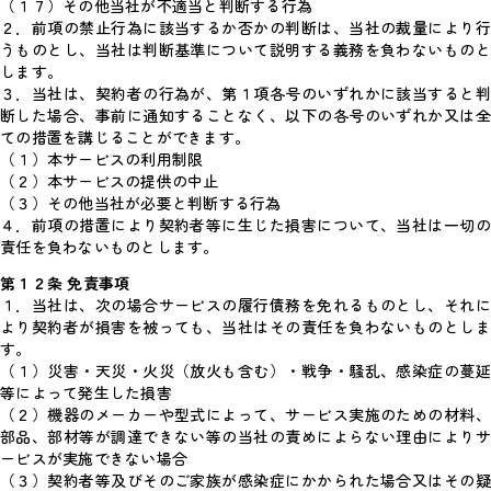
（１７）その他当社が不適当と判断する行為
２．前項の禁止行為に該当するか否かの判断は、当社の裁量により行
うものとし、当社は判断基準について説明する義務を負わないものと
します。
３．当社は、契約者の行為が、第１項各号のいずれかに該当すると判
断した場合、事前に通知することなく、以下の各号のいずれか又は全
ての措置を講じることができます。
（１）本サービスの利用制限
（２）本サービスの提供の中止
（３）その他当社が必要と判断する行為
４．前項の措置により契約者等に生じた損害について、当社は一切の
責任を負わないものとします。
第１２条 免責事項
１．当社は、次の場合サービスの履行債務を免れるものとし、それに
より契約者が損害を被っても、当社はその責任を負わないものとしま
す。
（１）災害・天災・火災（放火も含む）・戦争・騒乱、感染症の蔓延
等によって発生した損害
（２）機器のメーカーや型式によって、サービス実施のための材料、
部品、部材等が調達できない等の当社の責めによらない理由によりサ
ービスが実施できない場合
（３）契約者等及びそのご家族が感染症にかかられた場合又はその疑