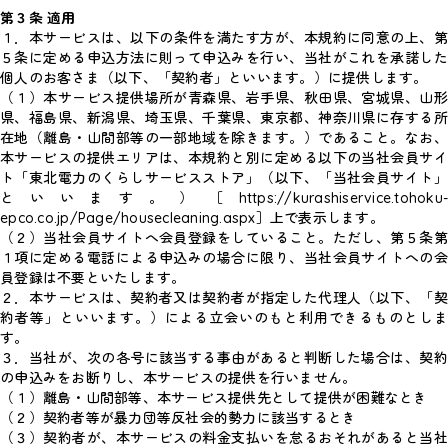
第３条 適用
１．
本サービスは、以下の条件を満たす方が、本規約に同意の上、
５条に定める申込方法に則って申込みを行い、当社がこれを承諾した
個人のお客さま（以下、「契約者」といいます。）に提供します。
（１）本サービス提供場所が青森県、岩手県、秋田県、宮城県、山形
県、福島県、新潟県、埼玉県、千葉県、東京都、神奈川県に存する所
在地（離島・山間部等の一部地域を除きます。）であること。なお、
本サービスの提供エリアは、本規約と別に定める以下の当社会員サイ
ト「東北電力のくらしサービスストア」（以下、「当社会員サイト」
といいます。）［https://kurashiservice.tohoku-
epco.co.jp/Page/housecleaning.aspx］上で表示します。
（２）当社会員サイトへ会員登録をしていること。ただし、第５条第
１項に定める電話による申込みの場合に限り、当社会員サイトへの会
員登録は不要といたします。
２．本サービスは、契約者又は契約者が指定した代理人（以下、「契
約者等」といいます。）による立会いのもと利用できるものとしま
す。
３．当社が、次の各号に該当する事由があると判断した場合は、契約
の申込みをお断りし、本サービスの提供を行いません。
（１）離島・山間部等、本サービス提供先として提供が困難なとき
（２）契約者等が暴力団等反社会的勢力に該当するとき
（３）契約者が、本サービスの料金支払いを怠るおそれがあると当社