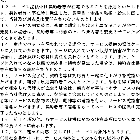
ん。
１２. サービス提供中は契約者等が在宅であることを原則といたしま
す。契約者等の不在時に発生した、貴重品・金品の破損・紛失に関し
て、当社及び対応員は責任を負わないものとします。
１３．サービス開始後に、事前に想定した状況と異なることが発生、
発覚した場合は、契約者等に相談の上、作業内容を変更させていただ
くときがあります。
１４．室内でペットを飼われている場合は、サービス提供の際はケー
ジに入れていただきます。ケージに入れていない状態で損害が生じた
場合は、当社及び対応員は責任を負わないものとします。また、ケー
ジに入れていない状態で対応員に損害が発生した場合は、契約者は損
害を賠償する義務を負うものとします。
１５．サービス完了時、契約者等は対応員と一緒に仕上がりを確認い
ただきます。確認は原則契約者ご本人といたします。やむを得ず契約
者が指定した代理人が立会う場合は、契約者が事前に本サービスの内
容を当該代理人に説明し、契約者と合意しているものとします。契約
者等はサービス対象物の状態、動作等の確認を行い、サービス確認書
に署名いただきます。契約者等の署名をもって本サービスの提供は完
了したものとします。
１６．前１４項の他、各サービス提供に関わる注意事項については当
社会員サイトに表示します。
１７．以下に定める内容に関しては、サービス対象外となります。
①当社会員サイトに、サービス内容として定められた以外の作業