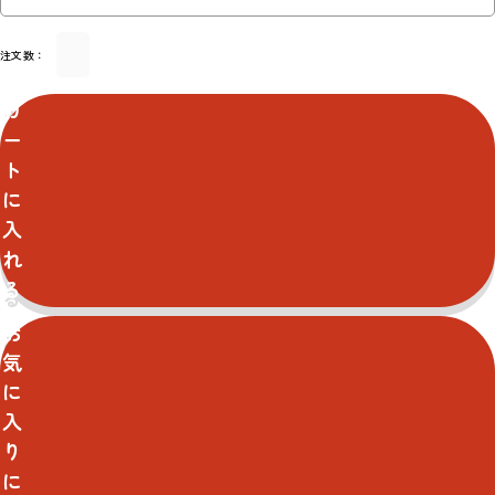
注文数：
カ
ー
ト
に
入
れ
る
お
気
に
入
り
に