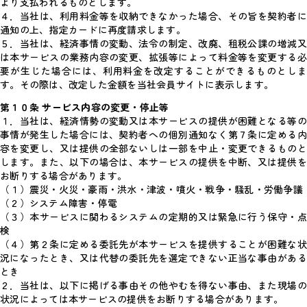
より支払われるものとします。
４．当社は、利用料金等を収納できなかった場合、その旨を契約者に
通知の上、指定カードに再度請求します。
５．当社は、経済事情の変動、法令の制定、改廃、租税公課の増減又
は本サービスの業務内容の変更、拡張等によって料金等を変更する必
要が生じた場合には、利用料金を改定することができるものとしま
す。その際は、改定した金額を当社会員サイトに表示します。
第１０条 サービス内容の変更・停止等
１．当社は、経済情勢の変動又は本サービスの提供が困難となる等の
事情が発生した場合には、契約者への個別通知なく第７条に定める内
容を変更し、又は提供の全部ないしは一部を中止・変更できるものと
します。また、以下の場合は、本サービスの提供を中断、又は提供を
お断りする場合があります。
（１）震災・火災・豪雨・洪水・津波・噴火・戦争・騒乱・労働争議
（２）システム障害・停電
（３）本サービスに関わるシステムの定期的又は緊急に行う保守・点
検
（４）第２条に定める委託先が本サービスを提供することが困難な状
況になったとき、又は代替の委託先を選定できない正当な事由がある
とき
２．当社は、以下に掲げる事由その他やむを得ない事由、また現場の
状況によっては本サービスの提供をお断りする場合があります。