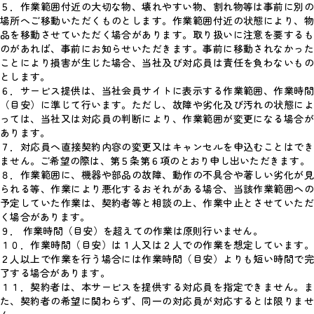
５．作業範囲付近の大切な物、壊れやすい物、割れ物等は事前に別の
場所へご移動いただくものとします。作業範囲付近の状態により、物
品を移動させていただく場合があります。取り扱いに注意を要するも
のがあれば、事前にお知らせいただきます。事前に移動されなかった
ことにより損害が生じた場合、当社及び対応員は責任を負わないもの
とします。
６．サービス提供は、当社会員サイトに表示する作業範囲、作業時間
（目安）に準じて行います。ただし、故障や劣化及び汚れの状態によ
っては、当社又は対応員の判断により、作業範囲が変更になる場合が
あります。
７．対応員へ直接契約内容の変更又はキャンセルを申込むことはでき
ません。ご希望の際は、第５条第６項のとおり申し出いただきます。
８．作業範囲に、機器や部品の故障、動作の不具合や著しい劣化が見
られる等、作業により悪化するおそれがある場合、当該作業範囲への
予定していた作業は、契約者等と相談の上、作業中止とさせていただ
く場合があります。
９． 作業時間（目安）を超えての作業は原則行いません。
１０．作業時間（目安）は１人又は２人での作業を想定しています。
２人以上で作業を行う場合には作業時間（目安）よりも短い時間で完
了する場合があります。
１１．契約者は、本サービスを提供する対応員を指定できません。ま
た、契約者の希望に関わらず、同一の対応員が対応するとは限りませ