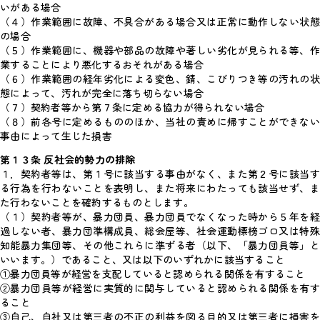
いがある場合
（４）作業範囲に故障、不具合がある場合又は正常に動作しない状態
の場合
（５）作業範囲に、機器や部品の故障や著しい劣化が見られる等、作
業することにより悪化するおそれがある場合
（６）作業範囲の経年劣化による変色、錆、こびりつき等の汚れの状
態によって、汚れが完全に落ち切らない場合
（７）契約者等から第７条に定める協力が得られない場合
（８）前各号に定めるもののほか、当社の責めに帰すことができない
事由によって生じた損害
第１３条 反社会的勢力の排除
１．契約者等は、第１号に該当する事由がなく、また第２号に該当す
る行為を行わないことを表明し、また将来にわたっても該当せず、ま
た行わないことを確約するものとします。
（１）契約者等が、暴力団員、暴力団員でなくなった時から５年を経
過しない者、暴力団準構成員、総会屋等、社会運動標榜ゴロ又は特殊
知能暴力集団等、その他これらに準ずる者（以下、「暴力団員等」と
いいます。）であること、又は以下のいずれかに該当すること
①暴力団員等が経営を支配していると認められる関係を有すること
②暴力団員等が経営に実質的に関与していると認められる関係を有す
ること
③自己、自社又は第三者の不正の利益を図る目的又は第三者に損害を