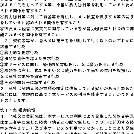
加える目的をもってする等、不当に暴力団員等を利用していると認め
られる関係を有すること
④暴力団員等に対して資金等を提供し、又は便宜を供与する等の関与
をしていると認められる関係を有すること
⑤役員又は経営に実質的に関与している者が暴力団員等と社会的に非
難されるべき関係を有すること
（２）契約者等が、自ら又は第三者を利用して行う以下のいずれかに
該当する行為
①暴力的な要求行為
②法的な責任を超えた要求行為
③本サービスに関し、脅迫的な言動をし、又は暴力を用いる行為
④風説を流布し、偽計を用い又は威力を用いて当社の信用を毀損し、
又は当社の業務を妨害する行為
⑤その他前各号に準ずる行為
２．当社は契約者等が前項の規定に違反している疑いがあると認めた
場合には、本規約に基づく本サービスの利用を停止することができる
ものとします。
第１４条 損害賠償
１．当社又は委託先は、本サービスの利用により発生した契約者等又
は第三者等に生じた損害（他者との間で生じたトラブルに起因する損
害を含みます。）及び本サービスを利用できなかったことにより発生