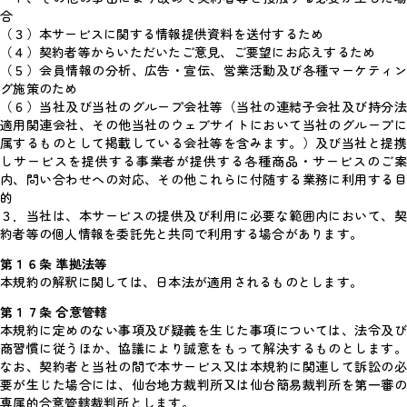
合
（３）本サービスに関する情報提供資料を送付するため
（４）契約者等からいただいたご意見、ご要望にお応えするため
（５）会員情報の分析、広告・宣伝、営業活動及び各種マーケティン
グ施策のため
（６）当社及び当社のグループ会社等（当社の連結子会社及び持分法
適用関連会社、その他当社のウェブサイトにおいて当社のグループに
属するものとして掲載している会社等を含みます。）及び当社と提携
しサービスを提供する事業者が提供する各種商品・サービスのご案
内、問い合わせへの対応、その他これらに付随する業務に利用する目
的
３．当社は、本サービスの提供及び利用に必要な範囲内において、契
約者等の個人情報を委託先と共同で利用する場合があります。
第１６条 準拠法等
本規約の解釈に関しては、日本法が適用されるものとします。
第１７条 合意管轄
本規約に定めのない事項及び疑義を生じた事項については、法令及び
商習慣に従うほか、協議により誠意をもって解決するものとします。
なお、契約者と当社の間で本サービス又は本規約に関連して訴訟の必
要が生じた場合には、仙台地方裁判所又は仙台簡易裁判所を第一審の
専属的合意管轄裁判所とします。