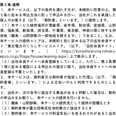
第３条 適用
１．
本サービスは、以下の条件を満たす方が、本規約に同意の上、
５条に定める申込方法に則って申込みを行い、当社がこれを承諾した
個人のお客さま（以下、「契約者」といいます。）に提供します。
（１）本サービス提供場所が青森県、岩手県、秋田県、宮城県、山形
県、福島県、新潟県、埼玉県、千葉県、東京都、神奈川県に存する所
在地（離島・山間部等の一部地域を除きます。）であること。なお、
本サービスの提供エリアは、本規約と別に定める以下の当社会員サイ
ト「東北電力のくらしサービスストア」（以下、「当社会員サイト」
といいます。）［https://kurashiservice.tohoku-
epco.co.jp/Page/housecleaning.aspx］上で表示します。
（２）当社会員サイトへ会員登録をしていること。ただし、第５条第
１項に定める電話による申込みの場合に限り、当社会員サイトへの会
員登録は不要といたします。
２．本サービスは、契約者又は契約者が指定した代理人（以下、「契
約者等」といいます。）による立会いのもと利用できるものとしま
す。
３．当社が、次の各号に該当する事由があると判断した場合は、契約
の申込みをお断りし、本サービスの提供を行いません。
（１）離島・山間部等、本サービス提供先として提供が困難なとき
（２）契約者等が暴力団等反社会的勢力に該当するとき
（３）契約者が、本サービスの料金支払いを怠るおそれがあると当社