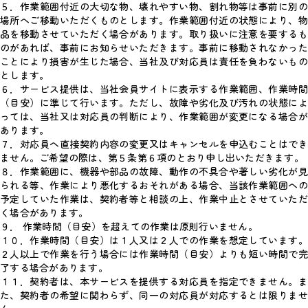
５．作業範囲付近の大切な物、壊れやすい物、割れ物等は事前に別の
場所へご移動いただくものとします。作業範囲付近の状態により、物
品を移動させていただく場合があります。取り扱いに注意を要するも
のがあれば、事前にお知らせいただきます。事前に移動されなかった
ことにより損害が生じた場合、当社及び対応員は責任を負わないもの
とします。
６．サービス提供は、当社会員サイトに表示する作業範囲、作業時間
（目安）に準じて行います。ただし、故障や劣化及び汚れの状態によ
っては、当社又は対応員の判断により、作業範囲が変更になる場合が
あります。
７．対応員へ直接契約内容の変更又はキャンセルを申込むことはでき
ません。ご希望の際は、第５条第６項のとおり申し出いただきます。
８．作業範囲に、機器や部品の故障、動作の不具合や著しい劣化が見
られる等、作業により悪化するおそれがある場合、当該作業範囲への
予定していた作業は、契約者等と相談の上、作業中止とさせていただ
く場合があります。
９． 作業時間（目安）を超えての作業は原則行いません。
１０．作業時間（目安）は１人又は２人での作業を想定しています。
２人以上で作業を行う場合には作業時間（目安）よりも短い時間で完
了する場合があります。
１１．契約者は、本サービスを提供する対応員を指定できません。ま
た、契約者の希望に関わらず、同一の対応員が対応するとは限りませ