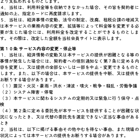
より支払われるものとします。
４．当社は、利用料金等を収納できなかった場合、その旨を契約者に
通知の上、指定カードに再度請求します。
５．当社は、経済事情の変動、法令の制定、改廃、租税公課の増減又
は本サービスの業務内容の変更、拡張等によって料金等を変更する必
要が生じた場合には、利用料金を改定することができるものとしま
す。その際は、改定した金額を当社会員サイトに表示します。
第１０条 サービス内容の変更・停止等
１．当社は、経済情勢の変動又は本サービスの提供が困難となる等の
事情が発生した場合には、契約者への個別通知なく第７条に定める内
容を変更し、又は提供の全部ないしは一部を中止・変更できるものと
します。また、以下の場合は、本サービスの提供を中断、又は提供を
お断りする場合があります。
（１）震災・火災・豪雨・洪水・津波・噴火・戦争・騒乱・労働争議
（２）システム障害・停電
（３）本サービスに関わるシステムの定期的又は緊急に行う保守・点
検
（４）第２条に定める委託先が本サービスを提供することが困難な状
況になったとき、又は代替の委託先を選定できない正当な事由がある
とき
２．当社は、以下に掲げる事由その他やむを得ない事由、また現場の
状況によっては本サービスの提供をお断りする場合があります。