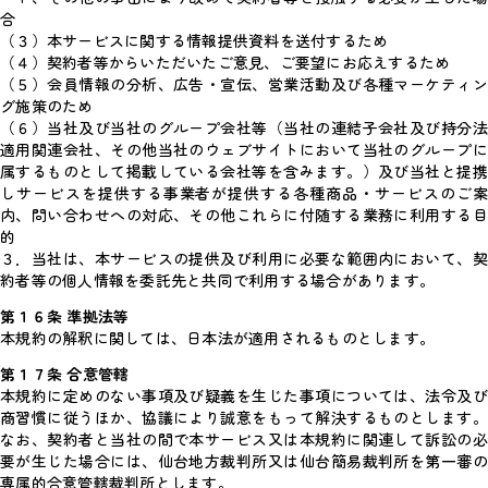
合
（３）本サービスに関する情報提供資料を送付するため
（４）契約者等からいただいたご意見、ご要望にお応えするため
（５）会員情報の分析、広告・宣伝、営業活動及び各種マーケティン
グ施策のため
（６）当社及び当社のグループ会社等（当社の連結子会社及び持分法
適用関連会社、その他当社のウェブサイトにおいて当社のグループに
属するものとして掲載している会社等を含みます。）及び当社と提携
しサービスを提供する事業者が提供する各種商品・サービスのご案
内、問い合わせへの対応、その他これらに付随する業務に利用する目
的
３．当社は、本サービスの提供及び利用に必要な範囲内において、契
約者等の個人情報を委託先と共同で利用する場合があります。
第１６条 準拠法等
本規約の解釈に関しては、日本法が適用されるものとします。
第１７条 合意管轄
本規約に定めのない事項及び疑義を生じた事項については、法令及び
商習慣に従うほか、協議により誠意をもって解決するものとします。
なお、契約者と当社の間で本サービス又は本規約に関連して訴訟の必
要が生じた場合には、仙台地方裁判所又は仙台簡易裁判所を第一審の
専属的合意管轄裁判所とします。