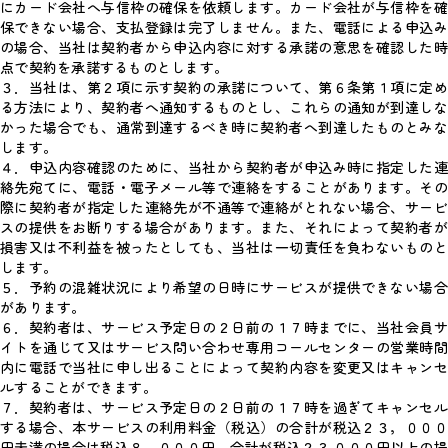
にカード会社へ与信枠の確保を依頼します。カード会社が与信枠を確
保できない場合、支払登録は完了しません。また、電話による申込み
の場合、当社は契約者から申込内容に対する承諾の意思を確認した時
点で契約を承諾するものとします。
３．当社は、第２項に示す契約の承諾について、第６条第１項に定め
る方法により、契約者へ通知するものとし、これらの通知が到達しな
かった場合でも、通常到達するべき時に契約者へ到達したものとみな
します。
４．申込内容確認のために、当社から契約者が申込み時に指定した連
絡先宛てに、電話・電子メール等で連絡をすることがあります。その
際に契約者が指定した連絡先が不通等で連絡がとれない場合、サービ
スの提供をお断りする場合があります。また、それによって契約者が
損害又は不利益を被ったとしても、当社は一切責任を負わないものと
します。
５．予約の混雑状況により希望の日時にサービスが提供できない場合
があります。
６．契約者は、サービス予定日の２日前の１７時までに、当社会員サ
イトを通じて又はサービス問い合わせ専用コールセンターの営業時間
内に電話で当社に申し出ることによって契約内容を変更又はキャンセ
ルすることができます。
７．契約者は、サービス予定日の２日前の１７時を過ぎてキャンセル
する場合、本サービスの利用料金（税込）の合計が税込２３，０００