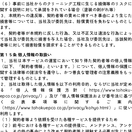
（６）事前に当社からのクリーニング工程に生じる損傷等のリスクに
関する説明に対して承諾をされている場合（塗装の剥がれ等）
３．本規約への違反等、契約者等の責めに帰すべき事由により生じた
損害等については、当社及び委託先は、賠償責任を負わないものとし
ます。
４．契約者等が本規約に反した行為、又は不正又は違法な行為によっ
て当社及び委託先に損害を与えた場合、当社及び委託先は、当該契約
者等に対して損害賠償を請求することができるものとします。
第１５条 個人情報の取扱い
１．当社は本サービスの運営において知り得た契約者等の個人情報
（以下、「契約者情報」といいます。）について、個人情報の保護に
関する法律等の諸法令を遵守し、かつ善良な管理者の注意義務をもっ
て管理するものとします。
２．当社は取得した個人情報を以下の利用目的、ならびに当社が定め
る「個人情報保護方針（https://www.tohoku-
epco.co.jp/privacy/）」及び「個人情報保護法および番号法に基づ
く公表事項等に関するご案内
（https://www.tohokuepco.co.jp/privacy/kohyo.html）」に従い
利用します。
（１）契約者等より依頼を受けた各種サービスを提供するため
（２）前号における各種サービスの提供後に、メンテナンス、アンケ
ート、その他の事由により改めて契約者等と接触する必要が生じた場