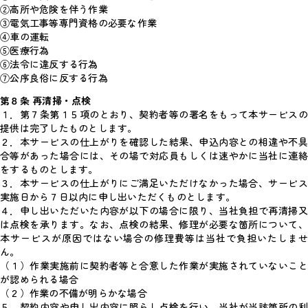
②高所や危険を伴う作業
③電気工事等専門資格の必要な作業
④車の運転
⑤医療行為
⑥法令に違反する行為
⑦公序良俗に反する行為
第８条 再清掃・点検
１．第７条第１５項のとおり、契約者等の署名をもって本サービスの
提供は完了したものとします。
２．本サービスの仕上がりを確認した結果、申込内容との相違や不具
合等があった場合には、その場で対応員もしくは速やかに当社に連絡
をするものとします。
３．本サービスの仕上がりにご満足いただけなかった場合、サービス
実施日から７日以内に申し出いただくものとします。
４．申し出いただいた内容が以下の場合に限り、当社負担で再清掃又
は点検を承ります。なお、点検の結果、修理が必要な箇所について、
本サービスが原因ではない場合の修理費等は当社で負担いたしませ
ん。
（１）作業実施前に契約者等と合意した作業が実施されていないこと
が認められる場合
（２）作業の不備が明らかな場合
５．契約内容や申し出内容に照らし点検を行い、当社が当該箇所の利