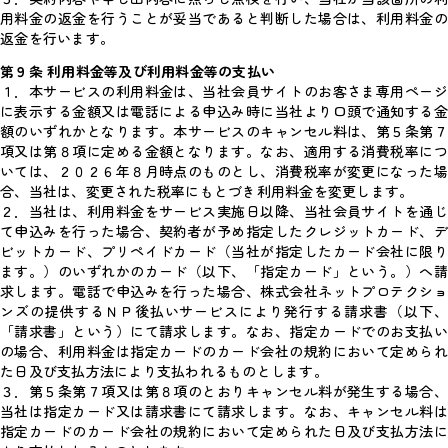
用料金の返金を行うことが妥当であると判断した場合は、利用料金の
返金を行います。
第９条 利用料金等及び利用料金等の支払い
１．本サービスの利用料金は、当社会員サイトのお客さま専用ページ
に表示する金額又は電話による申込み時に当社より口頭で通知する金
額のいずれかとなります。本サービスのキャンセル料は、第５条第７
項又は第８項に定める金額となります。なお、適用する消費税率につ
いては、２０２６年８月時点のものとし、消費税率が変更になった場
合、当社は、変更された税率にもとづき利用料金を変更します。
２．当社は、利用料金をサービス実施日以降、当社会員サイトを通じ
て申込みを行った場合、契約者が予め指定したクレジットカード、デ
ビットカード、プリペイドカード（当社が指定したカード会社に限り
ます。）のいずれかのカード（以下、「指定カード」という。）へ請
求します。電話で申込みを行った場合、株式会社ネットプロテクショ
ンズの提供するＮＰ後払いサービスにより発行する請求書（以下、
「請求書」という）にて請求します。なお、指定カードでのお支払い
の場合、利用料金は指定カードのカード会社の規約において定められ
た日及び支払方法により支払われるものとします。
３．第５条第７項又は第８項のとおりキャンセル料が発生する場合、
当社は指定カード又は請求書にて請求します。なお、キャンセル料は
指定カードのカード会社の規約において定められた日及び支払方法に