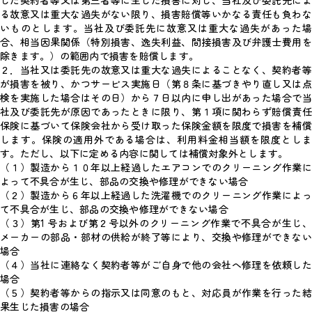
した契約者等又は第三者等に生じた損害に対し、当社及び委託先によ
る故意又は重大な過失がない限り、損害賠償等いかなる責任も負わな
いものとします。当社及び委託先に故意又は重大な過失があった場
合、相当因果関係（特別損害、逸失利益、間接損害及び弁護士費用を
除きます。）の範囲内で損害を賠償します。
２．当社又は委託先の故意又は重大な過失によることなく、契約者等
が損害を被り、かつサービス実施日（第８条に基づきやり直し又は点
検を実施した場合はその日）から７日以内に申し出があった場合で当
社及び委託先が原因であったときに限り、第１項に関わらず賠償責任
保険に基づいて保険会社から受け取った保険金額を限度で損害を補償
します。保険の適用外である場合は、利用料金相当額を限度としま
す。ただし、以下に定める内容に関しては補償対象外とします。
（１）製造から１０年以上経過したエアコンでのクリーニング作業に
よって不具合が生じ、部品の交換や修理ができない場合
（２）製造から６年以上経過した洗濯機でのクリーニング作業によっ
て不具合が生じ、部品の交換や修理ができない場合
（３）第1 号および第２号以外のクリーニング作業で不具合が生じ、
メーカーの部品・部材の供給が終了等により、交換や修理ができない
場合
（４）当社に連絡なく契約者等がご自身で他の会社へ修理を依頼した
場合
（５）契約者等からの指示又は同意のもと、対応員が作業を行った結
果生じた損害の場合