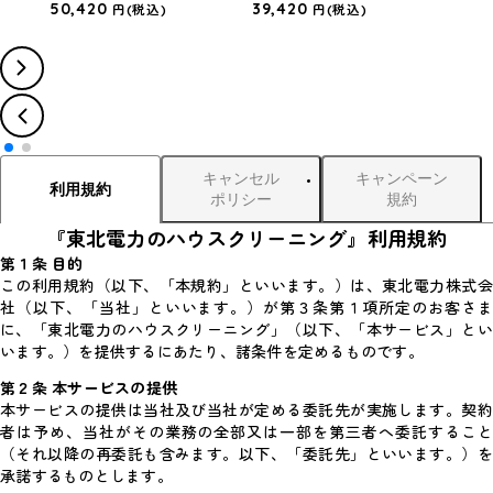
50,420
39,420
45,
円
(税込)
円
(税込)
キャンセル
キャンペーン
利用規約
ポリシー
規約
『東北電力のハウスクリーニング』利用規約
第１条 目的
この利用規約（以下、「本規約」といいます。）は、東北電力株式会
社（以下、「当社」といいます。）が第３条第１項所定のお客さま
に、「東北電力のハウスクリーニング」（以下、「本サービス」とい
います。）を提供するにあたり、諸条件を定めるものです。
第２条 本サービスの提供
本サービスの提供は当社及び当社が定める委託先が実施します。契約
者は予め、当社がその業務の全部又は一部を第三者へ委託すること
（それ以降の再委託も含みます。以下、「委託先」といいます。）を
承諾するものとします。