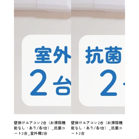
壁掛けエアコン2台（お掃除機
壁掛けエアコン2台（お掃除機
壁掛
能なし・あり/各1台）_抗菌コ
能なし・あり/各1台）_抗菌コ
能なし
ート2台_室外機2台
ート2台
台