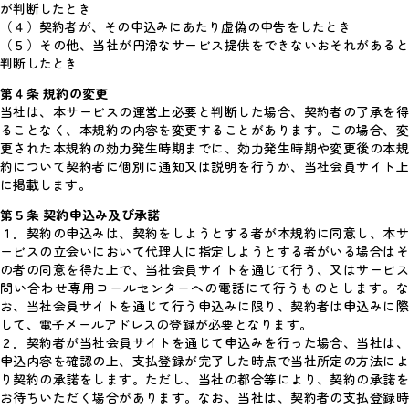
が判断したとき
（４）契約者が、その申込みにあたり虚偽の申告をしたとき
（５）その他、当社が円滑なサービス提供をできないおそれがあると
判断したとき
第４条 規約の変更
当社は、本サービスの運営上必要と判断した場合、契約者の了承を得
ることなく、本規約の内容を変更することがあります。この場合、変
更された本規約の効力発生時期までに、効力発生時期や変更後の本規
約について契約者に個別に通知又は説明を行うか、当社会員サイト上
に掲載します。
第５条 契約申込み及び承諾
１．契約の申込みは、契約をしようとする者が本規約に同意し、本サ
ービスの立会いにおいて代理人に指定しようとする者がいる場合はそ
の者の同意を得た上で、当社会員サイトを通じて行う、又はサービス
問い合わせ専用コールセンターへの電話にて行うものとします。な
お、当社会員サイトを通じて行う申込みに限り、契約者は申込みに際
して、電子メールアドレスの登録が必要となります。
２．契約者が当社会員サイトを通じて申込みを行った場合、当社は、
申込内容を確認の上、支払登録が完了した時点で当社所定の方法によ
り契約の承諾をします。ただし、当社の都合等により、契約の承諾を
お待ちいただく場合があります。なお、当社は、契約者の支払登録時