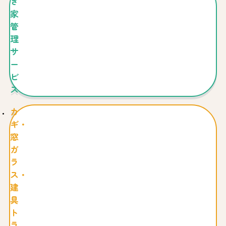
き
家
管
理
サ
ー
ビ
ス
カ
ギ・
窓
ガ
ラ
ス・
建
具
ト
ラ