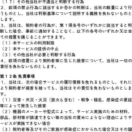
（１７）その他当社が不適当と判断する行為
２．前項の禁止行為に該当するか否かの判断は、当社の裁量により行
うものとし、当社は判断基準について説明する義務を負わないものと
します。
３．当社は、契約者の行為が、第１項各号のいずれかに該当すると判
断した場合、事前に通知することなく、以下の各号のいずれか又は全
ての措置を講じることができます。
（１）本サービスの利用制限
（２）本サービスの提供の中止
（３）その他当社が必要と判断する行為
４．前項の措置により契約者等に生じた損害について、当社は一切の
責任を負わないものとします。
第１２条 免責事項
１．当社は、次の場合サービスの履行債務を免れるものとし、それに
より契約者が損害を被っても、当社はその責任を負わないものとしま
す。
（１）災害・天災・火災（放火も含む）・戦争・騒乱、感染症の蔓延
等によって発生した損害
（２）機器のメーカーや型式によって、サービス実施のための材料、
部品、部材等が調達できない等の当社の責めによらない理由によりサ
ービスが実施できない場合
（３）契約者等及びそのご家族が感染症にかかられた場合又はその疑