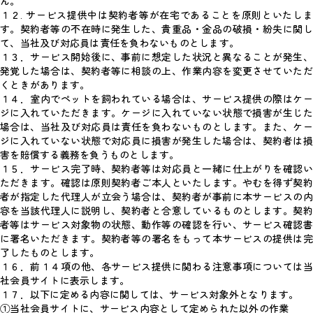
ん。
１２. サービス提供中は契約者等が在宅であることを原則といたしま
す。契約者等の不在時に発生した、貴重品・金品の破損・紛失に関し
て、当社及び対応員は責任を負わないものとします。
１３．サービス開始後に、事前に想定した状況と異なることが発生、
発覚した場合は、契約者等に相談の上、作業内容を変更させていただ
くときがあります。
１４．室内でペットを飼われている場合は、サービス提供の際はケー
ジに入れていただきます。ケージに入れていない状態で損害が生じた
場合は、当社及び対応員は責任を負わないものとします。また、ケー
ジに入れていない状態で対応員に損害が発生した場合は、契約者は損
害を賠償する義務を負うものとします。
１５．サービス完了時、契約者等は対応員と一緒に仕上がりを確認い
ただきます。確認は原則契約者ご本人といたします。やむを得ず契約
者が指定した代理人が立会う場合は、契約者が事前に本サービスの内
容を当該代理人に説明し、契約者と合意しているものとします。契約
者等はサービス対象物の状態、動作等の確認を行い、サービス確認書
に署名いただきます。契約者等の署名をもって本サービスの提供は完
了したものとします。
１６．前１４項の他、各サービス提供に関わる注意事項については当
社会員サイトに表示します。
１７．以下に定める内容に関しては、サービス対象外となります。
①当社会員サイトに、サービス内容として定められた以外の作業