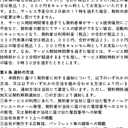
円未満の場合は税込８，０００円、合計が税込２３,０００円以上の場
合は税込１３，０００円をキャンセル料としてお支払いいただきま
す。また、サービス予定日の２日前の１７時を過ぎた場合、契約内容
の変更は申し受けできません。
８．サービス開始時間帯を過ぎても契約者等がサービス提供場所にご
不在など、契約者の都合にてサービスの提供ができない場合、自動的
にキャンセルとなり、契約者は利用料金（税込）の合計が税込２３，
０００円未満の場合は税込８，０００円、合計が税込２３，０００円
以上の場合は税込１３，０００円をキャンセル料としてお支払いいた
だきます。なお、サービス開始時間帯を過ぎた場合とは、サービス開
始時刻から３０分間が経過するまでを指し、サービス開始時刻が９時
の場合、９時３０分を過ぎたときとします。
第６条 通知の方法
１．本規約に基づく契約者に対する通知について、以下のいずれかの
方法、又は以下のいずれかの方法を組み合わせる方法により行いま
す。なお、通知方法は当社にて選定し行います。ただし、契約開始通
知又は契約解除通知は、①の方法により通知します。
①本サービスの利用にあたり、契約者が当社に届け出た電子メールア
ドレスへのメール発信、契約者が当社に届け出た電話番号へのＳＭＳ
の発信、又は契約者が当社に届け出た電話番号への架電
②当社会員サイト上への掲載
③当社が発行する広報誌、パンフレット等の媒体への掲載