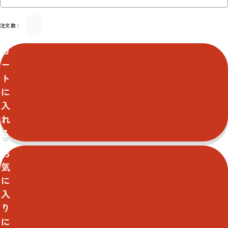
注文数：
カ
ー
ト
に
入
れ
る
お
気
に
入
り
に