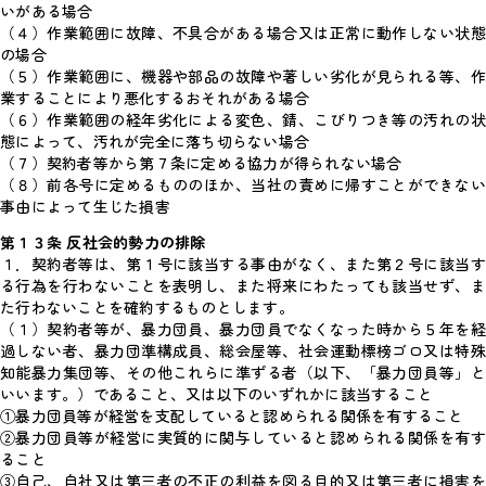
いがある場合
（４）作業範囲に故障、不具合がある場合又は正常に動作しない状態
の場合
（５）作業範囲に、機器や部品の故障や著しい劣化が見られる等、作
業することにより悪化するおそれがある場合
（６）作業範囲の経年劣化による変色、錆、こびりつき等の汚れの状
態によって、汚れが完全に落ち切らない場合
（７）契約者等から第７条に定める協力が得られない場合
（８）前各号に定めるもののほか、当社の責めに帰すことができない
事由によって生じた損害
第１３条 反社会的勢力の排除
１．契約者等は、第１号に該当する事由がなく、また第２号に該当す
る行為を行わないことを表明し、また将来にわたっても該当せず、ま
た行わないことを確約するものとします。
（１）契約者等が、暴力団員、暴力団員でなくなった時から５年を経
過しない者、暴力団準構成員、総会屋等、社会運動標榜ゴロ又は特殊
知能暴力集団等、その他これらに準ずる者（以下、「暴力団員等」と
いいます。）であること、又は以下のいずれかに該当すること
①暴力団員等が経営を支配していると認められる関係を有すること
②暴力団員等が経営に実質的に関与していると認められる関係を有す
ること
③自己、自社又は第三者の不正の利益を図る目的又は第三者に損害を