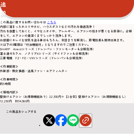
追
加
この商品に関するお問い合わせは
こちら
内部に溜まったホコリやカビ、ハウスダストなどの汚れを徹底洗浄！
汚れを放置しておくと、イヤなニオイや、アレルギー、エアコンの効きが悪くなる原因に。分解
をして、エアコンの奥深くまでしっかり洗浄します。
お部屋にキレイな空気を送る事はもちろん、目詰まりを解消し、節電効果も期待出来ます。
※以下の3種類は「付加機能付」となりますのでご注意ください。
SHARP Airestシリーズ（ドレンパン・ファンモーターも分解洗浄）
富士通ゼネラル ノクリアXシリーズ（サイドファンも分解洗浄）
三菱電機 FZ・FD・VXVシリーズ（ドレンパンも分解洗浄）
≪作業範囲≫
外装部・熱交換器・送風ファン・エアフィルター
≪作業時間≫
約5時間
≪価格内訳≫
壁掛けエアコン（お掃除機能あり）22,330円＋【2台目】壁掛けエアコン（お掃除機能なし）
12,250円 計34,580円
この商品をシェアする