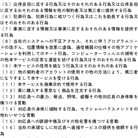
（５）公序良俗に反する行為又はそのおそれのある行為又は公序良俗
に反するおそれのある情報を他の契約者又は第三者に提供する行為
（６）犯罪行為、犯罪行為に結びつく行為又はこれを助長する行為又
はそのおそれのある行為
（７）事実に反する情報又は事実に反するおそれのある情報を提供す
る行為
（８）当社のシステムへの不正アクセス、それに伴うプログラムコー
ドの改ざん、位置情報を故意に虚偽、通信機器の仕様その他アプリケ
ーションを利用してのチート行為、コンピューターウィルスの頒布そ
の他本サービスの正常な運営を妨げる行為又はそのおそれのある行為
（９）本サービスの信用を損なう行為又はそのおそれのある行為
（１０）他の契約者のアカウントの使用その他の方法により、第三者
になりすまして本サービスを受ける行為
（１１）本サービスを商業目的で使用する行為
（１２）真に購入する意思なく商品を注文する行為
（１３）対応員への暴力、脅迫、恫喝、威嚇その他対応員の身体等を
傷つける言動
（１４）対応員の身体に接触する行為、セクシャルハラスメントその
他わいせつな言動
（１５）対応員への誹謗中傷及びその他名誉を傷つける言動
（１６）当社の承諾なしに対応員へ直接サービスの提供を依頼する行
為