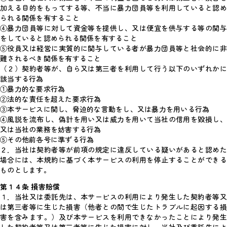
加える目的をもってする等、不当に暴力団員等を利用していると認め
られる関係を有すること
④暴力団員等に対して資金等を提供し、又は便宜を供与する等の関与
をしていると認められる関係を有すること
⑤役員又は経営に実質的に関与している者が暴力団員等と社会的に非
難されるべき関係を有すること
（２）契約者等が、自ら又は第三者を利用して行う以下のいずれかに
該当する行為
①暴力的な要求行為
②法的な責任を超えた要求行為
③本サービスに関し、脅迫的な言動をし、又は暴力を用いる行為
④風説を流布し、偽計を用い又は威力を用いて当社の信用を毀損し、
又は当社の業務を妨害する行為
⑤その他前各号に準ずる行為
２．当社は契約者等が前項の規定に違反している疑いがあると認めた
場合には、本規約に基づく本サービスの利用を停止することができる
ものとします。
第１４条 損害賠償
１．当社又は委託先は、本サービスの利用により発生した契約者等又
は第三者等に生じた損害（他者との間で生じたトラブルに起因する損
害を含みます。）及び本サービスを利用できなかったことにより発生