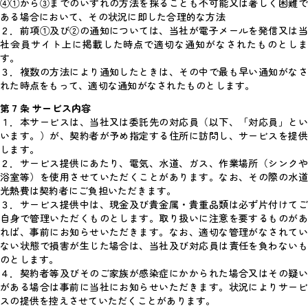
④①から③までのいずれの方法を採ることも不可能又は著しく困難で
ある場合において、その状況に即した合理的な方法
２．前項①及び②の通知については、当社が電子メールを発信又は当
社会員サイト上に掲載した時点で適切な通知がなされたものとしま
す。
３．複数の方法により通知したときは、その中で最も早い通知がなさ
れた時点をもって、適切な通知がなされたものとします。
第７条 サービス内容
１．本サービスは、当社又は委託先の対応員（以下、「対応員」とい
います。）が、契約者が予め指定する住所に訪問し、サービスを提供
します。
２．サービス提供にあたり、電気、水道、ガス、作業場所（シンクや
浴室等）を使用させていただくことがあります。なお、その際の水道
光熱費は契約者にご負担いただきます。
３．サービス提供中は、現金及び貴金属・貴重品類は必ず片付けてご
自身で管理いただくものとします。取り扱いに注意を要するものがあ
れば、事前にお知らせいただきます。なお、適切な管理がなされてい
ない状態で損害が生じた場合は、当社及び対応員は責任を負わないも
のとします。
４．契約者等及びそのご家族が感染症にかかられた場合又はその疑い
がある場合は事前に当社にお知らせいただきます。状況によりサービ
スの提供を控えさせていただくことがあります。