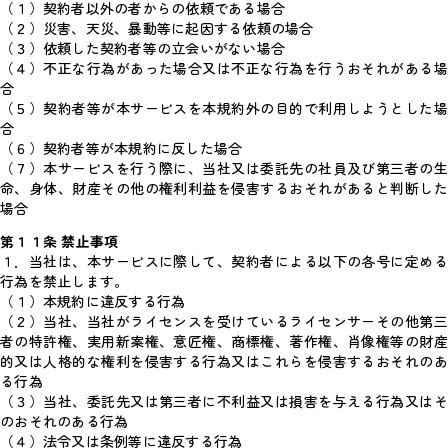
（１）契約者以外の者からの依頼である場合
（２）災害、天災、暴動等に起因する依頼の場合
（３）依頼した契約者等の立会いがない場合
（４）不正な行為があった場合又は不正な行為を行うおそれがある場
合
（５）契約者等が本サービスを本規約外の目的で利用しようとした場
合
（６）契約者等が本規約に反した場合
（７）本サービスを行う際に、当社又は委託先の社員及び第三者の生
命、身体、財産その他の権利利益を侵害するおそれがあると判断した
場合
第１１条 禁止事項
１．当社は、本サービスに際して、契約者による以下の各号に定める
行為を禁止します。
（１）本規約に違反する行為
（２）当社、当社がライセンスを受けているライセンサーその他第三
者の特許権、実用新案権、意匠権、商標権、著作権、肖像権等の財産
的又は人格的な権利を侵害する行為又はこれらを侵害するおそれのあ
る行為
（３）当社、委託先又は第三者に不利益又は損害を与える行為又はそ
のおそれのある行為
（４）法令又は条例等に違反する行為