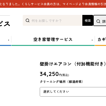
能となりました。くらしサービス会員の方は、マイページより会員情報の引
検索
詳
空き家管理サービス
カギ
壁掛けエアコン（付加機能付き）
34,250
円
(税込)
クリーニング場所（都道府県）