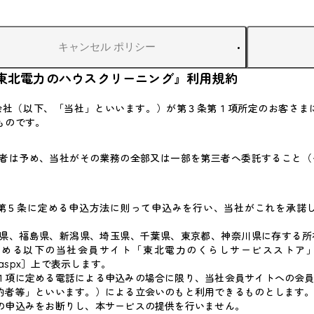
キャンセル
ポリシー
東北電力のハウスクリーニング』利用規約
会社（以下、「当社」といいます。）が第３条第１項所定のお客さま
ものです。
者は予め、当社がその業務の全部又は一部を第三者へ委託すること（
第５条に定める申込方法に則って申込みを行い、当社がこれを承諾
県、福島県、新潟県、埼玉県、千葉県、東京都、神奈川県に存する所
定める以下の当社会員サイト「東北電力のくらしサービスストア
eaning.aspx］上で表示します。
１項に定める電話による申込みの場合に限り、当社会員サイトへの会
約者等」といいます。）による立会いのもと利用できるものとします
の申込みをお断りし、本サービスの提供を行いません。