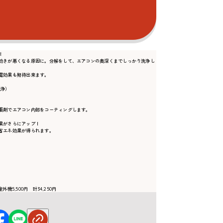
！
効きが悪くなる原因に。分解をして、エアコンの奥深くまでしっかり洗浄し
電効果も期待出来ます。
洗浄）
）
薬剤でエアコン内部をコーティングします。
果がさらにアップ！
省エネ効果が得られます。
機5,500円 計34,250円