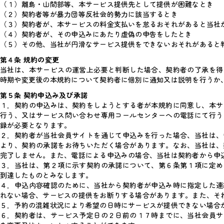
（１）離島・山間部等、本サービス提供先として提供が困難なとき
（２）契約者等が暴力団等反社会的勢力に該当するとき
（３）契約者が、本サービスの料金支払いを怠るおそれがあると当社
（４）契約者が、その申込みにあたり虚偽の申告をしたとき
（５）その他、当社が円滑なサービス提供をできないおそれがあると
第４条 規約の変更
当社は、本サービスの運営上必要と判断した場合、契約者の了承を得
時期や変更後の本規約について契約者に個別に通知又は説明を行うか
第５条 契約申込み及び承諾
１．契約の申込みは、契約をしようとする者が本規約に同意し、本サ
行う、又はサービス問い合わせ専用コールセンターへの電話にて行う
録が必要となります。
２．契約者が当社会員サイトを通じて申込みを行った場合、当社は、
より、契約の承諾をお待ちいただく場合があります。なお、当社は、
完了しません。また、電話による申込みの場合、当社は契約者から申
３．当社は、第２項に示す契約の承諾について、第６条第１項に定め
到達したものとみなします。
４．申込内容確認のために、当社から契約者が申込み時に指定した連
れない場合、サービスの提供をお断りする場合があります。また、そ
５．予約の混雑状況により希望の日時にサービスが提供できない場合
６．契約者は、サービス予定日の２日前の１７時までに、当社会員サ