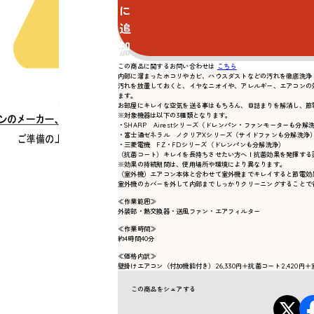
に
追
加
この商品に関するお問い合わせは
こちら
内部に溜まったホコリやカビ、ハウスダストなどの汚れを徹底洗浄
汚れを放置しておくと、イヤなニオイや、アレルギー、エアコンの
ます。
お部屋にキレイな空気を送る事はもちろん、目詰まりを解消し、節
※対象機器は以下の3種類となります。
・SHARP Airestシリーズ（ドレンパン・ファンモーターも分解
・富士通ゼネラル ノクリアXシリーズ（サイドファンも分解洗浄
・三菱電機 FZ・FDシリーズ（ドレンパンも分解洗浄）
（抗菌コート）キレイを長持ちさせたい方へ！抗菌効果を発揮する
※効果の持続期間は、使用場所や環境により異なります。
（室外機）エアコン本体と合わせて室外機までキレイすると節電効
室外機のカバーを外して内部までしっかりクリーニングすることで
≪作業範囲≫
外装部・熱交換器・送風ファン・エアフィルター
≪作業時間≫
約4時間40分
≪価格内訳≫
壁掛けエアコン（付加機能付き）26,330円＋抗菌コート2,420円＋室外
この商品をシェアする