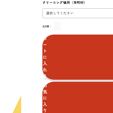
クリーニング場所（市町村）
注文数：
カ
ー
ト
に
入
れ
る
お
気
に
入
り