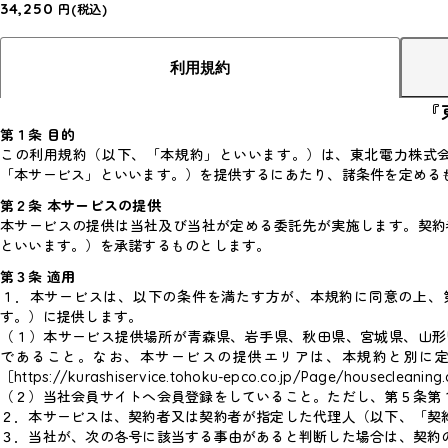
34,250
円
(税込)
利用規約
『
第１条 目的
この利用規約（以下、「本規約」といいます。）は、東北電力株式
「本サービス」といいます。）を提供するにあたり、諸条件を定める
第２条 本サービスの提供
本サービスの提供は当社及び当社が定める委託先が実施します。契約
といいます。）を承諾するものとします。
第３条 適用
１．
本サービスは、以下の条件を満たす方が、本規約に同意の上、
す。）に提供します。
（１）本サービス提供場所が青森県、岩手県、秋田県、宮城県、山形
であること。なお、本サービスの提供エリアは、本規約と別に
［https://kurashiservice.tohoku-epco.co.jp/Page/housecl
（２）当社会員サイトへ会員登録をしていること。ただし、第５条第
２．本サービスは、契約者又は契約者が指定した代理人（以下、「契
３．当社が、次の各号に該当する事由があると判断した場合は、契約