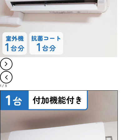
1
/
3