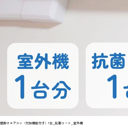
壁掛けエアコン（付加機能付き）1台_抗菌コート_室外機