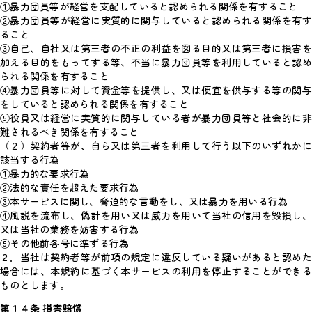
①暴力団員等が経営を支配していると認められる関係を有すること
②暴力団員等が経営に実質的に関与していると認められる関係を有す
ること
③自己、自社又は第三者の不正の利益を図る目的又は第三者に損害を
加える目的をもってする等、不当に暴力団員等を利用していると認め
られる関係を有すること
④暴力団員等に対して資金等を提供し、又は便宜を供与する等の関与
をしていると認められる関係を有すること
⑤役員又は経営に実質的に関与している者が暴力団員等と社会的に非
難されるべき関係を有すること
（２）契約者等が、自ら又は第三者を利用して行う以下のいずれかに
該当する行為
①暴力的な要求行為
②法的な責任を超えた要求行為
③本サービスに関し、脅迫的な言動をし、又は暴力を用いる行為
④風説を流布し、偽計を用い又は威力を用いて当社の信用を毀損し、
又は当社の業務を妨害する行為
⑤その他前各号に準ずる行為
２．当社は契約者等が前項の規定に違反している疑いがあると認めた
場合には、本規約に基づく本サービスの利用を停止することができる
ものとします。
第１４条 損害賠償