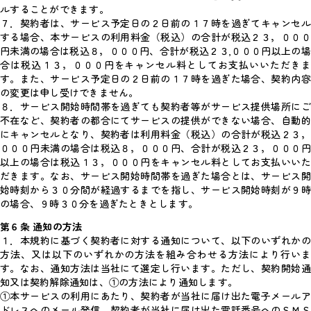
ルすることができます。
７．契約者は、サービス予定日の２日前の１７時を過ぎてキャンセル
する場合、本サービスの利用料金（税込）の合計が税込２３，０００
円未満の場合は税込８，０００円、合計が税込２３,０００円以上の場
合は税込１３，０００円をキャンセル料としてお支払いいただきま
す。また、サービス予定日の２日前の１７時を過ぎた場合、契約内容
の変更は申し受けできません。
８．サービス開始時間帯を過ぎても契約者等がサービス提供場所にご
不在など、契約者の都合にてサービスの提供ができない場合、自動的
にキャンセルとなり、契約者は利用料金（税込）の合計が税込２３，
０００円未満の場合は税込８，０００円、合計が税込２３，０００円
以上の場合は税込１３，０００円をキャンセル料としてお支払いいた
だきます。なお、サービス開始時間帯を過ぎた場合とは、サービス開
始時刻から３０分間が経過するまでを指し、サービス開始時刻が９時
の場合、９時３０分を過ぎたときとします。
第６条 通知の方法
１．本規約に基づく契約者に対する通知について、以下のいずれかの
方法、又は以下のいずれかの方法を組み合わせる方法により行いま
す。なお、通知方法は当社にて選定し行います。ただし、契約開始通
知又は契約解除通知は、①の方法により通知します。
①本サービスの利用にあたり、契約者が当社に届け出た電子メールア
ドレスへのメール発信、契約者が当社に届け出た電話番号へのＳＭＳ