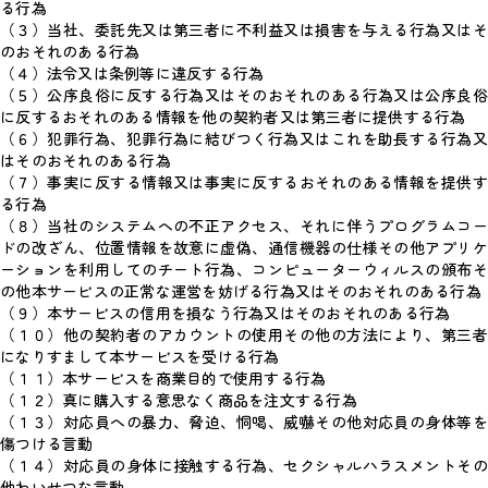
る行為
（３）当社、委託先又は第三者に不利益又は損害を与える行為又はそ
のおそれのある行為
（４）法令又は条例等に違反する行為
（５）公序良俗に反する行為又はそのおそれのある行為又は公序良俗
に反するおそれのある情報を他の契約者又は第三者に提供する行為
（６）犯罪行為、犯罪行為に結びつく行為又はこれを助長する行為又
はそのおそれのある行為
（７）事実に反する情報又は事実に反するおそれのある情報を提供す
る行為
（８）当社のシステムへの不正アクセス、それに伴うプログラムコー
ドの改ざん、位置情報を故意に虚偽、通信機器の仕様その他アプリケ
ーションを利用してのチート行為、コンピューターウィルスの頒布そ
の他本サービスの正常な運営を妨げる行為又はそのおそれのある行為
（９）本サービスの信用を損なう行為又はそのおそれのある行為
（１０）他の契約者のアカウントの使用その他の方法により、第三者
になりすまして本サービスを受ける行為
（１１）本サービスを商業目的で使用する行為
（１２）真に購入する意思なく商品を注文する行為
（１３）対応員への暴力、脅迫、恫喝、威嚇その他対応員の身体等を
傷つける言動
（１４）対応員の身体に接触する行為、セクシャルハラスメントその