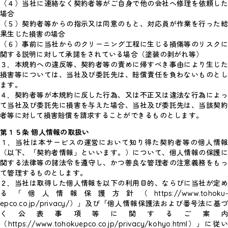
（４）当社に連絡なく契約者等がご自身で他の会社へ修理を依頼した
場合
（５）契約者等からの指示又は同意のもと、対応員が作業を行った結
果生じた損害の場合
（６）事前に当社からのクリーニング工程に生じる損傷等のリスクに
関する説明に対して承諾をされている場合（塗装の剥がれ等）
３．本規約への違反等、契約者等の責めに帰すべき事由により生じた
損害等については、当社及び委託先は、賠償責任を負わないものとし
ます。
４．契約者等が本規約に反した行為、又は不正又は違法な行為によっ
て当社及び委託先に損害を与えた場合、当社及び委託先は、当該契約
者等に対して損害賠償を請求することができるものとします。
第１５条 個人情報の取扱い
１．当社は本サービスの運営において知り得た契約者等の個人情報
（以下、「契約者情報」といいます。）について、個人情報の保護に
関する法律等の諸法令を遵守し、かつ善良な管理者の注意義務をもっ
て管理するものとします。
２．当社は取得した個人情報を以下の利用目的、ならびに当社が定め
る「個人情報保護方針（https://www.tohoku-
epco.co.jp/privacy/）」及び「個人情報保護法および番号法に基づ
く公表事項等に関するご案内
（https://www.tohokuepco.co.jp/privacy/kohyo.html）」に従い