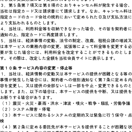
３．第５条第７項又は第８項のとおりキャンセル料が発生する場合、
当社は指定カード又は請求書にて請求します。なお、キャンセル料は
指定カードのカード会社の規約において定められた日及び支払方法に
より支払われるものとします。
４．当社は、利用料金等を収納できなかった場合、その旨を契約者に
通知の上、指定カードに再度請求します。
５．当社は、経済事情の変動、法令の制定、改廃、租税公課の増減又
は本サービスの業務内容の変更、拡張等によって料金等を変更する必
要が生じた場合には、利用料金を改定することができるものとしま
す。その際は、改定した金額を当社会員サイトに表示します。
第１０条 サービス内容の変更・停止等
１．当社は、経済情勢の変動又は本サービスの提供が困難となる等の
事情が発生した場合には、契約者への個別通知なく第７条に定める内
容を変更し、又は提供の全部ないしは一部を中止・変更できるものと
します。また、以下の場合は、本サービスの提供を中断、又は提供を
お断りする場合があります。
（１）震災・火災・豪雨・洪水・津波・噴火・戦争・騒乱・労働争議
（２）システム障害・停電
（３）本サービスに関わるシステムの定期的又は緊急に行う保守・点
検
（４）第２条に定める委託先が本サービスを提供することが困難な状