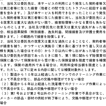
１．当社又は委託先は、本サービスの利用により発生した契約者等又
は第三者等に生じた損害（他者との間で生じたトラブルに起因する損
害を含みます。）及び本サービスを利用できなかったことにより発生
した契約者等又は第三者等に生じた損害に対し、当社及び委託先によ
る故意又は重大な過失がない限り、損害賠償等いかなる責任も負わな
いものとします。当社及び委託先に故意又は重大な過失があった場
合、相当因果関係（特別損害、逸失利益、間接損害及び弁護士費用を
除きます。）の範囲内で損害を賠償します。
２．当社又は委託先の故意又は重大な過失によることなく、契約者等
が損害を被り、かつサービス実施日（第８条に基づきやり直し又は点
検を実施した場合はその日）から７日以内に申し出があった場合で当
社及び委託先が原因であったときに限り、第１項に関わらず賠償責任
保険に基づいて保険会社から受け取った保険金額を限度で損害を補償
します。保険の適用外である場合は、利用料金相当額を限度としま
す。ただし、以下に定める内容に関しては補償対象外とします。
（１）製造から１０年以上経過したエアコンでのクリーニング作業に
よって不具合が生じ、部品の交換や修理ができない場合
（２）製造から６年以上経過した洗濯機でのクリーニング作業によっ
て不具合が生じ、部品の交換や修理ができない場合
（３）第1 号および第２号以外のクリーニング作業で不具合が生じ、
メーカーの部品・部材の供給が終了等により、交換や修理ができない
場合