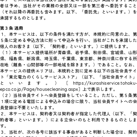
者は予め、当社がその業務の全部又は一部を第三者へ委託すること
（それ以降の再委託も含みます。以下、「委託先」といいます。）を
承諾するものとします。
第３条 適用
１．
本サービスは、以下の条件を満たす方が、本規約に同意の上、
５条に定める申込方法に則って申込みを行い、当社がこれを承諾した
個人のお客さま（以下、「契約者」といいます。）に提供します。
（１）本サービス提供場所が青森県、岩手県、秋田県、宮城県、山形
県、福島県、新潟県、埼玉県、千葉県、東京都、神奈川県に存する所
在地（離島・山間部等の一部地域を除きます。）であること。なお、
本サービスの提供エリアは、本規約と別に定める以下の当社会員サイ
ト「東北電力のくらしサービスストア」（以下、「当社会員サイト」
といいます。）［https://kurashiservice.tohoku-
epco.co.jp/Page/housecleaning.aspx］上で表示します。
（２）当社会員サイトへ会員登録をしていること。ただし、第５条第
１項に定める電話による申込みの場合に限り、当社会員サイトへの会
員登録は不要といたします。
２．本サービスは、契約者又は契約者が指定した代理人（以下、「契
約者等」といいます。）による立会いのもと利用できるものとしま
す。
３．当社が、次の各号に該当する事由があると判断した場合は、契約