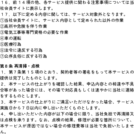
１６．前１４項の他、各サービス提供に関わる注意事項については当
社会員サイトに表示します。
１７．以下に定める内容に関しては、サービス対象外となります。
①当社会員サイトに、サービス内容として定められた以外の作業
②高所や危険を伴う作業
③電気工事等専門資格の必要な作業
④車の運転
⑤医療行為
⑥法令に違反する行為
⑦公序良俗に反する行為
第８条 再清掃・点検
１．第７条第１５項のとおり、契約者等の署名をもって本サービスの
提供は完了したものとします。
２．本サービスの仕上がりを確認した結果、申込内容との相違や不具
合等があった場合には、その場で対応員もしくは速やかに当社に連絡
をするものとします。
３．本サービスの仕上がりにご満足いただけなかった場合、サービス
実施日から７日以内に申し出いただくものとします。
４．申し出いただいた内容が以下の場合に限り、当社負担で再清掃又
は点検を承ります。なお、点検の結果、修理が必要な箇所について、
本サービスが原因ではない場合の修理費等は当社で負担いたしませ
ん。