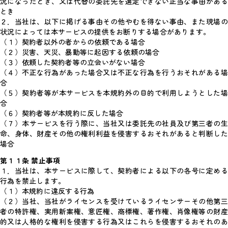
況になったとき、又は代替の委託先を選定できない正当な事由がある
とき
２．当社は、以下に掲げる事由その他やむを得ない事由、また現場の
状況によっては本サービスの提供をお断りする場合があります。
（１）契約者以外の者からの依頼である場合
（２）災害、天災、暴動等に起因する依頼の場合
（３）依頼した契約者等の立会いがない場合
（４）不正な行為があった場合又は不正な行為を行うおそれがある場
合
（５）契約者等が本サービスを本規約外の目的で利用しようとした場
合
（６）契約者等が本規約に反した場合
（７）本サービスを行う際に、当社又は委託先の社員及び第三者の生
命、身体、財産その他の権利利益を侵害するおそれがあると判断した
場合
第１１条 禁止事項
１．当社は、本サービスに際して、契約者による以下の各号に定める
行為を禁止します。
（１）本規約に違反する行為
（２）当社、当社がライセンスを受けているライセンサーその他第三
者の特許権、実用新案権、意匠権、商標権、著作権、肖像権等の財産
的又は人格的な権利を侵害する行為又はこれらを侵害するおそれのあ