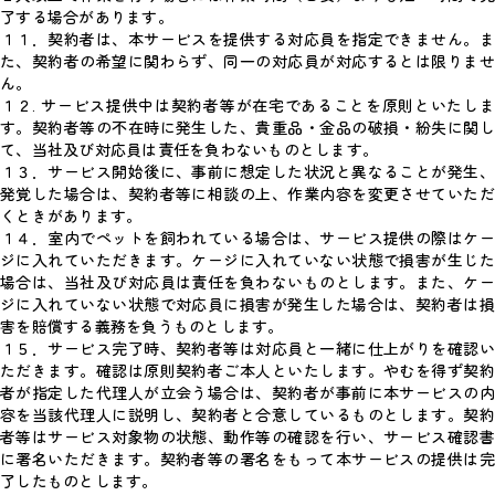
了する場合があります。
１１．契約者は、本サービスを提供する対応員を指定できません。ま
た、契約者の希望に関わらず、同一の対応員が対応するとは限りませ
ん。
１２. サービス提供中は契約者等が在宅であることを原則といたしま
す。契約者等の不在時に発生した、貴重品・金品の破損・紛失に関し
て、当社及び対応員は責任を負わないものとします。
１３．サービス開始後に、事前に想定した状況と異なることが発生、
発覚した場合は、契約者等に相談の上、作業内容を変更させていただ
くときがあります。
１４．室内でペットを飼われている場合は、サービス提供の際はケー
ジに入れていただきます。ケージに入れていない状態で損害が生じた
場合は、当社及び対応員は責任を負わないものとします。また、ケー
ジに入れていない状態で対応員に損害が発生した場合は、契約者は損
害を賠償する義務を負うものとします。
１５．サービス完了時、契約者等は対応員と一緒に仕上がりを確認い
ただきます。確認は原則契約者ご本人といたします。やむを得ず契約
者が指定した代理人が立会う場合は、契約者が事前に本サービスの内
容を当該代理人に説明し、契約者と合意しているものとします。契約
者等はサービス対象物の状態、動作等の確認を行い、サービス確認書
に署名いただきます。契約者等の署名をもって本サービスの提供は完
了したものとします。