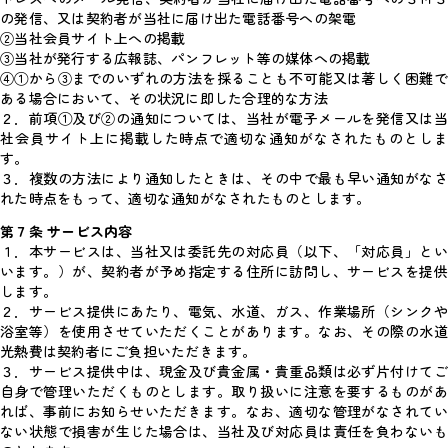
の発信、又は契約者が当社に届け出た電話番号への架電
②当社会員サイト上への掲載
③当社が発行する広報誌、パンフレット等の媒体への掲載
④①から③までのいずれの方法を採ることも不可能又は著しく困難で
ある場合において、その状況に即した合理的な方法
２．前項①及び②の通知については、当社が電子メールを発信又は当
社会員サイト上に掲載した時点で適切な通知がなされたものとしま
す。
３．複数の方法により通知したときは、その中で最も早い通知がなさ
れた時点をもって、適切な通知がなされたものとします。
第７条 サービス内容
１．本サービスは、当社又は委託先の対応員（以下、「対応員」とい
います。）が、契約者が予め指定する住所に訪問し、サービスを提供
します。
２．サービス提供にあたり、電気、水道、ガス、作業場所（シンクや
浴室等）を使用させていただくことがあります。なお、その際の水道
光熱費は契約者にご負担いただきます。
３．サービス提供中は、現金及び貴金属・貴重品類は必ず片付けてご
自身で管理いただくものとします。取り扱いに注意を要するものがあ
れば、事前にお知らせいただきます。なお、適切な管理がなされてい
ない状態で損害が生じた場合は、当社及び対応員は責任を負わないも