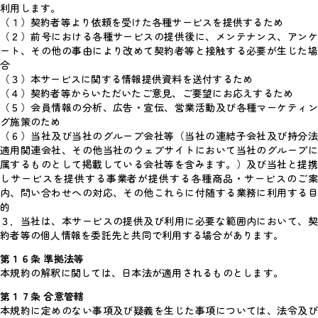
利用します。
（１）契約者等より依頼を受けた各種サービスを提供するため
（２）前号における各種サービスの提供後に、メンテナンス、アンケ
ート、その他の事由により改めて契約者等と接触する必要が生じた場
合
（３）本サービスに関する情報提供資料を送付するため
（４）契約者等からいただいたご意見、ご要望にお応えするため
（５）会員情報の分析、広告・宣伝、営業活動及び各種マーケティン
グ施策のため
（６）当社及び当社のグループ会社等（当社の連結子会社及び持分法
適用関連会社、その他当社のウェブサイトにおいて当社のグループに
属するものとして掲載している会社等を含みます。）及び当社と提携
しサービスを提供する事業者が提供する各種商品・サービスのご案
内、問い合わせへの対応、その他これらに付随する業務に利用する目
的
３．当社は、本サービスの提供及び利用に必要な範囲内において、契
約者等の個人情報を委託先と共同で利用する場合があります。
第１６条 準拠法等
本規約の解釈に関しては、日本法が適用されるものとします。
第１７条 合意管轄
本規約に定めのない事項及び疑義を生じた事項については、法令及び