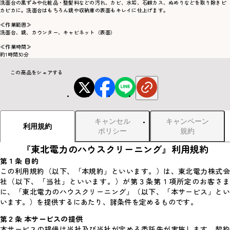
洗面台の黒ずみや化粧品・整髪料などの汚れ、カビ、水垢、石鹸カス、ぬめりなどを取り除きピ
カピカに。洗面台はもちろん鏡や収納庫の表面もキレイに仕上げます。
≪作業範囲≫
洗面台、鏡、カウンター、キャビネット（表面）
≪作業時間≫
約1時間30分
この商品をシェアする
キャンセル
キャンペーン
利用規約
ポリシー
規約
『東北電力のハウスクリーニング』利用規約
第１条 目的
この利用規約（以下、「本規約」といいます。）は、東北電力株式会
社（以下、「当社」といいます。）が第３条第１項所定のお客さま
に、「東北電力のハウスクリーニング」（以下、「本サービス」とい
います。）を提供するにあたり、諸条件を定めるものです。
第２条 本サービスの提供
本サービスの提供は当社及び当社が定める委託先が実施します。契約