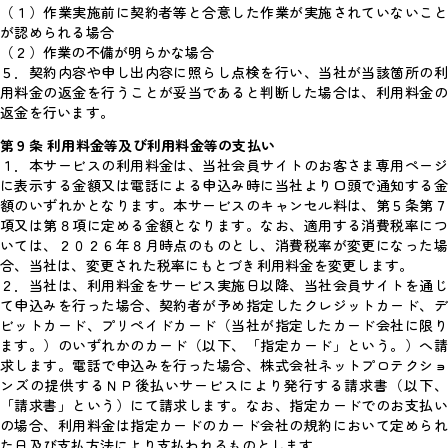
（１）作業実施前に契約者等と合意した作業が実施されていないこと
が認められる場合
（２）作業の不備が明らかな場合
５．契約内容や申し出内容に照らし点検を行い、当社が当該箇所の利
用料金の返金を行うことが妥当であると判断した場合は、利用料金の
返金を行います。
第９条 利用料金等及び利用料金等の支払い
１．本サービスの利用料金は、当社会員サイトのお客さま専用ページ
に表示する金額又は電話による申込み時に当社より口頭で通知する金
額のいずれかとなります。本サービスのキャンセル料は、第５条第７
項又は第８項に定める金額となります。なお、適用する消費税率につ
いては、２０２６年８月時点のものとし、消費税率が変更になった場
合、当社は、変更された税率にもとづき利用料金を変更します。
２．当社は、利用料金をサービス実施日以降、当社会員サイトを通じ
て申込みを行った場合、契約者が予め指定したクレジットカード、デ
ビットカード、プリペイドカード（当社が指定したカード会社に限り
ます。）のいずれかのカード（以下、「指定カード」という。）へ請
求します。電話で申込みを行った場合、株式会社ネットプロテクショ
ンズの提供するＮＰ後払いサービスにより発行する請求書（以下、
「請求書」という）にて請求します。なお、指定カードでのお支払い
の場合、利用料金は指定カードのカード会社の規約において定められ
た日及び支払方法により支払われるものとします。