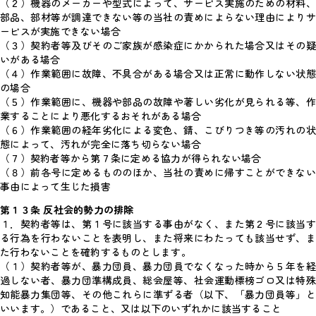
（２）機器のメーカーや型式によって、サービス実施のための材料、
部品、部材等が調達できない等の当社の責めによらない理由によりサ
ービスが実施できない場合
（３）契約者等及びそのご家族が感染症にかかられた場合又はその疑
いがある場合
（４）作業範囲に故障、不具合がある場合又は正常に動作しない状態
の場合
（５）作業範囲に、機器や部品の故障や著しい劣化が見られる等、作
業することにより悪化するおそれがある場合
（６）作業範囲の経年劣化による変色、錆、こびりつき等の汚れの状
態によって、汚れが完全に落ち切らない場合
（７）契約者等から第７条に定める協力が得られない場合
（８）前各号に定めるもののほか、当社の責めに帰すことができない
事由によって生じた損害
第１３条 反社会的勢力の排除
１．契約者等は、第１号に該当する事由がなく、また第２号に該当す
る行為を行わないことを表明し、また将来にわたっても該当せず、ま
た行わないことを確約するものとします。
（１）契約者等が、暴力団員、暴力団員でなくなった時から５年を経
過しない者、暴力団準構成員、総会屋等、社会運動標榜ゴロ又は特殊
知能暴力集団等、その他これらに準ずる者（以下、「暴力団員等」と
いいます。）であること、又は以下のいずれかに該当すること