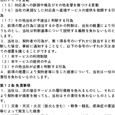
他わいせつな言動
（１５）対応員への誹謗中傷及びその他名誉を傷つける言動
（１６）当社の承諾なしに対応員へ直接サービスの提供を依頼する行
為
（１７）その他当社が不適当と判断する行為
２．前項の禁止行為に該当するか否かの判断は、当社の裁量により行
うものとし、当社は判断基準について説明する義務を負わないものと
します。
３．当社は、契約者の行為が、第１項各号のいずれかに該当すると判
断した場合、事前に通知することなく、以下の各号のいずれか又は全
ての措置を講じることができます。
（１）本サービスの利用制限
（２）本サービスの提供の中止
（３）その他当社が必要と判断する行為
４．前項の措置により契約者等に生じた損害について、当社は一切の
責任を負わないものとします。
第１２条 免責事項
１．当社は、次の場合サービスの履行債務を免れるものとし、それに
より契約者が損害を被っても、当社はその責任を負わないものとしま
す。
（１）災害・天災・火災（放火も含む）・戦争・騒乱、感染症の蔓延
等によって発生した損害