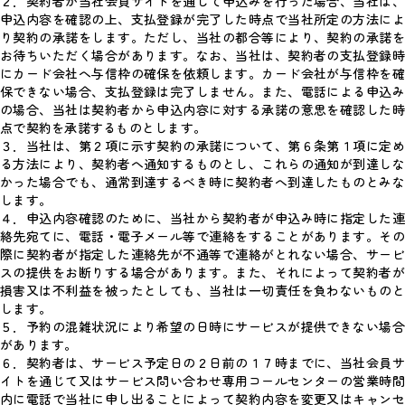
２．契約者が当社会員サイトを通じて申込みを行った場合、当社は、
申込内容を確認の上、支払登録が完了した時点で当社所定の方法によ
り契約の承諾をします。ただし、当社の都合等により、契約の承諾を
お待ちいただく場合があります。なお、当社は、契約者の支払登録時
にカード会社へ与信枠の確保を依頼します。カード会社が与信枠を確
保できない場合、支払登録は完了しません。また、電話による申込み
の場合、当社は契約者から申込内容に対する承諾の意思を確認した時
点で契約を承諾するものとします。
３．当社は、第２項に示す契約の承諾について、第６条第１項に定め
る方法により、契約者へ通知するものとし、これらの通知が到達しな
かった場合でも、通常到達するべき時に契約者へ到達したものとみな
します。
４．申込内容確認のために、当社から契約者が申込み時に指定した連
絡先宛てに、電話・電子メール等で連絡をすることがあります。その
際に契約者が指定した連絡先が不通等で連絡がとれない場合、サービ
スの提供をお断りする場合があります。また、それによって契約者が
損害又は不利益を被ったとしても、当社は一切責任を負わないものと
します。
５．予約の混雑状況により希望の日時にサービスが提供できない場合
があります。
６．契約者は、サービス予定日の２日前の１７時までに、当社会員サ
イトを通じて又はサービス問い合わせ専用コールセンターの営業時間
内に電話で当社に申し出ることによって契約内容を変更又はキャンセ