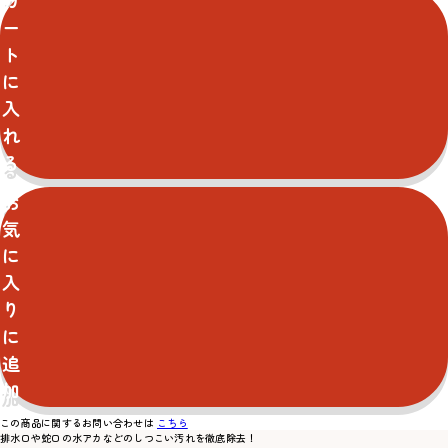
カ
ー
ト
に
入
れ
る
お
気
に
入
り
に
追
加
この商品に関するお問い合わせは
こちら
排水口や蛇口の水アカなどのしつこい汚れを徹底除去！