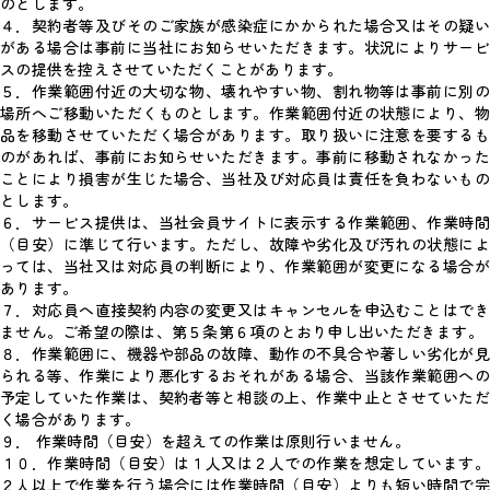
のとします。
４．契約者等及びそのご家族が感染症にかかられた場合又はその疑い
がある場合は事前に当社にお知らせいただきます。状況によりサービ
スの提供を控えさせていただくことがあります。
５．作業範囲付近の大切な物、壊れやすい物、割れ物等は事前に別の
場所へご移動いただくものとします。作業範囲付近の状態により、物
品を移動させていただく場合があります。取り扱いに注意を要するも
のがあれば、事前にお知らせいただきます。事前に移動されなかった
ことにより損害が生じた場合、当社及び対応員は責任を負わないもの
とします。
６．サービス提供は、当社会員サイトに表示する作業範囲、作業時間
（目安）に準じて行います。ただし、故障や劣化及び汚れの状態によ
っては、当社又は対応員の判断により、作業範囲が変更になる場合が
あります。
７．対応員へ直接契約内容の変更又はキャンセルを申込むことはでき
ません。ご希望の際は、第５条第６項のとおり申し出いただきます。
８．作業範囲に、機器や部品の故障、動作の不具合や著しい劣化が見
られる等、作業により悪化するおそれがある場合、当該作業範囲への
予定していた作業は、契約者等と相談の上、作業中止とさせていただ
く場合があります。
９． 作業時間（目安）を超えての作業は原則行いません。
１０．作業時間（目安）は１人又は２人での作業を想定しています。
２人以上で作業を行う場合には作業時間（目安）よりも短い時間で完