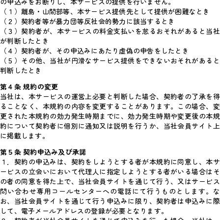
の申込みをお断りし、本サービスの提供を行いません。
（１）離島・山間部等、本サービス提供先として提供が困難なとき
（２）契約者等が暴力団等反社会的勢力に該当するとき
（３）契約者が、本サービスの料金支払いを怠るおそれがあると当社
が判断したとき
（４）契約者が、その申込みにあたり虚偽の申告をしたとき
（５）その他、当社が円滑なサービス提供をできないおそれがあると
判断したとき
第４条 規約の変更
当社は、本サービスの運営上必要と判断した場合、契約者の了承を得
ることなく、本規約の内容を変更することがあります。この場合、変
更された本規約の効力発生時期までに、効力発生時期や変更後の本規
約について契約者に個別に通知又は説明を行うか、当社会員サイト上
に掲載します。
第５条 契約申込み及び承諾
１．契約の申込みは、契約をしようとする者が本規約に同意し、本サ
ービスの立会いにおいて代理人に指定しようとする者がいる場合はそ
の者の同意を得た上で、当社会員サイトを通じて行う、又はサービス
問い合わせ専用コールセンターへの電話にて行うものとします。な
お、当社会員サイトを通じて行う申込みに限り、契約者は申込みに際
して、電子メールアドレスの登録が必要となります。