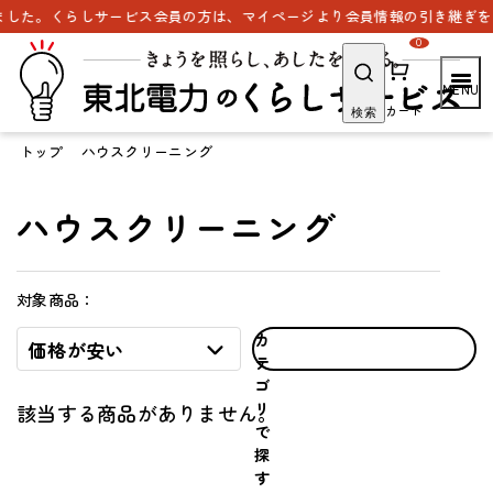
した。くらしサービス会員の方は、マイページより会員情報の引き継ぎをお
0
カート
検索
トップ
ハウスクリーニング
ハウスクリーニング
対象商品：
カ
価格が安い
テ
ゴ
リ
該当する商品がありません。
で
探
す