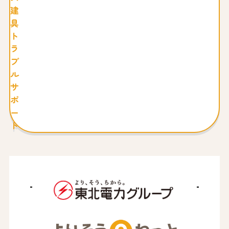
建
具
ト
ラ
ブ
ル
サ
ポ
ー
ト