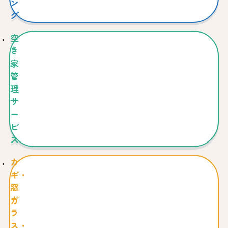
ン
グ
空
き
家
管
理
サ
ー
ビ
ス
カ
ギ・
窓
ガ
ラ
ス・