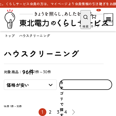
。くらしサービス会員の方は、マイページより会員情報の引き継ぎをお願い
0
カート
検索
トップ
ハウスクリーニング
ハウスクリーニング
96件
1件～30件
対象商品：
カ
価格が安い
テ
ゴ
リ
で
96件
1件～30件
探
1
2
3
4
す