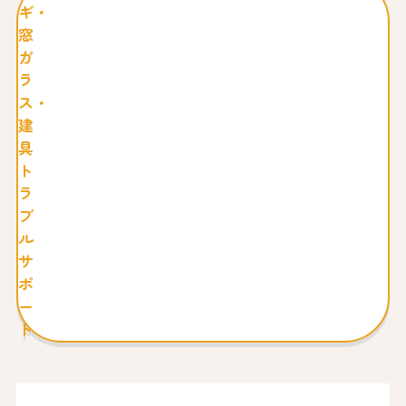
ギ・
窓
ガ
ラ
ス・
建
具
ト
ラ
ブ
ル
サ
ポ
ー
ト