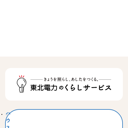
ハ
ウ
ス