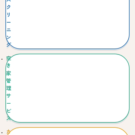
ク
リ
ー
ニ
ン
グ
空
き
家
管
理
サ
ー
ビ
ス
カ