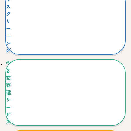
ス
ク
リ
ー
ニ
ン
グ
空
き
家
管
理
サ
ー
ビ
ス