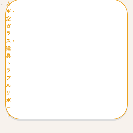
カ
ギ・
窓
ガ
ラ
ス・
建
具
ト
ラ
ブ
ル
サ
ポ
ー
ト