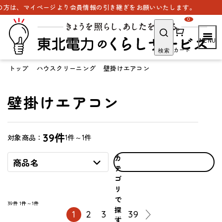
方は、マイページより会員情報の引き継ぎをお願いいたします。
0
カート
検索
トップ
ハウスクリーニング
壁掛けエアコン
壁掛けエアコン
39件
1件～1件
対象商品：
カ
商品名
テ
ゴ
リ
で
39件
1件～1件
探
1
2
3
…
39
す