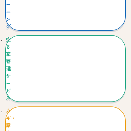
ー
ニ
ン
グ
空
き
家
管
理
サ
ー
ビ
ス
カ
ギ・
窓