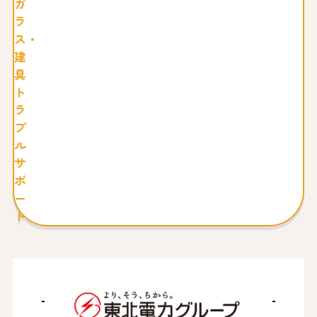
ガ
ラ
ス・
建
具
ト
ラ
ブ
ル
サ
ポ
ー
ト