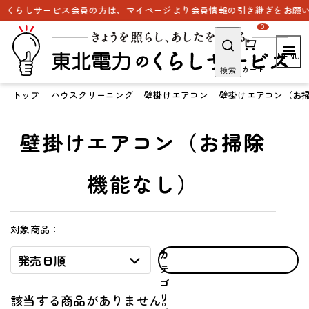
。くらしサービス会員の方は、マイページより会員情報の引き継ぎをお願い
0
カート
検索
トップ
ハウスクリーニング
壁掛けエアコン
壁掛けエアコン（お
壁掛けエアコン（お掃除
機能なし）
対象商品：
カ
発売日順
テ
ゴ
リ
該当する商品がありません。