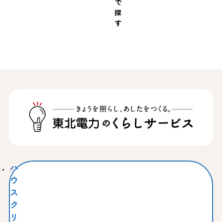
で
探
す
ハ
ウ
ス
ク
リ