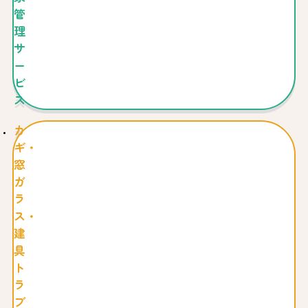
管
理
サ
ー
ビ
ス
カ
ギ・
窓
ガ
ラ
ス・
建
具
ト
ラ
ブ