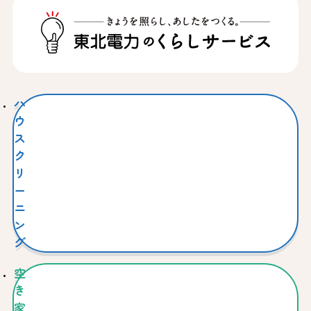
ハ
ウ
ス
ク
リ
ー
ニ
ン
グ
空
き
家