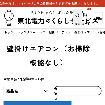
ページより会員情報の引き継ぎをお願いいたします。
0
カート
検索
トップ
ハウスクリーニング
壁掛けエアコン
壁掛けエアコン（お
壁掛けエアコン（お掃除
機能なし）
13件
1件～13件
対象商品：
カ
商品名
テ
ゴ
リ