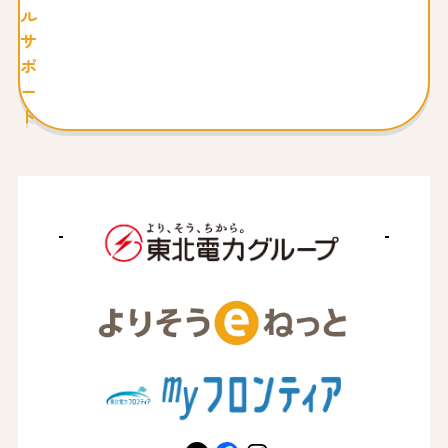
ル
サ
ポ
ー
ト