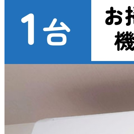
で
探
す