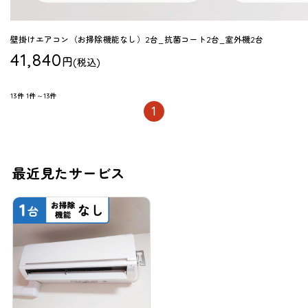
壁掛けエアコン（お掃除機能なし）2台_抗菌コート2台_室外機2台
41,840
円
(税込)
13件
1件～13件
1
最近見たサービス