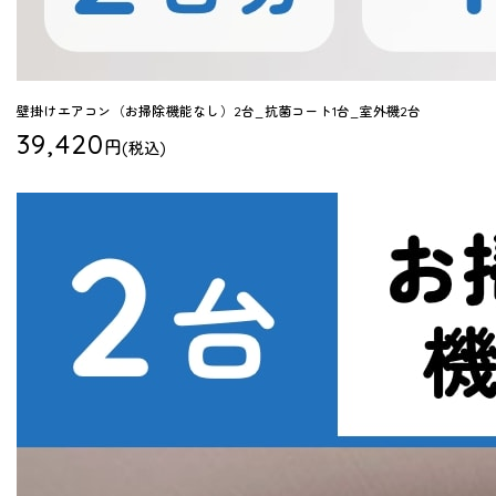
壁掛けエアコン（お掃除機能なし）2台_抗菌コート1台_室外機2台
39,420
円
(税込)