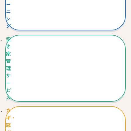
ー
ニ
ン
グ
空
き
家
管
理
サ
ー
ビ
ス
カ
ギ・
窓