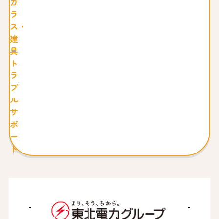
ガ
ラ
ス・
建
具
ト
ラ
ブ
ル
サ
ポ
ー
ト