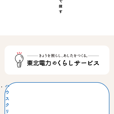
で
探
す
ハ
ウ
ス
ク
リ