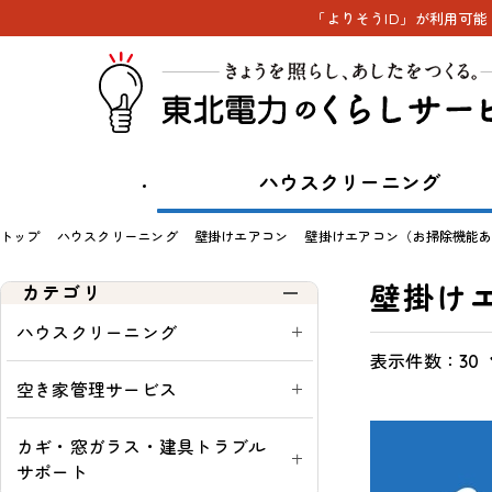
「よりそうID」が利用可
ハウスクリーニング
トップ
ハウスクリーニング
壁掛けエアコン
壁掛けエアコン（お掃除機能
壁掛け
カテゴリ
ハウスクリーニング
表示件数：
表
通
一
す
30
示
常・
覧
べ
空き家管理サービス
切
定
て
替
期：
表
カギ・窓ガラス・建具トラブル
示
サポート