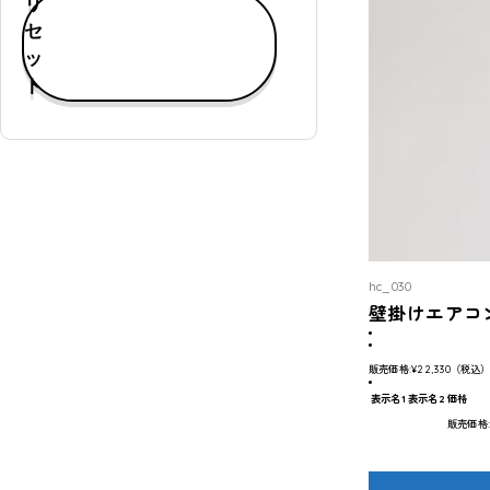
リ
す
セ
べ
ッ
て
ト
表
示
通
常
購
入
可
hc_030
能
壁掛けエアコ
定
期
販売価格:
¥22,330
（税込
購
表示名1
表示名2
価格
入
販売価格
可
能