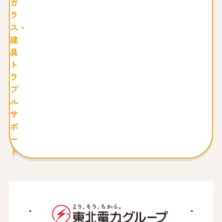
ガ
ラ
ス・
建
具
ト
ラ
ブ
ル
サ
ポ
ー
ト