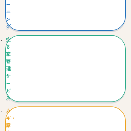
ー
ニ
ン
グ
空
き
家
管
理
サ
ー
ビ
ス
カ
ギ・
窓