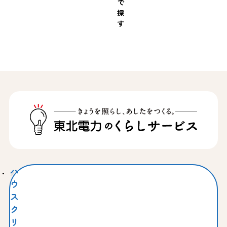
で
探
す
ハ
ウ
ス
ク
リ