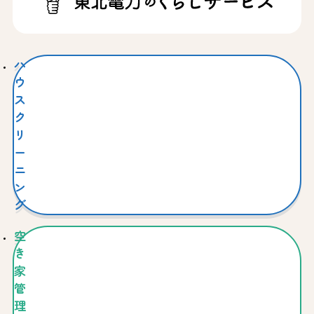
ハ
ウ
ス
ク
リ
ー
ニ
ン
グ
空
き
家
管
理