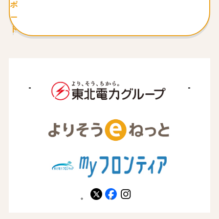
ポ
ー
ト
X
facebook
instagram