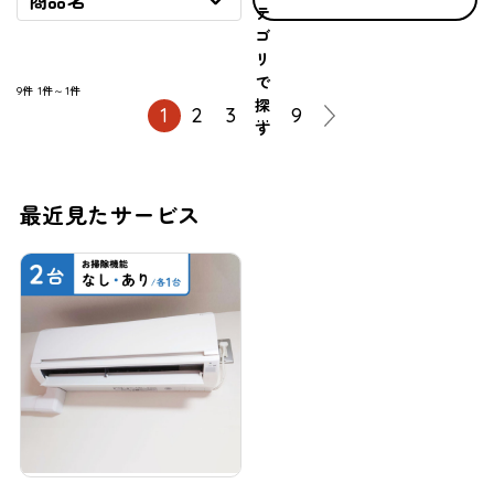
商品名
テ
ゴ
リ
で
9件
1件～1件
探
1
2
3
…
9
す
最近見たサービス