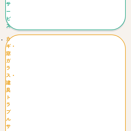
サ
ー
ビ
ス
カ
ギ・
窓
ガ
ラ
ス・
建
具
ト
ラ
ブ
ル
サ