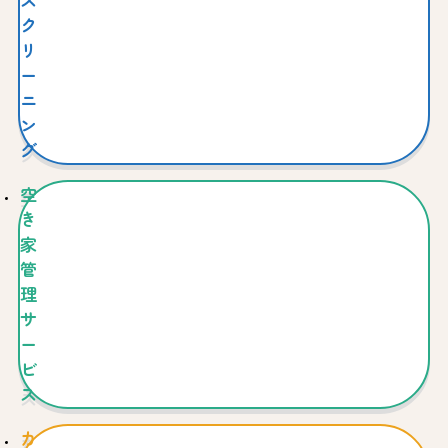
ス
ク
リ
ー
ニ
ン
グ
空
き
家
管
理
サ
ー
ビ
ス
カ