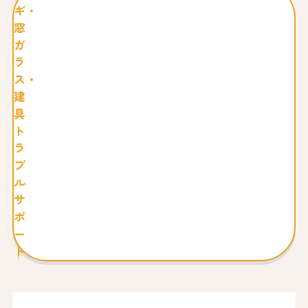
ギ・
窓
ガ
ラ
ス・
建
具
ト
ラ
ブ
ル
サ
ポ
ー
ト