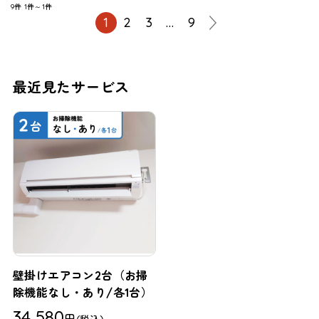
9件
1件～1件
1
2
3
…
9
最近見たサービス
壁掛けエアコン2台（お掃
除機能なし・あり/各1台）
34,580