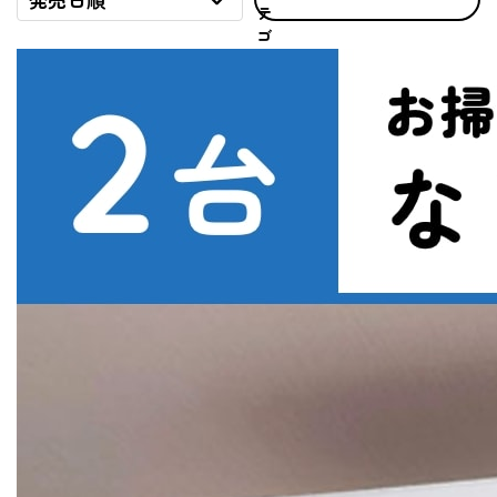
発売日順
テ
ゴ
リ
で
探
す