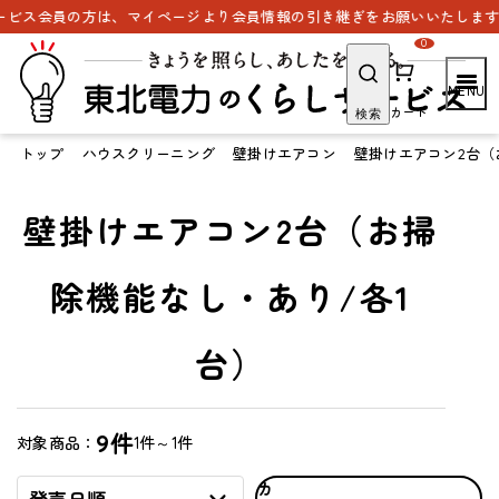
ス会員の方は、マイページより会員情報の引き継ぎをお願いいたします。
0
カート
検索
トップ
ハウスクリーニング
壁掛けエアコン
壁掛けエアコン2台（
壁掛けエアコン2台（お掃
除機能なし・あり/各1
台）
9件
1件～1件
対象商品：
カ