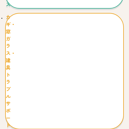
ス
カ
ギ・
窓
ガ
ラ
ス・
建
具
ト
ラ
ブ
ル
サ
ポ
ー
ト