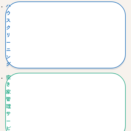
ハ
ウ
ス
ク
リ
ー
ニ
ン
グ
空
き
家
管
理
サ
ー
ビ