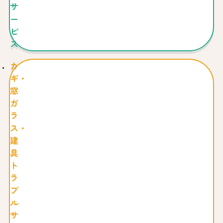
サ
ー
ビ
ス
カ
ギ・
窓
ガ
ラ
ス・
建
具
ト
ラ
ブ
ル
サ