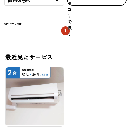
価格が安い
テ
ゴ
リ
で
9件
1件～9件
探
1
す
最近見たサービス