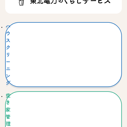
ハ
ウ
ス
ク
リ
ー
ニ
ン
グ
空
き
家
管
理