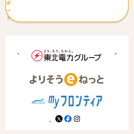
ポ
ー
ト
X
facebook
instagram