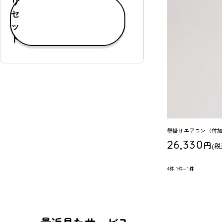
リ
す
セ
べ
ッ
て
ト
表
示
通
常
購
入
可
壁掛けエアコン（付加
能
26,330
円
(税
定
期
4件
1件～1件
購
入
可
能