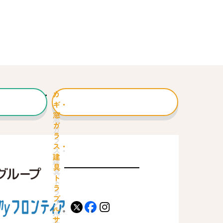
カ
ギ・
窓
ガ
ラ
ス・
建
具
ト
ラ
ブ
X
facebook
instagram
ル
サ