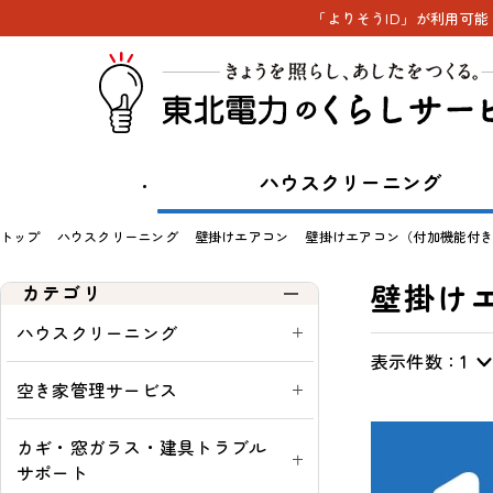
「よりそうID」が利用可
ハウスクリーニング
トップ
ハウスクリーニング
壁掛けエアコン
壁掛けエアコン（付加機能付
壁掛け
カテゴリ
ハウスクリーニング
表示件数：
表
通
ウ
通
1
示
常・
ィ
常
空き家管理サービス
切
定
ン
購
替
期：
ド
入
カギ・窓ガラス・建具トラブル
ウ
可
サポート
シ
能