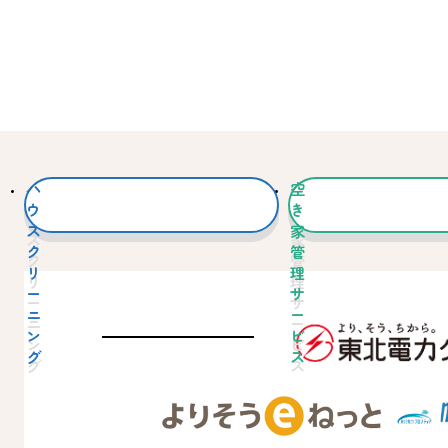
ハ
空
ウ
き
ス
家
ク
管
リ
理
ー
サ
ニ
ー
ン
ビ
グ
ス