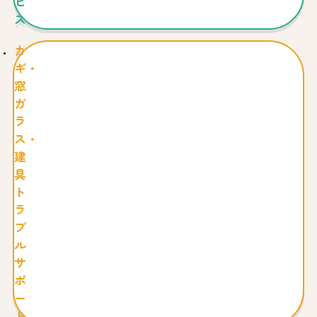
ビ
ス
カ
ギ・
窓
ガ
ラ
ス・
建
具
ト
ラ
ブ
ル
サ
ポ
ー
ト