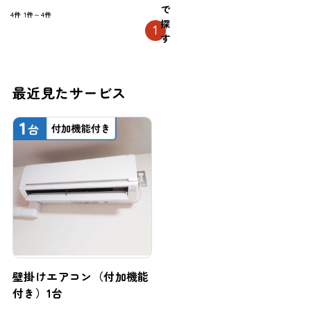
で
4件
1件～4件
探
1
す
最近見たサービス
壁掛けエアコン（付加機能
付き）1台