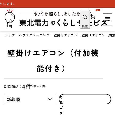
します。
0
カート
検索
トップ
ハウスクリーニング
壁掛けエアコン
壁掛けエアコン（付
壁掛けエアコン（付加機
能付き）
4件
1件～4件
対象商品：
カ
新着順
テ
ゴ
リ