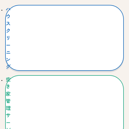
ハ
ウ
ス
ク
リ
ー
ニ
ン
グ
空
き
家
管
理
サ
ー