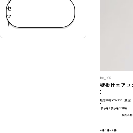
リ
す
セ
べ
ッ
て
ト
表
示
通
常
購
入
可
hc_100
能
壁掛けエアコ
定
期
販売価格:
¥26,330
（税込）
購
表示名1
表示名2
価格
入
販売価格
可
能
4件
1件～4件