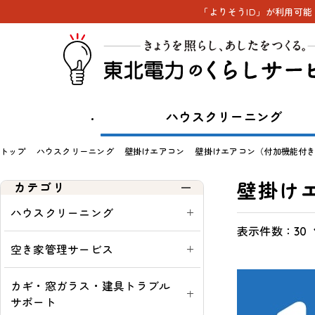
「よりそうID」が利用可
ハウスクリーニング
トップ
ハウスクリーニング
壁掛けエアコン
壁掛けエアコン（付加機能付
壁掛け
カテゴリ
ハウスクリーニング
表示件数：
表
通
一
す
30
示
常・
覧
べ
空き家管理サービス
切
定
て
替
期：
表
カギ・窓ガラス・建具トラブル
示
サポート