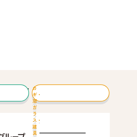
カ
ギ・
窓
ガ
ラ
ス・
建
具