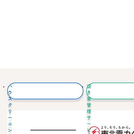
ハ
空
ウ
き
ス
家
ク
管
リ
理
ー
サ
ニ
ー
ン
ビ