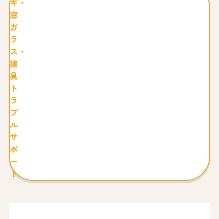
ギ・
窓
ガ
ラ
ス・
建
具
ト
ラ
ブ
ル
サ
ポ
ー
ト