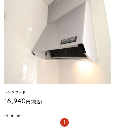
レンジフード
16,940
円
(税込)
1件
1件～1件
1