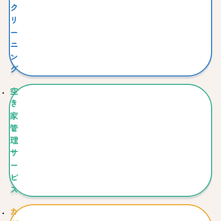
ク
リ
ー
ニ
ン
グ
空
き
家
管
理
サ
ー
ビ
ス
カ