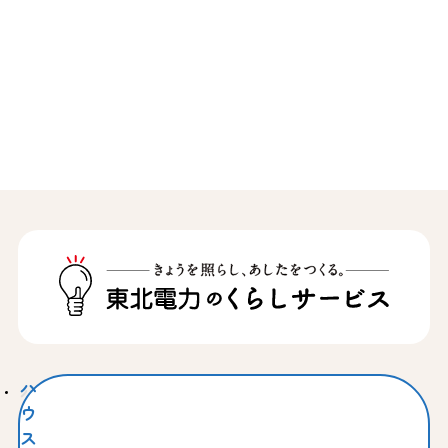
ハ
ウ
ス