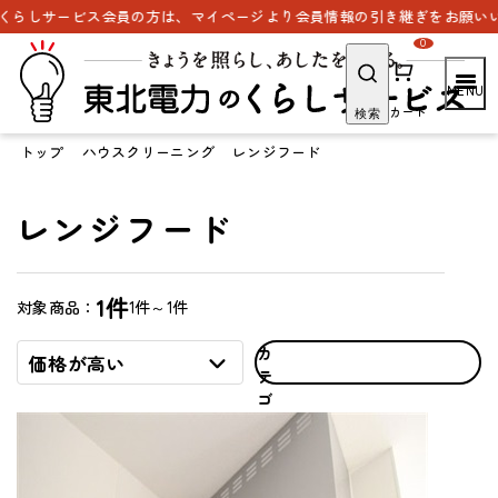
らしサービス会員の方は、マイページより会員情報の引き継ぎをお願いいた
0
カート
検索
トップ
ハウスクリーニング
レンジフード
レンジフード
1件
1件～1件
対象商品：
カ
価格が高い
テ
ゴ
リ
で
探
す