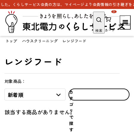
した。くらしサービス会員の方は、マイページより会員情報の引き継ぎをお
0
カート
検索
トップ
ハウスクリーニング
レンジフード
レンジフード
対象商品：
カ
新着順
テ
ゴ
リ
該当する商品がありません。
で
探
す