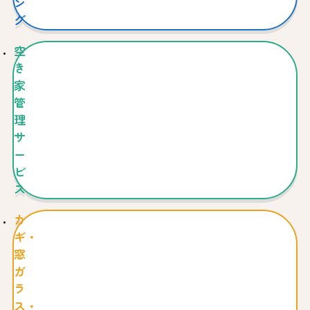
ン
グ
空
き
家
管
理
サ
ー
ビ
ス
カ
ギ・
窓
ガ
ラ
ス・