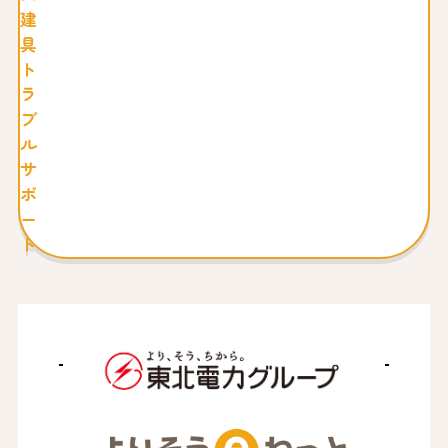
建
具
ト
ラ
ブ
ル
サ
ポ
ー
ト