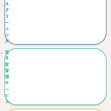
ス
ク
リ
ー
ニ
ン
グ
空
き
家
管
理
サ
ー
ビ
ス