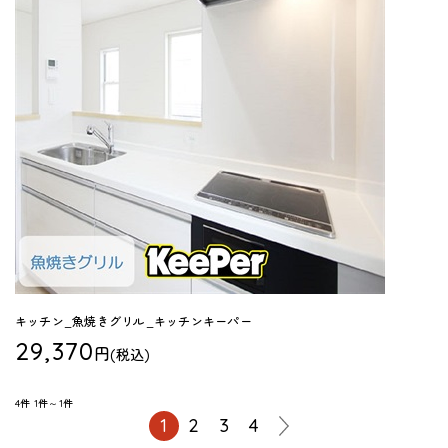
キッチン_魚焼きグリル_キッチンキーパー
29,370
円
(税込)
4件
1件～1件
1
2
3
4