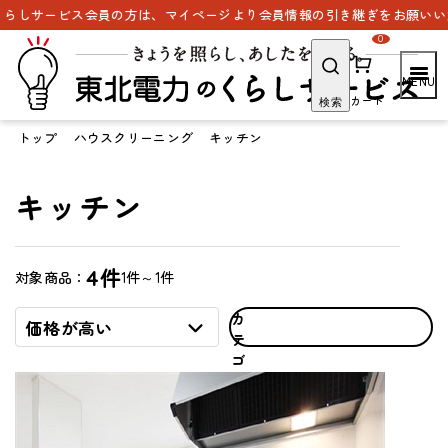
らしサービス会員の方は、マイページより会員情報の引き継ぎをお願いいた
0
カート
検索
トップ
ハウスクリーニング
キッチン
キッチン
4件
1件～1件
対象商品：
カ
価格が高い
テ
ゴ
リ
で
探
す