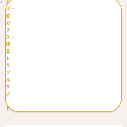
カ
ギ・
窓
ガ
ラ
ス・
建
具
ト
ラ
ブ
ル
サ
ポ
ー
ト