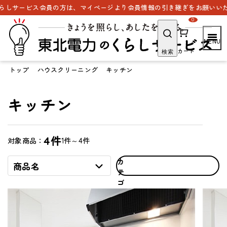
サービス会員の方は、マイページより会員情報の引き継ぎをお願いいたしま
0
カート
検索
トップ
ハウスクリーニング
キッチン
キッチン
4件
1件～4件
対象商品：
カ
商品名
テ
ゴ
リ
で
探
す