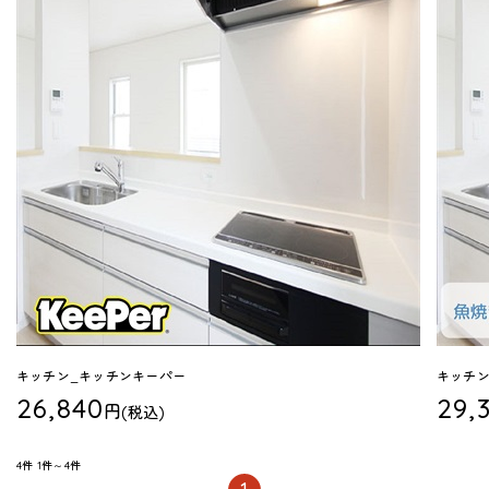
キッチン_キッチンキーパー
キッチン
26,840
29,
円
(税込)
4件
1件～4件