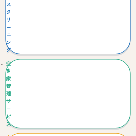
ス
ク
リ
ー
ニ
ン
グ
空
き
家
管
理
サ
ー
ビ
ス