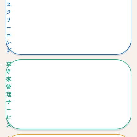
ス
ク
リ
ー
ニ
ン
グ
空
き
家
管
理
サ
ー
ビ
ス