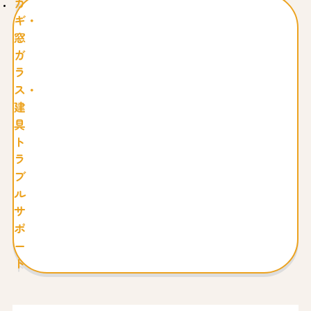
カ
ギ・
窓
ガ
ラ
ス・
建
具
ト
ラ
ブ
ル
サ
ポ
ー
ト