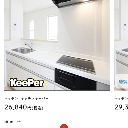
キッチン_キッチンキーパー
キッチン
26,840
29,
円
(税込)
4件
1件～4件