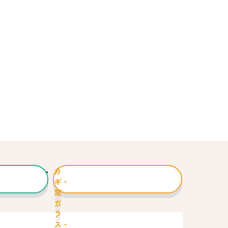
カ
ギ・
窓
ガ
ラ
ス・