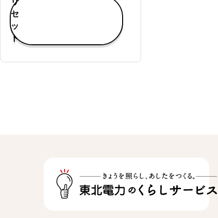
リ
す
セ
べ
ッ
て
ト
表
示
通
常
購
入
可
能
定
期
購
入
可
能