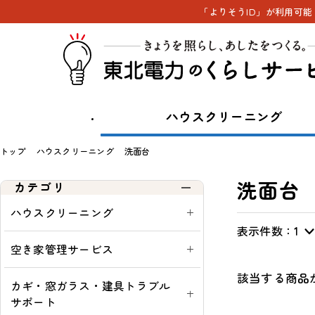
「よりそうID」が利用可
ハウスクリーニング
トップ
ハウスクリーニング
洗面台
洗面台
カテゴリ
ハウスクリーニング
表示件数：
表
通
ウ
定
1
示
常・
ィ
期
空き家管理サービス
切
定
ン
購
該当する商品
替
期：
ド
入
カギ・窓ガラス・建具トラブル
ウ
可
サポート
シ
能