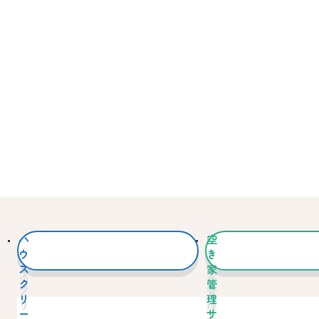
ハ
空
ウ
き
ス
家
ク
管
リ
理
ー
サ