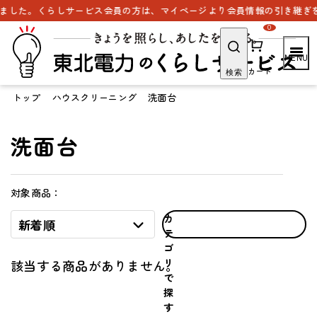
ました。くらしサービス会員の方は、マイページより会員情報の引き継ぎを
0
カート
検索
トップ
ハウスクリーニング
洗面台
洗面台
対象商品：
カ
新着順
テ
ゴ
リ
該当する商品がありません。
で
探
す