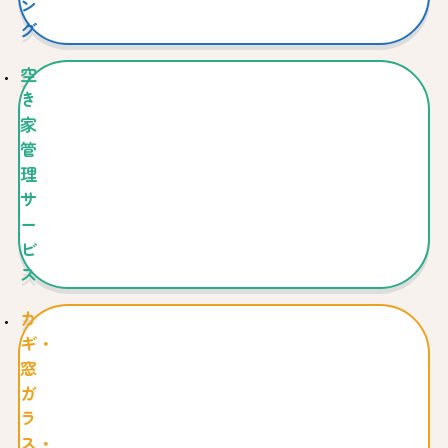
ン
グ
空
き
家
管
理
サ
ー
ビ
ス
カ
ギ・
窓
ガ
ラ
ス・