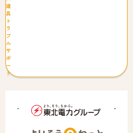
建
具
ト
ラ
ブ
ル
サ
ポ
ー
ト