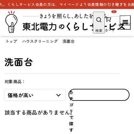
た。くらしサービス会員の方は、マイページより会員情報の引き継ぎをお願
0
カート
検索
トップ
ハウスクリーニング
洗面台
洗面台
対象商品：
カ
価格が高い
テ
ゴ
リ
該当する商品がありません。
で
探
す