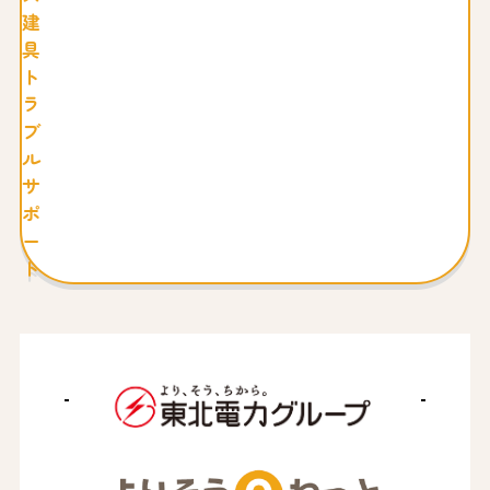
建
具
ト
ラ
ブ
ル
サ
ポ
ー
ト