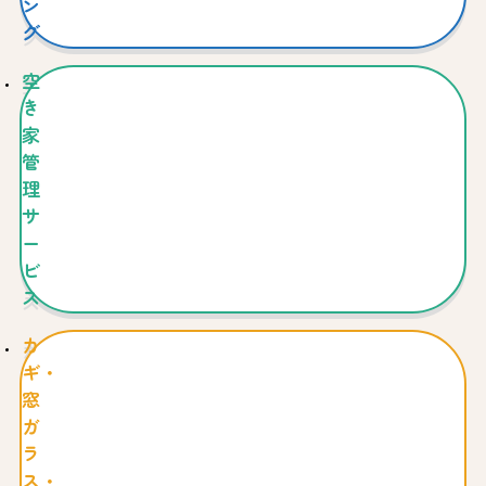
ン
グ
空
き
家
管
理
サ
ー
ビ
ス
カ
ギ・
窓
ガ
ラ
ス・