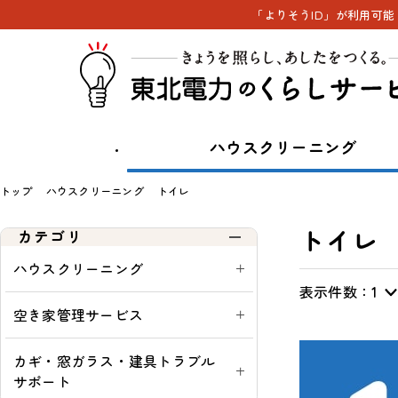
「よりそうID」が利用可
ハウスクリーニング
トップ
ハウスクリーニング
トイレ
トイレ
カテゴリ
ハウスクリーニング
表示件数：
表
通
一
通
1
示
常・
覧
常
空き家管理サービス
切
定
購
替
期：
入
カギ・窓ガラス・建具トラブル
可
サポート
能