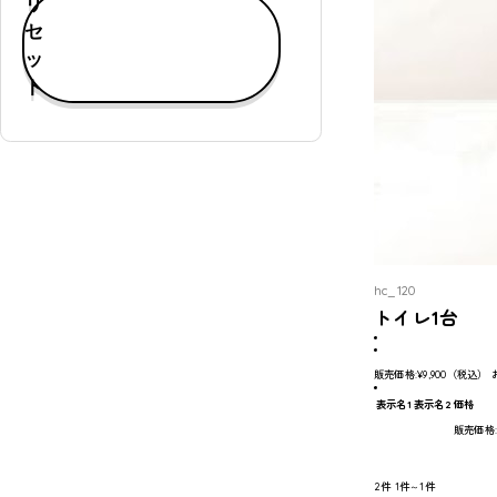
リ
す
セ
べ
ッ
て
ト
表
示
通
常
購
入
可
hc_120
能
トイレ1台
定
期
販売価格:
¥9,900
（税込）
購
表示名1
表示名2
価格
入
販売価格
可
能
2件
1件～1件