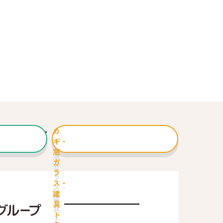
カ
ギ・
窓
ガ
ラ
ス・
建
具
ト