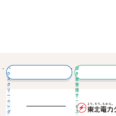
ハ
空
ウ
き
ス
家
ク
管
リ
理
ー
サ
ニ
ー
ン
ビ
グ
ス