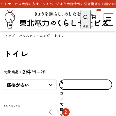
らしサービス会員の方は、マイページより会員情報の引き継ぎをお願いいた
0
カート
検索
トップ
ハウスクリーニング
トイレ
トイレ
2件
2件～2件
対象商品：
カ
価格が安い
テ
ゴ
リ
で
2件
2件～2件
探
1
2
す