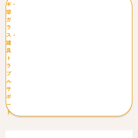
ギ・
窓
ガ
ラ
ス・
建
具
ト
ラ
ブ
ル
サ
ポ
ー
ト