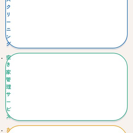
ク
リ
ー
ニ
ン
グ
空
き
家
管
理
サ
ー
ビ
ス
カ