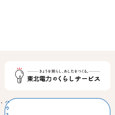
ハ
ウ
ス