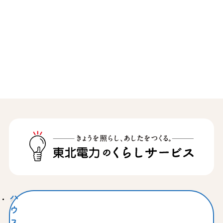
ハ
ウ
ス