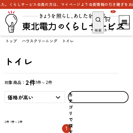
た。くらしサービス会員の方は、マイページより会員情報の引き継ぎをお願
0
カート
検索
トップ
ハウスクリーニング
トイレ
トイレ
2件
1件～2件
対象商品：
カ
価格が高い
テ
ゴ
リ
で
2件
1件～2件
探
1
す