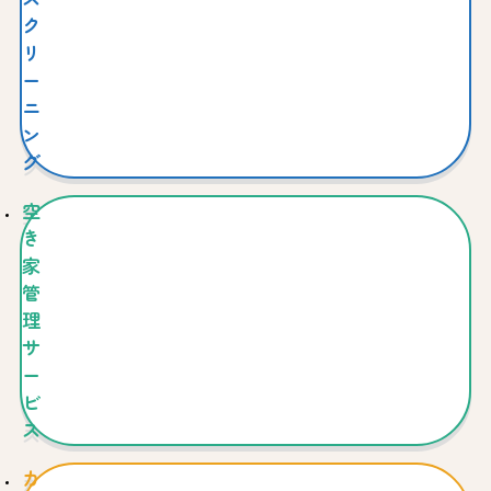
ク
リ
ー
ニ
ン
グ
空
き
家
管
理
サ
ー
ビ
ス
カ