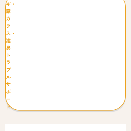
ギ・
窓
ガ
ラ
ス・
建
具
ト
ラ
ブ
ル
サ
ポ
ー
ト