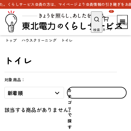
た。くらしサービス会員の方は、マイページより会員情報の引き継ぎをお願
0
カート
検索
トップ
ハウスクリーニング
トイレ
トイレ
対象商品：
カ
新着順
テ
ゴ
リ
該当する商品がありません。
で
探
す