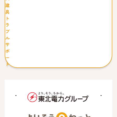
建
具
ト
ラ
ブ
ル
サ
ポ
ー
ト