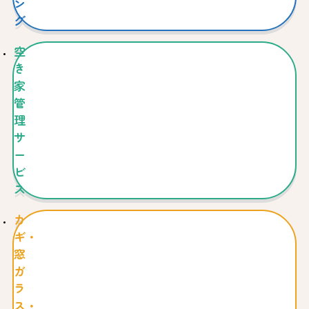
ン
グ
空
き
家
管
理
サ
ー
ビ
ス
カ
ギ・
窓
ガ
ラ
ス・