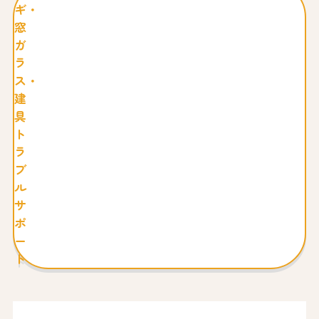
ギ・
窓
ガ
ラ
ス・
建
具
ト
ラ
ブ
ル
サ
ポ
ー
ト