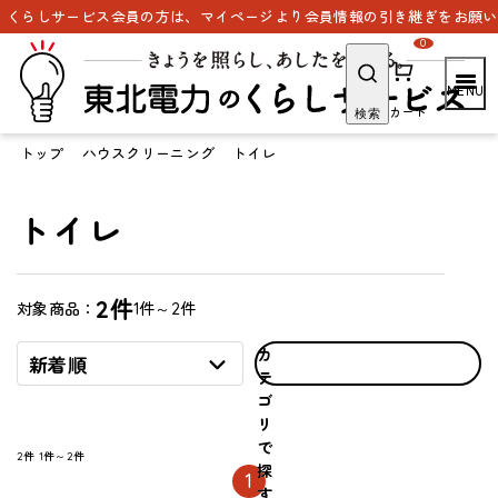
くらしサービス会員の方は、マイページより会員情報の引き継ぎをお願いい
0
カート
検索
トップ
ハウスクリーニング
トイレ
トイレ
2件
1件～2件
対象商品：
カ
新着順
テ
ゴ
リ
で
2件
1件～2件
探
1
す