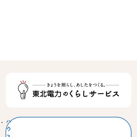
ハ
ウ
ス