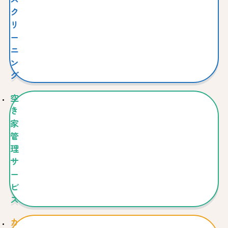
ク
リ
ー
ニ
ン
グ
空
き
家
管
理
サ
ー
ビ
ス
カ