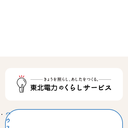
ハ
ウ
ス