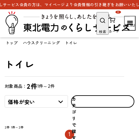
サービス会員の方は、マイページより会員情報の引き継ぎをお願いいたしま
0
カート
検索
トップ
ハウスクリーニング
トイレ
トイレ
2件
1件～2件
対象商品：
カ
価格が安い
テ
ゴ
リ
で
2件
1件～2件
探
1
す