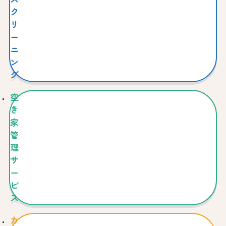
ク
リ
ー
ニ
ン
グ
空
き
家
管
理
サ
ー
ビ
ス
カ