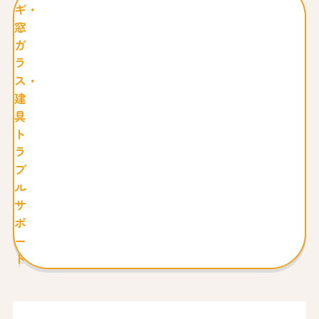
ギ・
窓
ガ
ラ
ス・
建
具
ト
ラ
ブ
ル
サ
ポ
ー
ト