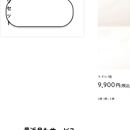
リ
す
セ
べ
ッ
て
ト
表
示
通
常
購
入
可
トイレ1台
能
9,900
円
(税込
定
期
2件
1件～2件
購
入
可
能