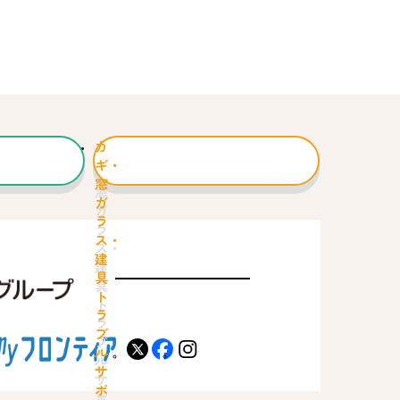
カ
ギ・
窓
ガ
ラ
ス・
建
具
ト
ラ
ブ
X
facebook
instagram
ル
サ
ポ