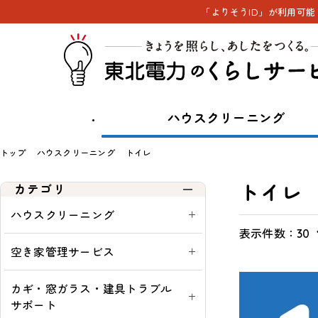
「よりそうID」が利用可
ハウスクリーニング
トップ
ハウスクリーニング
トイレ
トイレ
カテゴリ
ハウスクリーニング
表示件数：
表
通
ウ
通
30
示
常・
ィ
常
空き家管理サービス
切
定
ン
購
替
期：
ド
入
カギ・窓ガラス・建具トラブル
ウ
可
サポート
シ
能