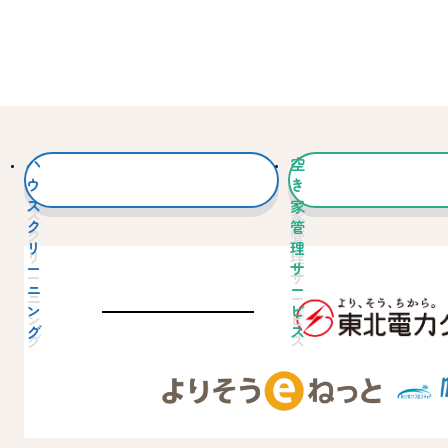
ハ
空
ウ
き
ス
家
ク
管
リ
理
ー
サ
ニ
ー
ン
ビ
グ
ス